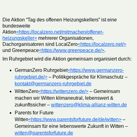
Die Aktion “Tag des offenen Heizungskellers” ist eine
bundesweite
Aktion
<https://localzero.net/mitmachen/offener-
heizungskeller>
mehrerer Organisationen,
Dachorganisatoren sind LocalZero
<https://localzero.net/>
und Greenpeace
<https://www.greenpeace.de/>
.
Im Ruhrgebiet wird die Aktion gemeinsam organisiert durch:
GermanZero Ruhrgebiet
<https://www.germanzero-
ruhrgebiet.de/>
– Politikgespräche für Klimaschutz –
kontakt@germanzero-ruhrgebiet.de
WittenZero
<https://wittenzero.de/>
– Gemeinsam
machen wir Witten klimaneutral, lebenswert &
zukunftssicher –
wittenzero@klima-allianz-witten.de
Parents for Future
Witten
<https://www.parentsforfuture.de/de/witten>
–
Gemeinsam für eine lebenswerte Zukunft in Witten –
witten@parentsforfuture.de