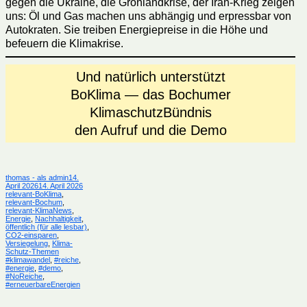
gegen die Ukraine, die Grönlandkrise, der Iran-Krieg zeigen
uns: Öl und Gas machen uns abhängig und erpressbar von
Autokraten. Sie treiben Energiepreise in die Höhe und
befeuern die Klimakrise.
Und natürlich unterstützt
BoKlima — das Bochumer
KlimaschutzBündnis
den Aufruf und die Demo
Autor
Veröffentlicht
thomas - als admin
14.
am
Kategorien
April 2026
14. April 2026
relevant-BoKlima
,
relevant-Bochum
,
relevant-KlimaNews
,
Energie
,
Nachhaltigkeit
,
öffentlich (für alle lesbar)
,
CO2-einsparen
,
Versiegelung
,
Klima-
Schlagwörter
Schutz-Themen
#klimawandel
,
#reiche
,
#energie
,
#demo
,
#NoReiche
,
#erneuerbareEnergien