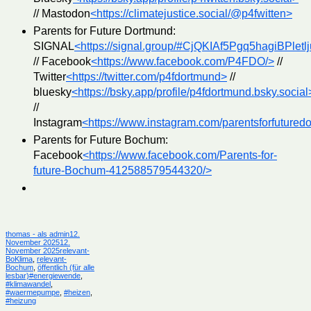
// Mastodon
<https://climatejustice.social/@p4fwitten>
Parents for Future Dortmund:
SIGNAL
<https://signal.group/#CjQKIAf5Pgq5hagiBP
// Facebook
<https://www.facebook.com/P4FDO/>
//
Twitter
<https://twitter.com/p4fdortmund>
//
bluesky
<https://bsky.app/profile/p4fdortmund.bsky.social
//
Instagram
<https://www.instagram.com/parentsforfutured
Parents for Future Bochum:
Facebook
<https://www.facebook.com/Parents-for-
future-Bochum-412588579544320/>
Autor
Veröffentlicht
thomas - als admin
12.
am
November 2025
12.
Kategorien
November 2025
relevant-
BoKlima
,
relevant-
Bochum
,
öffentlich (für alle
Schlagwörter
lesbar)
#energiewende
,
#klimawandel
,
#waermepumpe
,
#heizen
,
#heizung