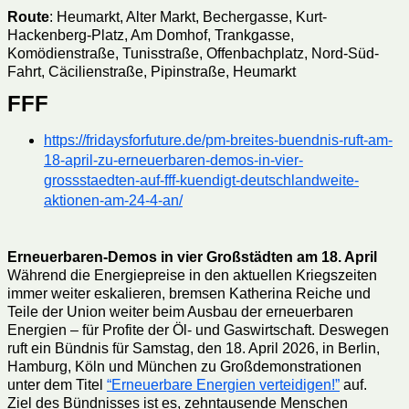
Route
: Heumarkt, Alter Markt, Bechergasse, Kurt-
Hackenberg-Platz, Am Domhof, Trankgasse,
Komödienstraße, Tunisstraße, Offenbachplatz, Nord-Süd-
Fahrt, Cäcilienstraße, Pipinstraße, Heumarkt
FFF
https://fridaysforfuture.de/pm-breites-buendnis-ruft-am-
18-april-zu-erneuerbaren-demos-in-vier-
grossstaedten-auf-fff-kuendigt-deutschlandweite-
aktionen-am-24-4-an/
Erneuerbaren-Demos in vier Großstädten am 18. April
Während die Energiepreise in den aktuellen Kriegszeiten
immer weiter eskalieren, bremsen Katherina Reiche und
Teile der Union weiter beim Ausbau der erneuerbaren
Energien – für Profite der Öl- und Gaswirtschaft. Deswegen
ruft ein Bündnis für Samstag, den 18. April 2026, in Berlin,
Hamburg, Köln und München zu Großdemonstrationen
unter dem Titel
“Erneuerbare Energien verteidigen!”
auf.
Ziel des Bündnisses ist es, zehntausende Menschen