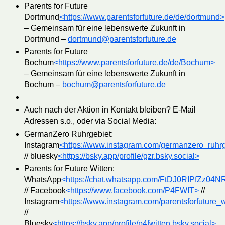
Parents for Future
Dortmund
<https://www.parentsforfuture.de/de/dortmund>
– Gemeinsam für eine lebenswerte Zukunft in
Dortmund –
dortmund@parentsforfuture.de
Parents for Future
Bochum
<https://www.parentsforfuture.de/de/Bochum>
– Gemeinsam für eine lebenswerte Zukunft in
Bochum –
bochum@parentsforfuture.de
Auch nach der Aktion in Kontakt bleiben? E-Mail
Adressen s.o., oder via Social Media:
GermanZero Ruhrgebiet:
Instagram
<https://www.instagram.com/germanzero_ruhr
// bluesky
<https://bsky.app/profile/gzr.bsky.social>
Parents for Future Witten:
WhatsApp
<https://chat.whatsapp.com/FtDJ0RIPfZz0
// Facebook
<https://www.facebook.com/P4FWIT>
//
Instagram
<https://www.instagram.com/parentsforfuture_w
//
Bluesky
<https://bsky.app/profile/p4fwitten.bsky.social>