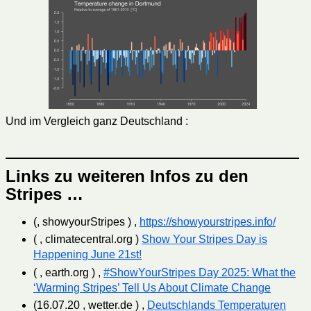
Und im Vergleich ganz Deutschland :
Links zu weiteren Infos zu den
Stripes …
(, showyourStripes ) ,
https://showyourstripes.info/
( , climatecentral.org )
Show Your Stripes Day is
Happening June 21st!
( , earth.org ) ,
#ShowYourStripes Day 2025: What the
‘Warming Stripes’ Tell Us About Climate Change
(16.07.20 , wetter.de ) ,
Deutschlands Temperaturen