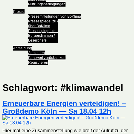
Nutzungsbedingungen
Presse
Pressemitteilungen von BoKlima
Pressespiegel zu /
über BoKlima
Pressespiegel der
Bürgerstimmen /
Leserbriefe
Anmeldung
Anmelden
Passwort zurücksetzen
Registrieren
Schlagwort:
#klimawandel
Erneuerbare Energien verteidigen! –
Großdemo Köln — Sa 18.04 12h
Hier mal eine Zusammenstellung wie breit der Aufruf zu der