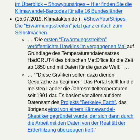
im Überblick – Showyourstripes – Hier finden Sie die
Klimawandel-Barcodes für alle 16 Bundesländer
(15.07.2019, Klimafakten.de ) ,
#ShowYourStripes:
Die “Erwärmungsstreifen” jetzt ganz einfach zum
Selbstmachen
… ‘Die
ersten “Erwärmungsstreifen”
veröffentlichte Hawkins im vergangenen Mai
auf
Grundlage des Temperaturendatensatzes
HadCRUT4 des britischen MetOffice für die Zeit
ab 1850 und mit Daten für die ganze Welt. ‘ …
… ‘ “Diese Grafiken sollen dazu dienen,
Gespräche zu beginnen” Das Portal stellt für die
meisten Länder die Jahresmitteltemperaturen
seit 1901 dar. Es basiert vor allem auf dem
Datensatz des
Projekts “Berkeley Earth”
, das
übrigens
einst von einem Klimawandel-
Skeptiker gegründet wurde, der sich dann durch
die Arbeit mit den Daten von der Realität der
Erderhitzung überzeugen ließ
.’