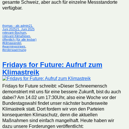
gesamte Schweiz, aber auch für einzelne Messstandorte
verfügbar.
Autor
Veröffentlicht
thomas - als admin
21.
am
Kategorien
Juni 2025
21. Juni 2025
relevant-Bochum
,
relevant-KlimaNews
,
Schlagwörter
öffentlich (für alle lesbar)
#klimawandel
,
#warmingstripes
,
#erderwaermung
Fridays for Future: Aufruf zum
Klimastreik
Fridays for Future schreibt: »Dieser Schneemensch
demonstriert mit uns für eine bessere Zukunft, bist du auch
dabei? Am 14.02 um 17:30Uhr, also eine Woche vor der
Bundestagswahl findet unser nächster bundesweite
Klimastreik statt. Dort fordern wir von den Parteien
konsequenten Klimaschutz, denn die aktuellen
Maßnahmen sind einfach mangelhaft. Heute haben wir
dazu unsere Forderungen veröffentlicht: