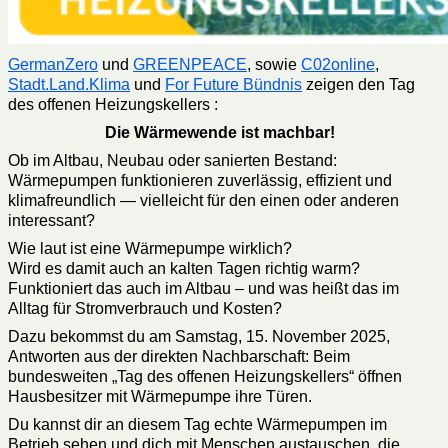
GermanZero
und
GREENPEACE
, sowie
C02online
,
Stadt.Land.Klima
und
For Future Bündnis
zeigen den Tag
des offenen Heizungskellers :
Die Wärmewende ist machbar!
Ob im Altbau, Neubau oder sanierten Bestand:
Wärmepumpen funktionieren zuverlässig, effizient und
klimafreundlich — vielleicht für den einen oder anderen
interessant?
Wie laut ist eine Wärmepumpe wirklich?
Wird es damit auch an kalten Tagen richtig warm?
Funktioniert das auch im Altbau – und was heißt das im
Alltag für Stromverbrauch und Kosten?
Dazu bekommst du am Samstag, 15. November 2025,
Antworten aus der direkten Nachbarschaft: Beim
bundesweiten „Tag des offenen Heizungskellers“ öffnen
Hausbesitzer mit Wärmepumpe ihre Türen.
Du kannst dir an diesem Tag echte Wärmepumpen im
Betrieb sehen und dich mit Menschen austauschen, die