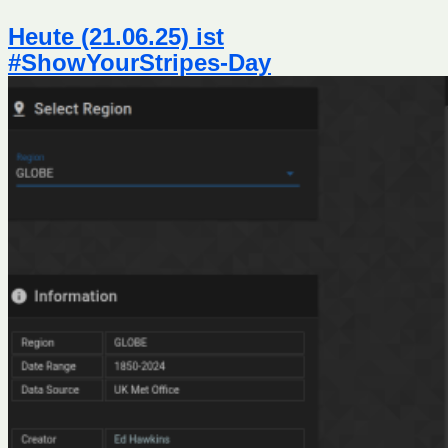
Heute (21.06.25) ist
#ShowYourStripes-Day