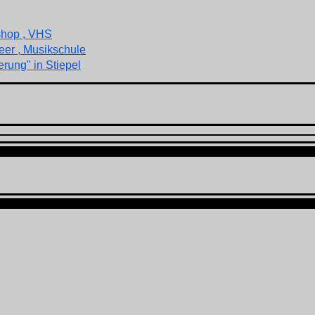
shop , VHS
eer , Musikschule
rung" in Stiepel