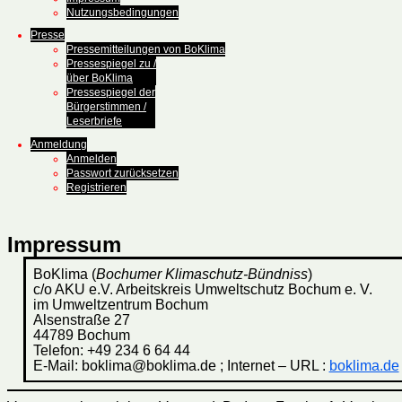
Nutzungsbedingungen
Presse
Pressemitteilungen von BoKlima
Pressespiegel zu /
über BoKlima
Pressespiegel der
Bürgerstimmen /
Leserbriefe
Anmeldung
Anmelden
Passwort zurücksetzen
Registrieren
Impressum
BoKlima (
Bochumer Klimaschutz-Bündniss
)
c/o AKU e.V. Arbeitskreis Umweltschutz Bochum e. V.
im Umweltzentrum Bochum
Alsenstraße 27
44789 Bochum
Telefon: +49 234 6 64 44
E-Mail: boklima@boklima.de ; Internet – URL :
boklima.de