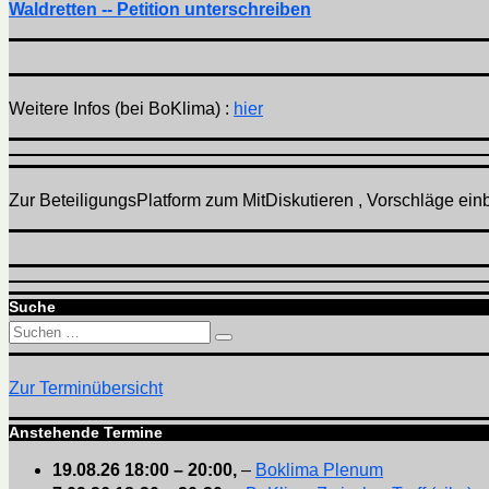
Waldretten -- Petition unterschreiben
Weitere Infos (bei BoKlima) :
hier
Zur BeteiligungsPlatform zum MitDiskutieren , Vorschläge einbr
Suche
Suchen
Suchen
nach:
Zur Terminübersicht
Anstehende Termine
19.08.26
18:00
–
20:00
,
–
Boklima Plenum