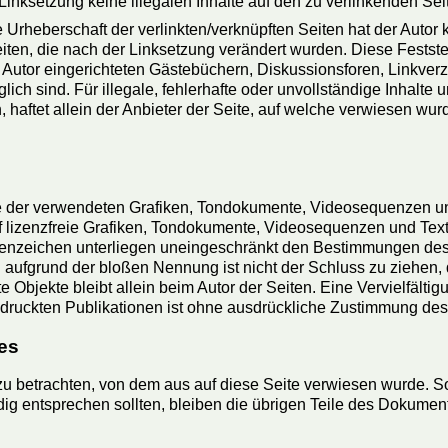
 Linksetzung keine illegalen Inhalte auf den zu verlinkenden Se
e Urheberschaft der verlinkten/verknüpften Seiten hat der Autor ke
Seiten, die nach der Linksetzung verändert wurden. Diese Festste
Autor eingerichteten Gästebüchern, Diskussionsforen, Linkverz
lich sind. Für illegale, fehlerhafte oder unvollständige Inhalt
haftet allein der Anbieter der Seite, auf welche verwiesen wurde
hte der verwendeten Grafiken, Tondokumente, Videosequenzen und
lizenzfreie Grafiken, Tondokumente, Videosequenzen und Texte 
renzeichen unterliegen uneingeschränkt den Bestimmungen des
n aufgrund der bloßen Nennung ist nicht der Schluss zu ziehen,
ellte Objekte bleibt allein beim Autor der Seiten. Eine Vervielf
ruckten Publikationen ist ohne ausdrückliche Zustimmung des A
es
 zu betrachten, von dem aus auf diese Seite verwiesen wurde. S
dig entsprechen sollten, bleiben die übrigen Teile des Dokumente