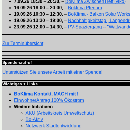
7.09.26
18:30
–
20:30
,
–
BoKlima ZwischenTreff (viko)
16.09.26
18:00
–
20:00
,
–
Boklima Plenum
19.09.26
10:30
–
12:30
,
–
BoKlima - Balkon Solar Work
19.09.26
13:30
–
19:00
,
–
Nachhaltigkeitstag , Langendr
23.09.26
12:00
–
14:30
,
–
PV-Spaziergang -- "Wattwande
Zur Terminübersicht
Spendenaufruf
Unterstützen Sie unsere Arbeit mit einer Spende!
Wichtiges + Links
BoKlima Kontakt, MACH mit !
EinwohnerAntrag 100% Ökostrom
Weitere Initiativen
AKU (Arbeitskreis Umweltschutz)
Bo-Aktiv
Netzwerk Stadtentwicklung