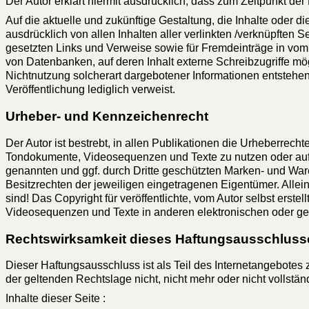
Der Autor erklärt hiermit ausdrücklich, dass zum Zeitpunkt der
Auf die aktuelle und zukünftige Gestaltung, die Inhalte oder di
ausdrücklich von allen Inhalten aller verlinkten /verknüpften 
gesetzten Links und Verweise sowie für Fremdeinträge in vom 
von Datenbanken, auf deren Inhalt externe Schreibzugriffe mög
Nichtnutzung solcherart dargebotener Informationen entstehen, 
Veröffentlichung lediglich verweist.
Urheber- und Kennzeichenrecht
Der Autor ist bestrebt, in allen Publikationen die Urheberrec
Tondokumente, Videosequenzen und Texte zu nutzen oder auf 
genannten und ggf. durch Dritte geschützten Marken- und Wa
Besitzrechten der jeweiligen eingetragenen Eigentümer. Allei
sind! Das Copyright für veröffentlichte, vom Autor selbst erst
Videosequenzen und Texte in anderen elektronischen oder ged
Rechtswirksamkeit dieses Haftungsausschluss
Dieser Haftungsausschluss ist als Teil des Internetangebotes
der geltenden Rechtslage nicht, nicht mehr oder nicht vollstän
Inhalte dieser Seite :