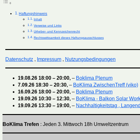
Haftungshinweis
Inhalt
Verweise und Links
Urheber- und Kennzeichenrecht
Rechtswirksamkeit dieses Haftungsausschlusses
Datenschutz
,
Impressum
,
Nutzungsbedingungen
19.08.26
18:00
–
20:00
,
–
Boklima Plenum
7.09.26
18:30
–
20:30
,
–
BoKlima ZwischenTreff (viko)
16.09.26
18:00
–
20:00
,
–
Boklima Plenum
19.09.26
10:30
–
12:30
,
–
BoKlima - Balkon Solar Wor
19.09.26
13:30
–
19:00
,
–
Nachhaltigkeitstag , Langend
BoKlima Trefen
: Jeden 3. Mittwoch 18h Umweltzentrum