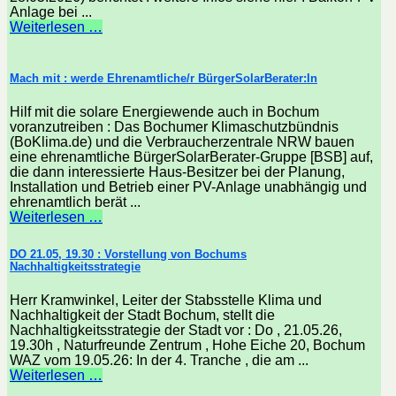
Anlage bei ...
Weiterlesen …
Mach mit : werde Ehrenamtliche/r BürgerSolarBerater:In
Hilf mit die solare Energiewende auch in Bochum
voranzutreiben : Das Bochumer Klimaschutzbündnis
(BoKlima.de) und die Verbraucherzentrale NRW bauen
eine ehrenamtliche BürgerSolarBerater-Gruppe [BSB] auf,
die dann interessierte Haus-Besitzer bei der Planung,
Installation und Betrieb einer PV-Anlage unabhängig und
ehrenamtlich berät ...
Weiterlesen …
DO 21.05, 19.30 : Vorstellung von Bochums
Nachhaltigkeitsstrategie
Herr Kramwinkel, Leiter der Stabsstelle Klima und
Nachhaltigkeit der Stadt Bochum, stellt die
Nachhaltigkeitsstrategie der Stadt vor : Do , 21.05.26,
19.30h , Naturfreunde Zentrum , Hohe Eiche 20, Bochum
WAZ vom 19.05.26: In der 4. Tranche , die am ...
Weiterlesen …