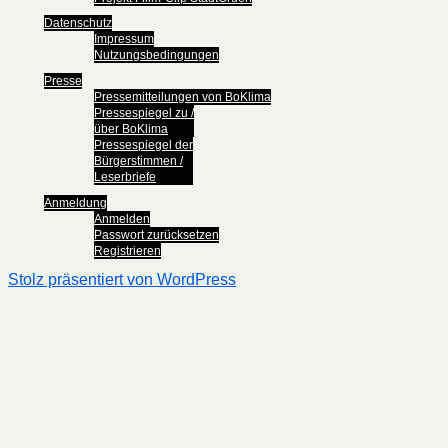
Datenschutz
Impressum
Nutzungsbedingungen
Presse
Pressemitteilungen von BoKlima
Pressespiegel zu /
über BoKlima
Pressespiegel der
Bürgerstimmen /
Leserbriefe
Anmeldung
Anmelden
Passwort zurücksetzen
Registrieren
Stolz präsentiert von WordPress