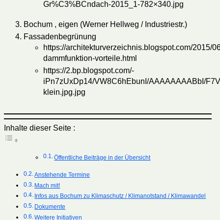
Gr%C3%BCndach-2015_1-782×340.jpg
Bochum , eigen (Werner Hellweg / Industriestr.)
Fassadenbegrünung
https://architekturverzeichnis.blogspot.com/2015/
dammfunktion-vorteile.html
https://2.bp.blogspot.com/-
iPn7zUxDp14/VW8C6hEbunI/AAAAAAAABbI/F7V
klein.jpg.jpg
Inhalte dieser Seite :
Öffentliche Beiträge in der Übersicht
Anstehende Termine
Mach mit!
Infos aus Bochum zu Klimaschutz / Klimanotstand / Klimawandel
Dokumente
Weitere Initiativen