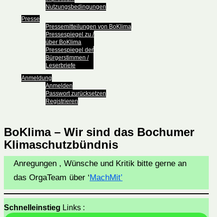
Nutzungsbedingungen
Presse
Pressemitteilungen von BoKlima
Pressespiegel zu /
über BoKlima
Pressespiegel der
Bürgerstimmen /
Leserbriefe
Anmeldung
Anmelden
Passwort zurücksetzen
Registrieren
BoKlima – Wir sind das Bochumer
Klimaschutzbündnis
Anregungen , Wünsche und Kritik bitte gerne an
das OrgaTeam
über ‘
MachMit’
Schnelleinstieg
Links :