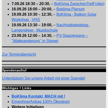
7.09.26
18:30
–
20:30
,
–
BoKlima ZwischenTreff (viko)
16.09.26
18:00
–
20:00
,
–
Boklima Plenum
19.09.26
10:30
–
12:30
,
–
BoKlima - Balkon Solar
Workshop , VHS
19.09.26
13:30
–
19:00
,
–
Nachhaltigkeitstag ,
Langendreer , Musikschule
23.09.26
12:00
–
14:30
,
–
PV-Spaziergang --
"Wattwanderung" in Stiepel
Zur Terminübersicht
Spendenaufruf
Unterstützen Sie unsere Arbeit mit einer Spende!
Wichtiges + Links
BoKlima Kontakt, MACH mit !
EinwohnerAntrag 100% Ökostrom
Weitere Initiativen