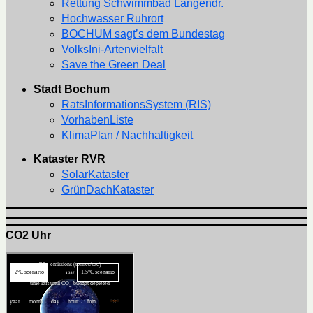
Rettung Schwimmbad Langendr.
Hochwasser Ruhrort
BOCHUM sagt’s dem Bundestag
VolksIni-Artenvielfalt
Save the Green Deal
Stadt Bochum
RatsInformationsSystem (RIS)
VorhabenListe
KlimaPlan / Nachhaltigkeit
Kataster RVR
SolarKataster
GrünDachKataster
CO2 Uhr