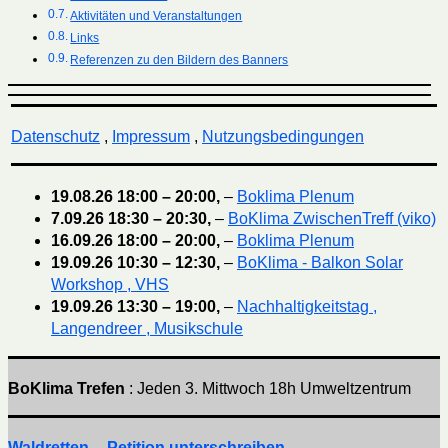
Aktivitäten und Veranstaltungen
Links
Referenzen zu den Bildern des Banners
Datenschutz
,
Impressum
,
Nutzungsbedingungen
19.08.26
18:00
–
20:00
,
–
Boklima Plenum
7.09.26
18:30
–
20:30
,
–
BoKlima ZwischenTreff (viko)
16.09.26
18:00
–
20:00
,
–
Boklima Plenum
19.09.26
10:30
–
12:30
,
–
BoKlima - Balkon Solar
Workshop , VHS
19.09.26
13:30
–
19:00
,
–
Nachhaltigkeitstag ,
Langendreer , Musikschule
BoKlima Trefen
: Jeden 3. Mittwoch 18h Umweltzentrum
Waldretten -- Petition unterschreiben