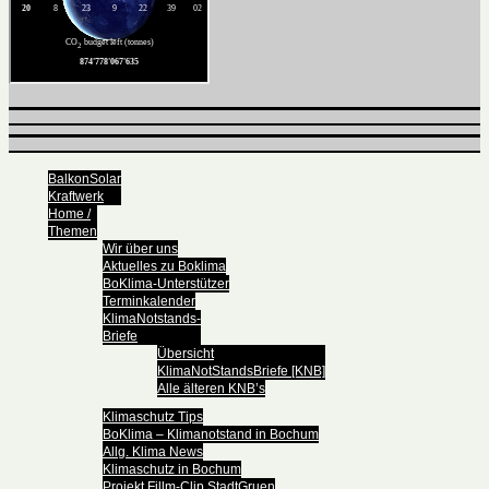
BalkonSolar
Kraftwerk
Home /
Themen
Wir über uns
Aktuelles zu Boklima
BoKlima-Unterstützer
Terminkalender
KlimaNotstands-
Briefe
Übersicht
KlimaNotStandsBriefe [KNB]
Alle älteren KNB’s
Klimaschutz Tips
BoKlima – Klimanotstand in Bochum
Allg. Klima News
Klimaschutz in Bochum
Projekt Fillm-Clip StadtGruen