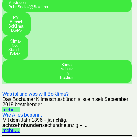
Mastodon:
Ruhr.social/@boklima
PV-
Bereich
BoKlima.
De/pv
Klima-
Not-
Stands-
Briefe
Klima-
schutz
in
Bochum
Was ist und was will BoKlima?
Das Bochumer Klimaschutzbündnis ist ein seit September
2019 bestehender ...
mehr …
Wie Alles begann:
Mit dem Jahr 1896 – ja richtig,
achtzehnhundert
sechundneunzig – ...
mehr …