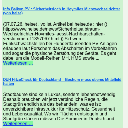
Info Balkon PV : Sicherheitsloch in Hoymiles Microwechselrichter
(von heise)
(07.07.26, heise) , vollst. Artikel bei heise.de : hier ((
https://www.heise.de/news/Sicherheitsalbtraum-
Wechselrichter-Hoymiles-laesst-Nachbarschaften-
verstummen-11357067.html )) Schwere
Funkschwachstellen bei Hunderttausenden PV-Anlagen
erlauben laut Forschern das Abschalten im Vorbeifahren
und sogar die physische Zerstörung der Geräte. Es geht
dabei um die Modell-Reihen MH, HMS sowie ...
Weiterlesen …
DUH HitzeCheck für Deutschland – Bochum muss oberes Mittelfeld
halten
Stadtbäume sind kein Luxus, sondern lebensnotwendig.
Deshalb brauchen wir jetzt verbindliche Regeln, die
Stadtgrün endlich als das behandeln, was es ist:
unverzichtbare Infrastruktur für Hitzeschutz, Gesundheit
und Lebensqualität. Wo wir Flächen entsiegeln und
Stadtgrün stärken müssen Die Sommer in Deutschland ...
Weiterlesen …