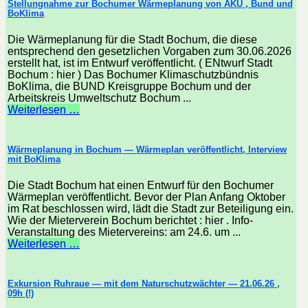
Stellungnahme zur Bochumer Wärmeplanung von AKU , Bund und
BoKlima
Die Wärmeplanung für die Stadt Bochum, die diese
entsprechend den gesetzlichen Vorgaben zum 30.06.2026
erstellt hat, ist im Entwurf veröffentlicht. ( ENtwurf Stadt
Bochum : hier ) Das Bochumer Klimaschutzbündnis
BoKlima, die BUND Kreisgruppe Bochum und der
Arbeitskreis Umweltschutz Bochum ...
Weiterlesen …
Wärmeplanung in Bochum — Wärmeplan veröffentlicht, Interview
mit BoKlima
Die Stadt Bochum hat einen Entwurf für den Bochumer
Wärmeplan veröffentlicht. Bevor der Plan Anfang Oktober
im Rat beschlossen wird, lädt die Stadt zur Beteiligung ein.
Wie der Mieterverein Bochum berichtet : hier . Info-
Veranstaltung des Mietervereins: am 24.6. um ...
Weiterlesen …
Exkursion Ruhraue — mit dem Naturschutzwächter — 21.06.26 ,
09h (!)