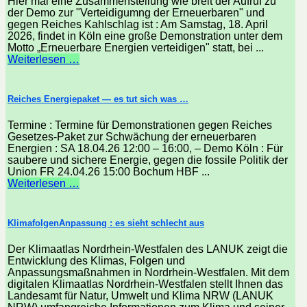
Hier mal eine Zusammenstellung wie breit der Aufruf zu
der Demo zur "Verteidigumng der Erneuerbaren" und
gegen Reiches Kahlschlag ist : Am Samstag, 18. April
2026, findet in Köln eine große Demonstration unter dem
Motto „Erneuerbare Energien verteidigen" statt, bei ...
Weiterlesen …
Reiches Energiepaket — es tut sich was …
Termine : Termine für Demonstrationen gegen Reiches
Gesetzes-Paket zur Schwächung der erneuerbaren
Energien : SA 18.04.26 12:00 – 16:00, – Demo Köln : Für
saubere und sichere Energie, gegen die fossile Politik der
Union FR 24.04.26 15:00 Bochum HBF ...
Weiterlesen …
KlimafolgenAnpassung : es sieht schlecht aus
Der Klimaatlas Nordrhein-Westfalen des LANUK zeigt die
Entwicklung des Klimas, Folgen und
Anpassungsmaßnahmen in Nordrhein-Westfalen. Mit dem
digitalen Klimaatlas Nordrhein-Westfalen stellt Ihnen das
Landesamt für Natur, Umwelt und Klima NRW (LANUK