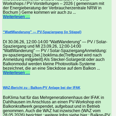
Workshops / PV-Vorstellungen -- 2026 ( gemeinsam mit
der Energieberatung der Verbraucherzentrale NRW in
Bochum ) Gerne kommen wir auch zu ...
Weiterlesen …
“WattWanderung” — PV-Spaziergang (in Stiepel)
DI 30.06.26, 12:00-14:00 “WattWanderung” — PV / Solar-
Spaziergang und MI 23.09.26, 12:00-14:00
“WattWanderung” — PV / Solar-SpaziergangAnmeldung:
pv-spaziergang [.bei.] boklima.de(Treffpunkt wird nach
Anmeldung mitgeteilt) Als Stecker-Solargerät oder auch
Balkonmodul werden kleine Photovoltaik-Systeme
bezeichnet, die an eine Steckdose auf dem Balkon ...
Weiterlesen …
WAZ-Bericht zu : Balkon-PV Anlage bei der IFAK
BoKlima hat für das Mehrgenerationenhaus der IFAK in
Dahlhausen im Anschluss an einen PV-Workshop ein
Balkonkraftwerk gespendet, aufgebaut und in Betrieb
genommen. Auch die WAZ hat inzwischen (WAZ vom
28.05.2026) berichtet : weitere Infos siehe hier : Balkon-PV