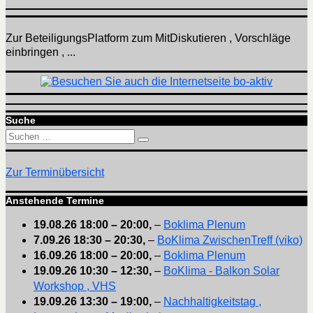
Zur BeteiligungsPlatform zum MitDiskutieren , Vorschläge
einbringen , ...
Suche
Suchen
Suchen
nach:
Zur Terminübersicht
Anstehende Termine
19.08.26
18:00
–
20:00
,
–
Boklima Plenum
7.09.26
18:30
–
20:30
,
–
BoKlima ZwischenTreff (viko)
16.09.26
18:00
–
20:00
,
–
Boklima Plenum
19.09.26
10:30
–
12:30
,
–
BoKlima - Balkon Solar
Workshop , VHS
19.09.26
13:30
–
19:00
,
–
Nachhaltigkeitstag ,