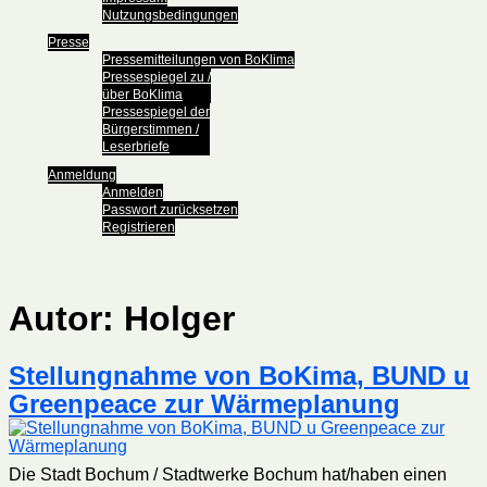
Nutzungsbedingungen
Presse
Pressemitteilungen von BoKlima
Pressespiegel zu /
über BoKlima
Pressespiegel der
Bürgerstimmen /
Leserbriefe
Anmeldung
Anmelden
Passwort zurücksetzen
Registrieren
Autor:
Holger
Stellungnahme von BoKima, BUND u
Greenpeace zur Wärmeplanung
Die Stadt Bochum / Stadtwerke Bochum hat/haben einen