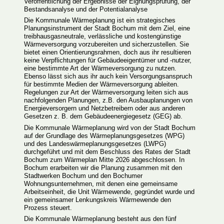
Veröffentlichung der Ergebnisse der Eignungsprüfung, der
Bestandsanalyse und der Potentialanalyse
Die Kommunale Wärmeplanung ist ein strategisches
Planungsinstrument der Stadt Bochum mit dem Ziel, eine
treibhausgasneutrale, verlässliche und kostengünstige
Wärmeversorgung vorzubereiten und sicherzustellen. Sie
bietet einen Orientierungsrahmen, doch aus ihr resultieren
keine Verpflichtungen für Gebäudeeigentümer und -nutzer,
eine bestimmte Art der Wärmeversorgung zu nutzen.
Ebenso lässt sich aus ihr auch kein Versorgungsanspruch
für bestimmte Medien der Wärmeversorgung ableiten.
Regelungen zur Art der Wärmeversorgung leiten sich aus
nachfolgenden Planungen, z.B. den Ausbauplanungen von
Energieversorgern und Netzbetreibern oder aus anderen
Gesetzen z. B. dem Gebäudeenergiegesetz (GEG) ab.
Die Kommunale Wärmeplanung wird von der Stadt Bochum
auf der Grundlage des Wärmeplanungsgesetzes (WPG)
und des Landeswärmeplanungsgesetzes (LWPG)
durchgeführt und mit dem Beschluss des Rates der Stadt
Bochum zum Wärmeplan Mitte 2026 abgeschlossen. In
Bochum erarbeiten wir die Planung zusammen mit den
Stadtwerken Bochum und den Bochumer
Wohnungsunternehmen, mit denen eine gemeinsame
Arbeitseinheit, die Unit Wärmewende, gegründet wurde und
ein gemeinsamer Lenkungskreis Wärmewende den
Prozess steuert.
Die Kommunale Wärmeplanung besteht aus den fünf