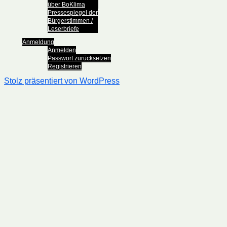
über BoKlima
Pressespiegel der
Bürgerstimmen /
Leserbriefe
Anmeldung
Anmelden
Passwort zurücksetzen
Registrieren
Stolz präsentiert von WordPress