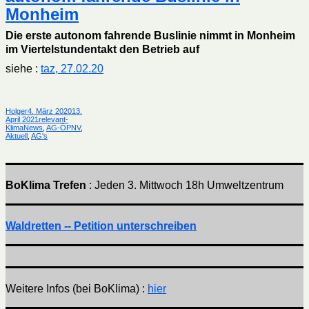
Bochums
Monheim
OB
Thomas
Eiskirch
Die erste autonom fahrende Buslinie nimmt in Monheim
zum
Thema
im Viertelstundentakt den Betrieb auf
Mobilität
siehe :
taz, 27.02.20
Autor
Veröffentlicht
Holger
4. März 2020
13.
am
Kategorien
April 2021
relevant-
KlimaNews
,
AG-ÖPNV
,
Aktuell
,
AG's
BoKlima Trefen
: Jeden 3. Mittwoch 18h Umweltzentrum
Waldretten -- Petition unterschreiben
Weitere Infos (bei BoKlima) :
hier