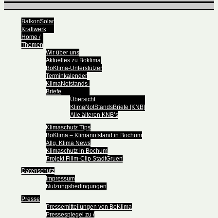
BalkonSolar
Kraftwerk
Home /
Themen
Wir über uns
Aktuelles zu Boklima
BoKlima-Unterstützer
Terminkalender
KlimaNotstands-
Briefe
Übersicht
KlimaNotStandsBriefe [KNB]
Alle älteren KNB’s
Klimaschutz Tips
BoKlima – Klimanotstand in Bochum
Allg. Klima News
Klimaschutz in Bochum
Projekt Fillm-Clip StadtGruen
Datenschutz
Impressum
Nutzungsbedingungen
Presse
Pressemitteilungen von BoKlima
Pressespiegel zu /