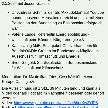
2.5.2024 mit diesen Gästen:
Dr. Andreas Schmitz, der als “Akkudoktor” auf Youtube
hunderttausende Menschen erreicht und u.a. mit einer
Petition an den Bundestag zu Balkonsolar erfolgreich
war
Valérie Lange, Referentin Energiepolitik und -
wirtschaft beim Bündnis Bürgerenergie e.V.
Katrin Uhlig MdB, Solarpaket-Chefverhandlerin für
Bündnis90/Die Grünen im Bundestag & Mitglied im
Ausschuss für Klimaschutz und Energie
Sven Giegold, Staatssekretär im Bundesministerium
für Wirtschaft und Klimaschutz
Moderation: Dr. Maximilian Fries, Geschäftsführer von
Europe Calling e.V.
Die Aufzeichnung ist 1 Std., 39 Minuten lang und kann als
Video oder als Podcast im Nachhinein gesehen oder gehört
werden:
Video:
https://www.youtube.com/watch?v=8burXw3YID8
Podcast:
https://europecalling.podigee.io/188-solarpaket