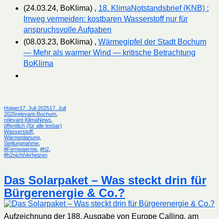
(24.03.24, BoKlima) ,
18. KlimaNotstandsbrief (KNB) :
Irrweg vermeiden: kostbaren Wasserstoff nur für
anspruchsvolle Aufgaben
(08.03.23, BoKlima) ,
Wärmegipfel der Stadt Bochum
— Mehr als warmer Wind — kritische Betrachtung
BoKlima
Autor
Veröffentlicht
Holger
17. Juli 2025
17. Juli
Kategorien
am
2025
relevant-Bochum
,
relevant-KlimaNews
,
Schlagwörter
öffentlich (für alle lesbar)
Wasserstoff
,
Wärmeplanung
,
Stellungnahme
,
#Fernwaerme
,
#h2
,
#h2nichtVerheizen
Das Solarpaket – Was steckt drin für
Bürgerenergie & Co.?
Aufzeichnung der 188. Ausgabe von Europe Calling, am