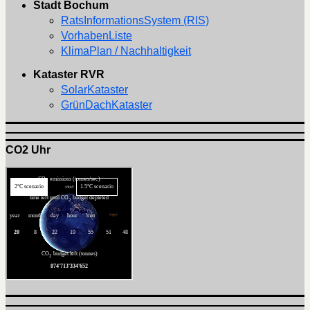
Stadt Bochum
RatsInformationsSystem (RIS)
VorhabenListe
KlimaPlan / Nachhaltigkeit
Kataster RVR
SolarKataster
GrünDachKataster
CO2 Uhr