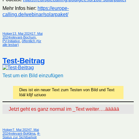
Mehr Infos hier:
https://europe-
calling.de/webinar/solarpaket/
Autor
Veröffentlicht
Holger
13. Mai 2024
17. Mai
Kategorien
am
2024
relevant-Bochum
,
PV-Initiative
,
öffentlich (für
alle lesbar)
Test-Beitrag
Test um ein Bild einzufügen
Dies ist ein neuer Text zum Testen von Bild und Text
löäl klljf uziuoo
Jetzt geht es ganz normal im _Text weiter….äääää
Autor
Veröffentlicht
Holger
7. Mai 2024
7. Mai
Kategorien
am
2024
relevant-BoKlima
,
#-
Status zur Sichtbarkeit