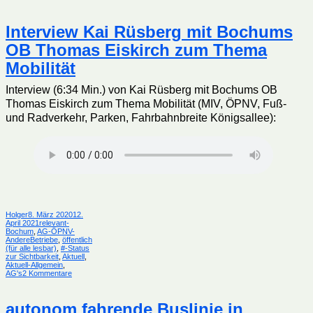
Interview Kai Rüsberg mit Bochums
OB Thomas Eiskirch zum Thema
Mobilität
Interview (6:34 Min.) von Kai Rüsberg mit Bochums OB
Thomas Eiskirch zum Thema Mobilität (MIV, ÖPNV, Fuß-
und Radverkehr, Parken, Fahrbahnbreite Königsallee):
Autor
Veröffentlicht
Holger
8. März 2020
12.
am
Kategorien
April 2021
relevant-
Bochum
,
AG-ÖPNV-
AndereBetriebe
,
öffentlich
(für alle lesbar)
,
#-Status
zur Sichtbarkeit
,
Aktuell
,
Aktuell-Allgemein
,
zu
AG's
2 Kommentare
Interview
Kai
Rüsberg
autonom fahrende Buslinie in
mit