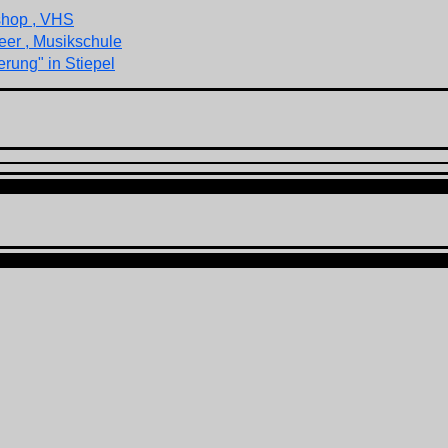
shop , VHS
eer , Musikschule
rung" in Stiepel