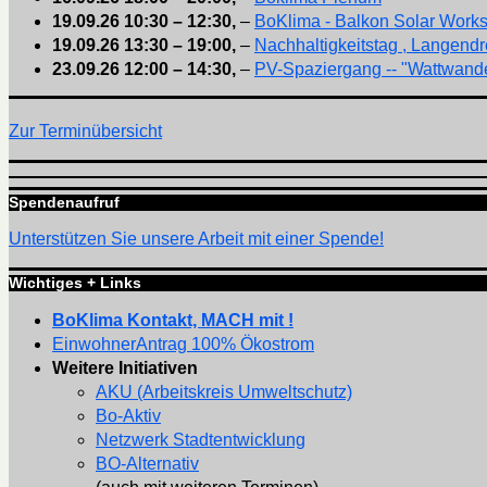
19.09.26
10:30
–
12:30
,
–
BoKlima - Balkon Solar Work
19.09.26
13:30
–
19:00
,
–
Nachhaltigkeitstag , Langendr
23.09.26
12:00
–
14:30
,
–
PV-Spaziergang -- "Wattwande
Zur Terminübersicht
Spendenaufruf
Unterstützen Sie unsere Arbeit mit einer Spende!
Wichtiges + Links
BoKlima Kontakt, MACH mit !
EinwohnerAntrag 100% Ökostrom
Weitere Initiativen
AKU (Arbeitskreis Umweltschutz)
Bo-Aktiv
Netzwerk Stadtentwicklung
BO-Alternativ