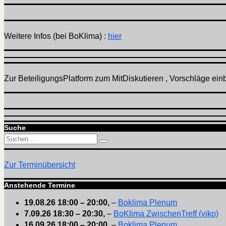
Weitere Infos (bei BoKlima) :
hier
Zur BeteiligungsPlatform zum MitDiskutieren , Vorschläge einbr
Suche
Suchen
Suchen
nach:
Zur Terminübersicht
Anstehende Termine
19.08.26
18:00
–
20:00
,
–
Boklima Plenum
7.09.26
18:30
–
20:30
,
–
BoKlima ZwischenTreff (viko)
16.09.26
18:00
–
20:00
,
–
Boklima Plenum