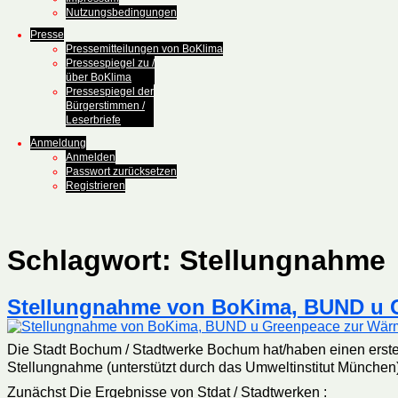
Nutzungsbedingungen
Presse
Pressemitteilungen von BoKlima
Pressespiegel zu /
über BoKlima
Pressespiegel der
Bürgerstimmen /
Leserbriefe
Anmeldung
Anmelden
Passwort zurücksetzen
Registrieren
Schlagwort:
Stellungnahme
Stellungnahme von BoKima, BUND u 
Die Stadt Bochum / Stadtwerke Bochum hat/haben einen erst
Stellungnahme (unterstützt durch das Umweltinstitut München) 
Zunächst Die Ergebnisse von Stdat / Stadtwerken :