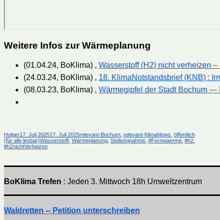
Weitere Infos zur Wärmeplanung
(01.04.24, BoKlima) ,
Wasserstoff (H2) nicht verheizen –
(24.03.24, BoKlima) ,
18. KlimaNotstandsbrief (KNB) : I
(08.03.23, BoKlima) ,
Wärmegipfel der Stadt Bochum — 
Autor
Veröffentlicht
Kategorien
Holger
17. Juli 2025
17. Juli 2025
relevant-Bochum
,
relevant-KlimaNews
,
öffentlich
am
Schlagwörter
(für alle lesbar)
Wasserstoff
,
Wärmeplanung
,
Stellungnahme
,
#Fernwaerme
,
#h2
,
#h2nichtVerheizen
BoKlima Trefen
: Jeden 3. Mittwoch 18h Umweltzentrum
Waldretten -- Petition unterschreiben