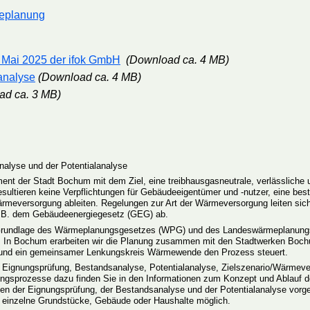
meplanung
Mai 2025 der ifok GmbH
(Download ca. 4 MB)
analyse
(Download ca. 4 MB)
ad ca. 3 MB)
nalyse und der Potentialanalyse
nt der Stadt Bochum mit dem Ziel, eine treibhausgasneutrale, verlässliche
 resultieren keine Verpflichtungen für Gebäudeeigentümer und -nutzer, eine b
ärmeversorgung ableiten. Regelungen zur Art der Wärmeversorgung leiten si
. B. dem Gebäudeenergiegesetz (GEG) ab.
Grundlage des Wärmeplanungsgesetzes (WPG) und des Landeswärmeplanungs
 In Bochum erarbeiten wir die Planung zusammen mit den Stadtwerken Bo
 und ein gemeinsamer Lenkungskreis Wärmewende den Prozess steuert.
n Eignungsprüfung, Bestandsanalyse, Potentialanalyse, Zielszenario/Wärme
igungsprozesse dazu finden Sie in den Informationen zum Konzept und Ablauf 
en der Eignungsprüfung, der Bestandsanalyse und der Potentialanalyse vorges
 einzelne Grundstücke, Gebäude oder Haushalte möglich.