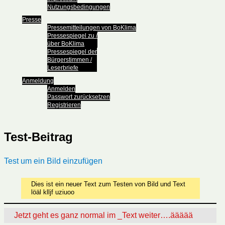
Nutzungsbedingungen
Presse
Pressemitteilungen von BoKlima
Pressespiegel zu /
über BoKlima
Pressespiegel der
Bürgerstimmen /
Leserbriefe
Anmeldung
Anmelden
Passwort zurücksetzen
Registrieren
Test-Beitrag
Test um ein Bild einzufügen
Dies ist ein neuer Text zum Testen von Bild und Text
löäl klljf uziuoo
Jetzt geht es ganz normal im _Text weiter….äääää