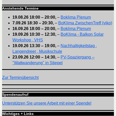
Anstehende Termine
19.08.26
18:00
–
20:00
,
–
Boklima Plenum
7.09.26
18:30
–
20:30
,
–
BoKlima ZwischenTreff (viko)
16.09.26
18:00
–
20:00
,
–
Boklima Plenum
19.09.26
10:30
–
12:30
,
–
BoKlima - Balkon Solar
Workshop , VHS
19.09.26
13:30
–
19:00
,
–
Nachhaltigkeitstag ,
Langendreer , Musikschule
23.09.26
12:00
–
14:30
,
–
PV-Spaziergang --
"Wattwanderung" in Stiepel
Zur Terminübersicht
Spendenaufruf
Unterstützen Sie unsere Arbeit mit einer Spende!
Wichtiges + Links