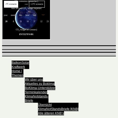
BalkonSolar
Kraftwerk
Home /
Themen
Wir über uns
Aktuelles zu Boklima
BoKlima-Unterstützer
Terminkalender
KlimaNotstands-
Briefe
Übersicht
KlimaNotStandsBriefe [KNB]
Alle älteren KNB’s