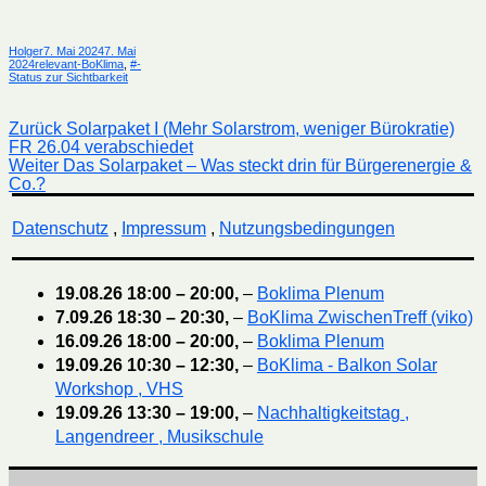
Autor
Veröffentlicht
Holger
7. Mai 2024
7. Mai
Kategorien
am
2024
relevant-BoKlima
,
#-
Status zur Sichtbarkeit
Beitragsnavigation
Vorheriger
Zurück
Solarpaket I (Mehr Solarstrom, weniger Bürokratie)
Beitrag:
FR 26.04 verabschiedet
Nächster
Weiter
Das Solarpaket – Was steckt drin für Bürgerenergie &
Beitrag:
Co.?
Datenschutz
,
Impressum
,
Nutzungsbedingungen
19.08.26
18:00
–
20:00
,
–
Boklima Plenum
7.09.26
18:30
–
20:30
,
–
BoKlima ZwischenTreff (viko)
16.09.26
18:00
–
20:00
,
–
Boklima Plenum
19.09.26
10:30
–
12:30
,
–
BoKlima - Balkon Solar
Workshop , VHS
19.09.26
13:30
–
19:00
,
–
Nachhaltigkeitstag ,
Langendreer , Musikschule