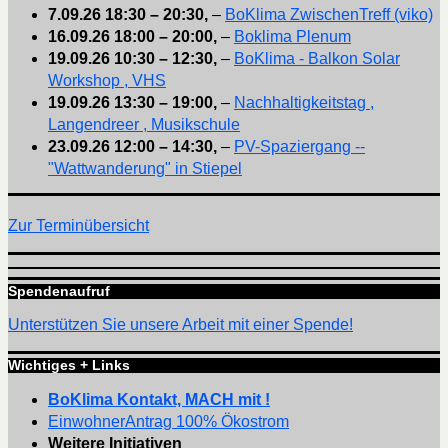
7.09.26
18:30
–
20:30
,
–
BoKlima ZwischenTreff (viko)
16.09.26
18:00
–
20:00
,
–
Boklima Plenum
19.09.26
10:30
–
12:30
,
–
BoKlima - Balkon Solar
Workshop , VHS
19.09.26
13:30
–
19:00
,
–
Nachhaltigkeitstag ,
Langendreer , Musikschule
23.09.26
12:00
–
14:30
,
–
PV-Spaziergang --
"Wattwanderung" in Stiepel
Zur Terminübersicht
Spendenaufruf
Unterstützen Sie unsere Arbeit mit einer Spende!
Wichtiges + Links
BoKlima Kontakt, MACH mit !
EinwohnerAntrag 100% Ökostrom
Weitere Initiativen