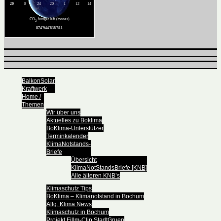
BalkonSolar
Kraftwerk
Home /
Themen
Wir über uns
Aktuelles zu Boklima
BoKlima-Unterstützer
Terminkalender
KlimaNotstands-
Briefe
Übersicht
KlimaNotStandsBriefe [KNB]
Alle älteren KNB’s
Klimaschutz Tips
BoKlima – Klimanotstand in Bochum
Allg. Klima News
Klimaschutz in Bochum
Projekt Fillm-Clip StadtGruen