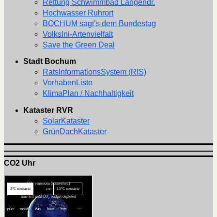
Rettung Schwimmbad Langendr.
Hochwasser Ruhrort
BOCHUM sagt’s dem Bundestag
VolksIni-Artenvielfalt
Save the Green Deal
Stadt Bochum
RatsInformationsSystem (RIS)
VorhabenListe
KlimaPlan / Nachhaltigkeit
Kataster RVR
SolarKataster
GrünDachKataster
CO2 Uhr