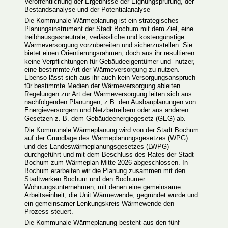
Veröffentlichung der Ergebnisse der Eignungsprüfung, der
Bestandsanalyse und der Potentialanalyse
Die Kommunale Wärmeplanung ist ein strategisches
Planungsinstrument der Stadt Bochum mit dem Ziel, eine
treibhausgasneutrale, verlässliche und kostengünstige
Wärmeversorgung vorzubereiten und sicherzustellen. Sie
bietet einen Orientierungsrahmen, doch aus ihr resultieren
keine Verpflichtungen für Gebäudeeigentümer und -nutzer,
eine bestimmte Art der Wärmeversorgung zu nutzen.
Ebenso lässt sich aus ihr auch kein Versorgungsanspruch
für bestimmte Medien der Wärmeversorgung ableiten.
Regelungen zur Art der Wärmeversorgung leiten sich aus
nachfolgenden Planungen, z.B. den Ausbauplanungen von
Energieversorgern und Netzbetreibern oder aus anderen
Gesetzen z. B. dem Gebäudeenergiegesetz (GEG) ab.
Die Kommunale Wärmeplanung wird von der Stadt Bochum
auf der Grundlage des Wärmeplanungsgesetzes (WPG)
und des Landeswärmeplanungsgesetzes (LWPG)
durchgeführt und mit dem Beschluss des Rates der Stadt
Bochum zum Wärmeplan Mitte 2026 abgeschlossen. In
Bochum erarbeiten wir die Planung zusammen mit den
Stadtwerken Bochum und den Bochumer
Wohnungsunternehmen, mit denen eine gemeinsame
Arbeitseinheit, die Unit Wärmewende, gegründet wurde und
ein gemeinsamer Lenkungskreis Wärmewende den
Prozess steuert.
Die Kommunale Wärmeplanung besteht aus den fünf