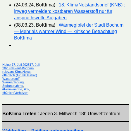
(24.03.24, BoKlima) ,
18. KlimaNotstandsbrief (KNB) :
Irrweg vermeiden: kostbaren Wasserstoff nur für
anspruchsvolle Aufgaben
(08.03.23, BoKlima) ,
Wärmegipfel der Stadt Bochum
— Mehr als warmer Wind — kritische Betrachtung
BoKlima
Autor
Veröffentlicht
Holger
17. Juli 2025
17. Juli
Kategorien
am
2025
relevant-Bochum
,
relevant-KlimaNews
,
Schlagwörter
öffentlich (für alle lesbar)
Wasserstoff
,
Wärmeplanung
,
Stellungnahme
,
#Fernwaerme
,
#h2
,
#h2nichtVerheizen
BoKlima Trefen
: Jeden 3. Mittwoch 18h Umweltzentrum
Waldretten -- Petition unterschreiben