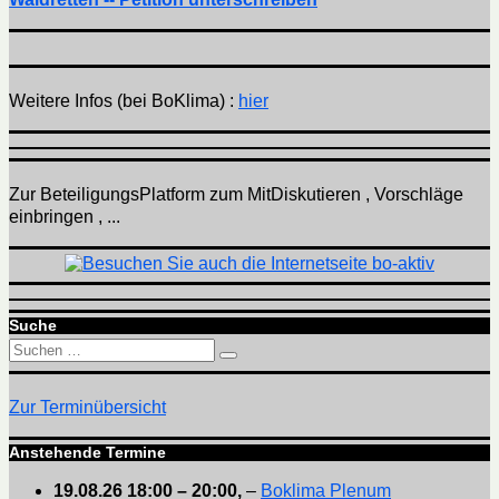
Weitere Infos (bei BoKlima) :
hier
Zur BeteiligungsPlatform zum MitDiskutieren , Vorschläge
einbringen , ...
Suche
Suchen
Suchen
nach:
Zur Terminübersicht
Anstehende Termine
19.08.26
18:00
–
20:00
,
–
Boklima Plenum