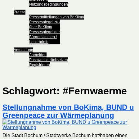
Nutzungsbedingungen
Presse
Pressemitteilungen von BoKlima
Pressespiegel zu /
über BoKlima
Pressespiegel der
Bürgerstimmen /
Leserbriefe
Anmeldung
Anmelden
Passwort zurücksetzen
Registrieren
Schlagwort:
#Fernwaerme
Stellungnahme von BoKima, BUND u
Greenpeace zur Wärmeplanung
Die Stadt Bochum / Stadtwerke Bochum hat/haben einen