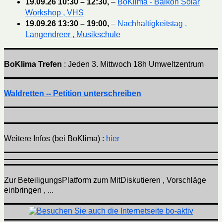
19.09.26
10:30
–
12:30
,
–
BoKlima - Balkon Solar
Workshop , VHS
19.09.26
13:30
–
19:00
,
–
Nachhaltigkeitstag ,
Langendreer , Musikschule
BoKlima Trefen
: Jeden 3. Mittwoch 18h Umweltzentrum
Waldretten -- Petition unterschreiben
Weitere Infos (bei BoKlima) :
hier
Zur BeteiligungsPlatform zum MitDiskutieren , Vorschläge
einbringen , ...