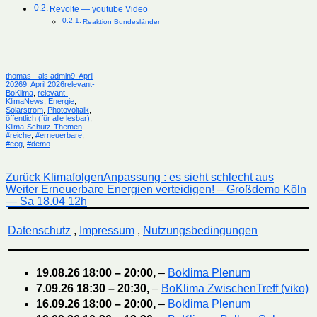
Revolte — youtube Video
Reaktion Bundesländer
Autor
Veröffentlicht
thomas - als admin
9. April
Kategorien
am
2026
9. April 2026
relevant-
BoKlima
,
relevant-
KlimaNews
,
Energie
,
Solarstrom
,
Photovoltaik
,
öffentlich (für alle lesbar)
,
Schlagwörter
Klima-Schutz-Themen
#reiche
,
#erneuerbare
,
#eeg
,
#demo
Beitragsnavigation
Vorheriger
Zurück
KlimafolgenAnpassung : es sieht schlecht aus
Nächster
Beitrag:
Weiter
Erneuerbare Energien verteidigen! – Großdemo Köln
Beitrag:
— Sa 18.04 12h
Datenschutz
,
Impressum
,
Nutzungsbedingungen
19.08.26
18:00
–
20:00
,
–
Boklima Plenum
7.09.26
18:30
–
20:30
,
–
BoKlima ZwischenTreff (viko)
16.09.26
18:00
–
20:00
,
–
Boklima Plenum