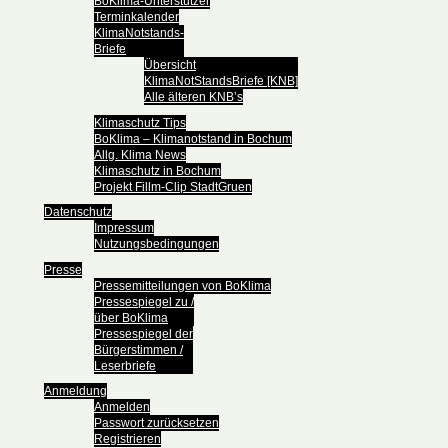
BoKlima-Unterstützer
Terminkalender
KlimaNotstands-
Briefe
Übersicht
KlimaNotStandsBriefe [KNB]
Alle älteren KNB’s
Klimaschutz Tips
BoKlima – Klimanotstand in Bochum
Allg. Klima News
Klimaschutz in Bochum
Projekt Fillm-Clip StadtGruen
Datenschutz
Impressum
Nutzungsbedingungen
Presse
Pressemitteilungen von BoKlima
Pressespiegel zu /
über BoKlima
Pressespiegel der
Bürgerstimmen /
Leserbriefe
Anmeldung
Anmelden
Passwort zurücksetzen
Registrieren