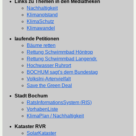
Links zu Themen in den Mediatheken
Nachhaltigkeit
Klimanotstand
KlimaSchutz
Klimawandel
laufende Petitionen
Bäume retten
Rettung Schwimmbad Höntrop
Rettung Schwimmbad Langendr.
Hochwasser Ruhrort
BOCHUM sagt’s dem Bundestag
VolksIni-Artenvielfalt
Save the Green Deal
Stadt Bochum
RatsInformationsSystem (RIS)
VorhabenListe
KlimaPlan / Nachhaltigkeit
Kataster RVR
SolarKataster