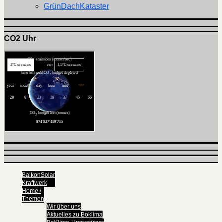
GrünDachKataster
CO2 Uhr
BalkonSolar
Kraftwerk
Home /
Themen
Wir über uns
Aktuelles zu Boklima