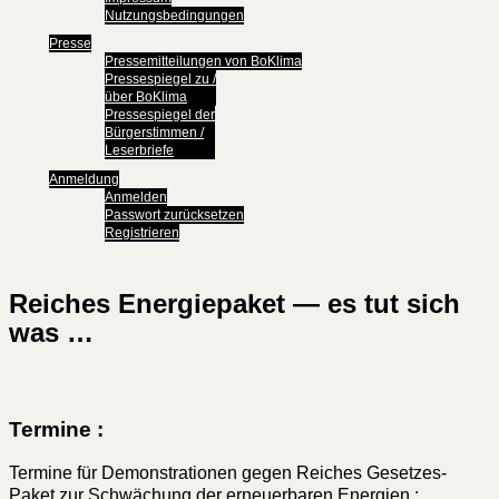
Nutzungsbedingungen
Presse
Pressemitteilungen von BoKlima
Pressespiegel zu /
über BoKlima
Pressespiegel der
Bürgerstimmen /
Leserbriefe
Anmeldung
Anmelden
Passwort zurücksetzen
Registrieren
Reiches Energiepaket — es tut sich
was …
Termine :
Termine für Demonstrationen gegen Reiches Gesetzes-
Paket zur Schwächung der erneuerbaren Energien :