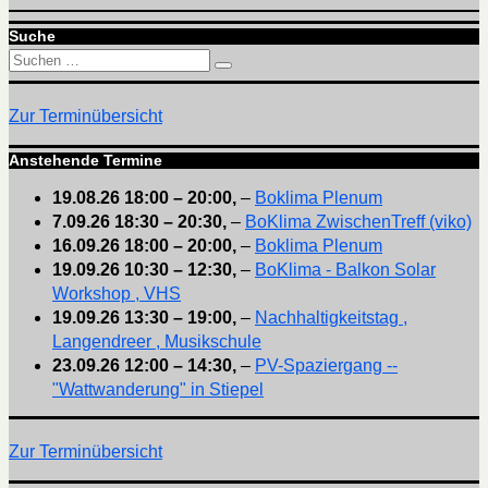
Suche
Suchen
Suchen
nach:
Zur Terminübersicht
Anstehende Termine
19.08.26
18:00
–
20:00
,
–
Boklima Plenum
7.09.26
18:30
–
20:30
,
–
BoKlima ZwischenTreff (viko)
16.09.26
18:00
–
20:00
,
–
Boklima Plenum
19.09.26
10:30
–
12:30
,
–
BoKlima - Balkon Solar
Workshop , VHS
19.09.26
13:30
–
19:00
,
–
Nachhaltigkeitstag ,
Langendreer , Musikschule
23.09.26
12:00
–
14:30
,
–
PV-Spaziergang --
"Wattwanderung" in Stiepel
Zur Terminübersicht