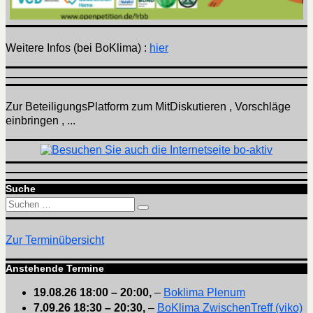
Weitere Infos (bei BoKlima) :
hier
Zur BeteiligungsPlatform zum MitDiskutieren , Vorschläge
einbringen , ...
Suche
Suchen
Suchen
nach:
Zur Terminübersicht
Anstehende Termine
19.08.26
18:00
–
20:00
,
–
Boklima Plenum
7.09.26
18:30
–
20:30
,
–
BoKlima ZwischenTreff (viko)