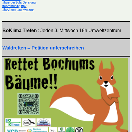
#buergerSolarBeratung
,
#community
,
#pv
,
#bochum
,
#pv-Anlage
BoKlima Trefen
: Jeden 3. Mittwoch 18h Umweltzentrum
Waldretten -- Petition unterschreiben