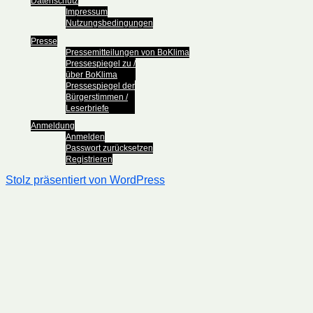
Datenschutz
Impressum
Nutzungsbedingungen
Presse
Pressemitteilungen von BoKlima
Pressespiegel zu /
über BoKlima
Pressespiegel der
Bürgerstimmen /
Leserbriefe
Anmeldung
Anmelden
Passwort zurücksetzen
Registrieren
Stolz präsentiert von WordPress