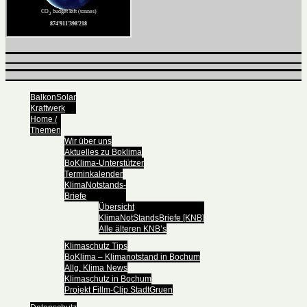
BalkonSolar
Kraftwerk
Home /
Themen
Wir über uns
Aktuelles zu Boklima
BoKlima-Unterstützer
Terminkalender
KlimaNotstands-
Briefe
Übersicht
KlimaNotStandsBriefe [KNB]
Alle älteren KNB’s
Klimaschutz Tips
BoKlima – Klimanotstand in Bochum
Allg. Klima News
Klimaschutz in Bochum
Projekt Fillm-Clip StadtGruen