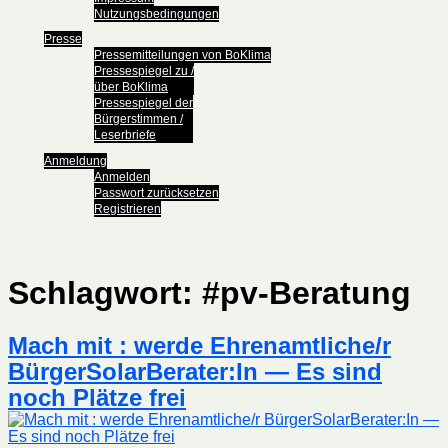
Nutzungsbedingungen
Presse
Pressemitteilungen von BoKlima
Pressespiegel zu /
über BoKlima
Pressespiegel der
Bürgerstimmen /
Leserbriefe
Anmeldung
Anmelden
Passwort zurücksetzen
Registrieren
Schlagwort:
#pv-Beratung
Mach mit : werde Ehrenamtliche/r
BürgerSolarBerater:In — Es sind
noch Plätze frei