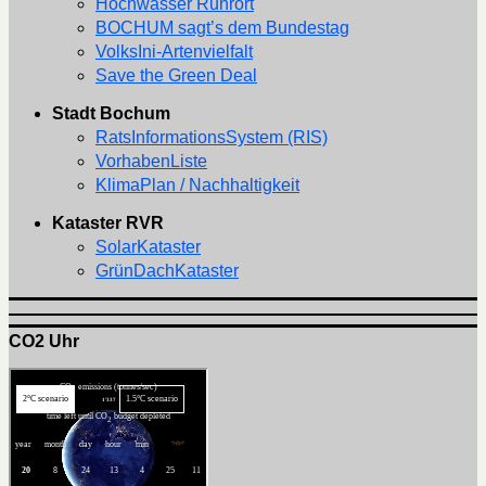
Hochwasser Ruhrort
BOCHUM sagt’s dem Bundestag
VolksIni-Artenvielfalt
Save the Green Deal
Stadt Bochum
RatsInformationsSystem (RIS)
VorhabenListe
KlimaPlan / Nachhaltigkeit
Kataster RVR
SolarKataster
GrünDachKataster
CO2 Uhr