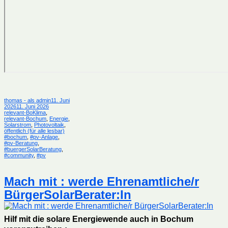
Autor
Veröffentlicht
thomas - als admin
11. Juni
Kategorien
am
2026
11. Juni 2026
relevant-BoKlima
,
relevant-Bochum
,
Energie
,
Solarstrom
,
Photovoltaik
,
Schlagwörter
öffentlich (für alle lesbar)
#bochum
,
#pv-Anlage
,
#pv-Beratung
,
#buergerSolarBeratung
,
#community
,
#pv
Mach mit : werde Ehrenamtliche/r
BürgerSolarBerater:In
Hilf mit die solare Energiewende auch in Bochum