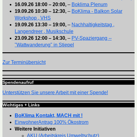
16.09.26
18:00
–
20:00
,
–
Boklima Plenum
19.09.26
10:30
–
12:30
,
–
BoKlima - Balkon Solar
Workshop , VHS
19.09.26
13:30
–
19:00
,
–
Nachhaltigkeitstag ,
Langendreer , Musikschule
23.09.26
12:00
–
14:30
,
–
PV-Spaziergang --
"Wattwanderung" in Stiepel
Zur Terminübersicht
Spendenaufruf
Unterstützen Sie unsere Arbeit mit einer Spende!
Wichtiges + Links
BoKlima Kontakt, MACH mit !
EinwohnerAntrag 100% Ökostrom
Weitere Initiativen
AKU (Arbeitskreis Umweltschutz)