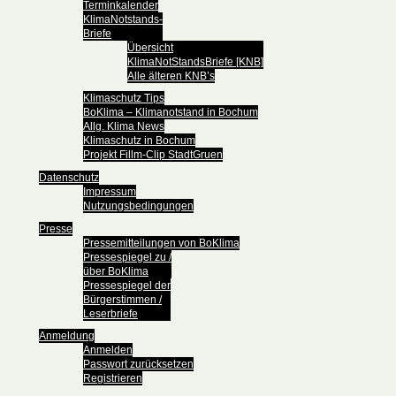
Terminkalender
KlimaNotstands-
Briefe
Übersicht
KlimaNotStandsBriefe [KNB]
Alle älteren KNB’s
Klimaschutz Tips
BoKlima – Klimanotstand in Bochum
Allg. Klima News
Klimaschutz in Bochum
Projekt Fillm-Clip StadtGruen
Datenschutz
Impressum
Nutzungsbedingungen
Presse
Pressemitteilungen von BoKlima
Pressespiegel zu /
über BoKlima
Pressespiegel der
Bürgerstimmen /
Leserbriefe
Anmeldung
Anmelden
Passwort zurücksetzen
Registrieren