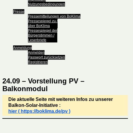
Nutzungsbedingungen
Presse
Pressemitteilungen von BoKlima
Pressespiegel zu /
über BoKlima
Pressespiegel der
Bürgerstimmen /
Leserbriefe
Anmeldung
Anmelden
Passwort zurücksetzen
Registrieren
24.09 – Vorstellung PV –
Balkonmodul
Die aktuelle Seite mit weiteren Infos zu unserer
Balkon-Solar-Initiative :
hier ( https://boklima.de/pv )