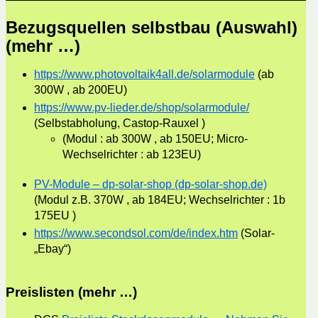
Bezugsquellen selbstbau (Auswahl)
(mehr …)
https://www.photovoltaik4all.de/solarmodule
(ab
300W , ab 200EU)
https://www.pv-lieder.de/shop/solarmodule/
(Selbstabholung, Castop-Rauxel )
(Modul : ab 300W , ab 150EU; Micro-
Wechselrichter : ab 123EU)
PV-Module – dp-solar-shop (dp-solar-shop.de)
(Modul z.B. 370W , ab 184EU; Wechselrichter : 1b
175EU )
https://www.secondsol.com/de/index.htm
(Solar-
„Ebay“)
Preislisten (mehr …)