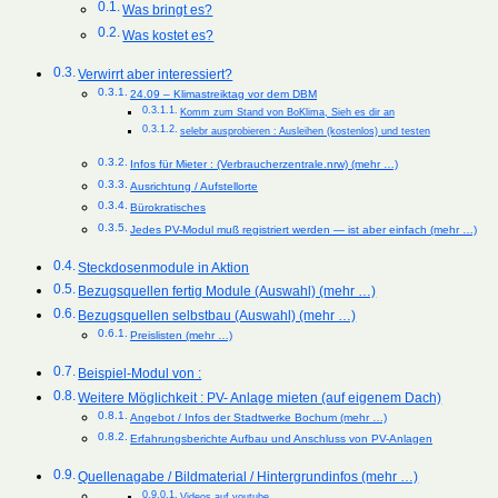
Was bringt es?
Was kostet es?
Verwirrt aber interessiert?
24.09 – Klimastreiktag vor dem DBM
Komm zum Stand von BoKlima, Sieh es dir an
selebr ausprobieren : Ausleihen (kostenlos) und testen
Infos für Mieter : (Verbraucherzentrale.nrw) (mehr …)
Ausrichtung / Aufstellorte
Bürokratisches
Jedes PV-Modul muß registriert werden — ist aber einfach (mehr …)
Steckdosenmodule in Aktion
Bezugsquellen fertig Module (Auswahl) (mehr …)
Bezugsquellen selbstbau (Auswahl) (mehr …)
Preislisten (mehr …)
Beispiel-Modul von :
Weitere Möglichkeit : PV- Anlage mieten (auf eigenem Dach)
Angebot / Infos der Stadtwerke Bochum (mehr …)
Erfahrungsberichte Aufbau und Anschluss von PV-Anlagen
Quellenagabe / Bildmaterial / Hintergrundinfos (mehr …)
Videos auf youtube