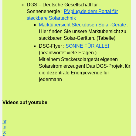
DGS – Deutsche Gesellschaft für
Sonnenenergie :
PVplug.de dem Portal für
steckbare Solartechnik
Marktübersicht Steckdosen Solar-Geräte
,
Hier finden Sie unsere Marktübersicht zu
steckbaren Solar-Geräten. (Tabelle)
DSG-Flyer :
SONNE FÜR ALLE!
(beantwortet viele Fragen )
Mit einem Steckersolargerät eigenen
Solarstrom erzeugen! Das DGS-Projekt für
die dezentrale Energiewende für
jedermann
Videos auf youtube
ht
tp
s: