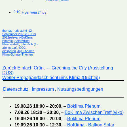
Flyer vom 24.09
Autor
Veröffentlicht
thomas - als admin
12.
am
September 2021
20. Juni
Kategorien
2022
relevant-BoKlima
,
Energie
,
Solarstrom
,
Photovoltaik
,
öffentlich (für
alle lesbar)
,
CO2-
einsparen
,
Allg Themen
,
Klima-Schutz-Themen
Beitragsnavigation
Vorheriger
Zurück
Einfach Grün. — Greening the City (Ausstellung
Beitrag:
DUS)
Nächster
Weiter
Propagandaschlacht ums Klima (Buchtip)
Beitrag:
Datenschutz
,
Impressum
,
Nutzungsbedingungen
19.08.26
18:00
–
20:00
,
–
Boklima Plenum
7.09.26
18:30
–
20:30
,
–
BoKlima ZwischenTreff (viko)
16.09.26
18:00
–
20:00
,
–
Boklima Plenum
19.09.26
10:30
–
12:30
,
–
BoKlima - Balkon Solar