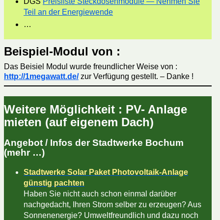
DGS
Preisliste Steckdosenmodule — Nehmen Sie
Teil an der Energiewende
…
Beispiel-Modul von :
Das Beisiel Modul wurde freundlicher Weise von :
http://1megawatt.de/
zur Verfügung gestellt. – Danke !
Weitere Möglichkeit : PV- Anlage
mieten (auf eigenem Dach)
Angebot / Infos der Stadtwerke Bochum
(mehr …)
Stadtwerke Solar Paket Photovoltaik-Anlage
günstig pachten
Haben Sie nicht auch schon einmal darüber
nachgedacht, Ihren Strom selber zu erzeugen? Aus
Sonnenenergie? Umweltfreundlich und dazu noch