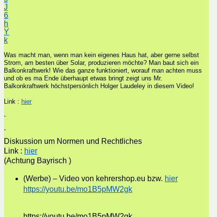
J
6
h
Y
k
Was macht man, wenn man kein eigenes Haus hat, aber gerne selbst
Strom, am besten über Solar, produzieren möchte? Man baut sich ein
Balkonkraftwerk! Wie das ganze funktioniert, worauf man achten muss
und ob es ma Ende überhaupt etwas bringt zeigt uns Mr.
Balkonkraftwerk höchstpersönlich Holger Laudeley in diesem Video!
Link :
hier
.
.
Diskussion um Normen und Rechtliches
Link :
hier
(Achtung Bayrisch )
(Werbe) – Video von kehrershop.eu bzw.
hier
https://youtu.be/mo1B5pMW2gk
https://youtu.be/mo1B5pMW2gk