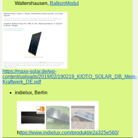
Waltershausen,
BalkonModul
https://maxx-solar.de/wp-
content/uploads/2019/02/190219_KIOTO_SOLAR_DB_Mein-
Kraftwerk_DE.pdf
indielux, Berlin
h
ttps://www.indielux.com/produkt/e2a325e560/