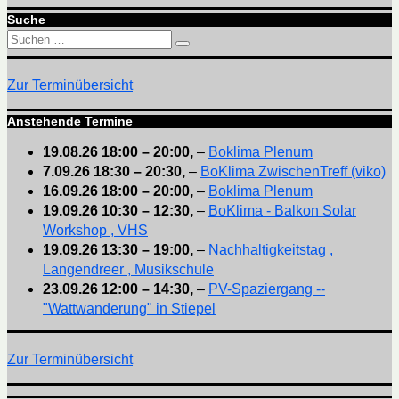
Suche
Suchen
Suchen
nach:
Zur Terminübersicht
Anstehende Termine
19.08.26
18:00
–
20:00
,
–
Boklima Plenum
7.09.26
18:30
–
20:30
,
–
BoKlima ZwischenTreff (viko)
16.09.26
18:00
–
20:00
,
–
Boklima Plenum
19.09.26
10:30
–
12:30
,
–
BoKlima - Balkon Solar
Workshop , VHS
19.09.26
13:30
–
19:00
,
–
Nachhaltigkeitstag ,
Langendreer , Musikschule
23.09.26
12:00
–
14:30
,
–
PV-Spaziergang --
"Wattwanderung" in Stiepel
Zur Terminübersicht