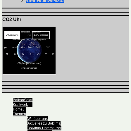
GrünDachKataster
CO2 Uhr
BalkonSolar
Kraftwerk
Home /
Themen
Wir über uns
Aktuelles zu Boklima
BoKlima-Unterstützer