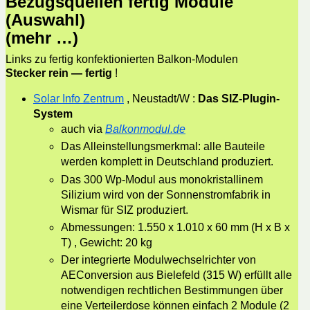
Bezugsquellen fertig Module
(Auswahl)
(mehr …)
Links zu fertig konfektionierten Balkon-Modulen
Stecker rein — fertig
!
Solar Info Zentrum
, Neustadt/W :
Das SIZ-Plugin-
System
auch via
Balkonmodul.de
Das Alleinstellungsmerkmal: alle Bauteile
werden komplett in Deutschland produziert.
Das 300 Wp-Modul aus monokristallinem
Silizium wird von der Sonnenstromfabrik in
Wismar für SIZ produziert.
Abmessungen: 1.550 x 1.010 x 60 mm (H x B x
T) , Gewicht: 20 kg
Der integrierte Modulwechselrichter von
AEConversion aus Bielefeld (315 W) erfüllt alle
notwendigen rechtlichen Bestimmungen über
eine Verteilerdose können einfach 2 Module (2