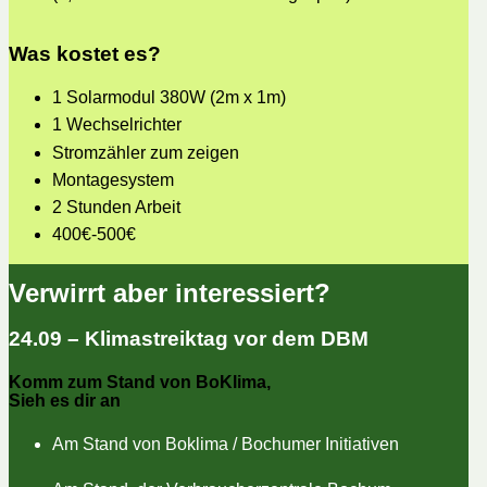
Was kostet es?
1 Solarmodul 380W (2m x 1m)
1 Wechselrichter
Stromzähler zum zeigen
Montagesystem
2 Stunden Arbeit
400€-500€
Verwirrt aber interessiert?
24.09 – Klimastreiktag vor dem DBM
Komm zum Stand von BoKlima,
Sieh es dir an
Am Stand von Boklima / Bochumer Initiativen