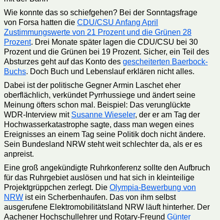
Wie konnte das so schiefgehen? Bei der Sonntagsfrage
von Forsa hatten die
CDU/CSU Anfang April
Zustimmungswerte von 21 Prozent und die Grünen 28
Prozent
. Drei Monate später lagen die CDU/CSU bei 30
Prozent und die Grünen bei 19 Prozent. Sicher, ein Teil des
Absturzes geht auf das Konto des
gescheiterten Baerbock-
Buchs
. Doch Buch und Lebenslauf erklären nicht alles.
Dabei ist der politische Gegner Armin Laschet eher
oberflächlich, verkündet Pyrrhussiege und ändert seine
Meinung öfters schon mal. Beispiel: Das verunglückte
WDR-Interview mit
Susanne Wieseler
, der er am Tag der
Hochwasserkatastrophe sagte, dass man wegen eines
Ereignisses an einem Tag seine Politik doch nicht ändere.
Sein Bundesland NRW steht weit schlechter da, als er es
anpreist.
Eine groß angekündigte Ruhrkonferenz sollte den Aufbruch
für das Ruhrgebiet auslösen und hat sich in kleinteilige
Projektgrüppchen zerlegt. Die
Olympia-Bewerbung von
NRW
ist ein Scherbenhaufen. Das von ihm selbst
ausgerufene Elektromobilitätsland NRW läuft hinterher. Der
Aachener Hochschullehrer und Rotary-Freund
Günter