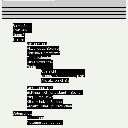
BalkonSolar
Kraftwerk
Home /
Themen
Wir über uns
Aktuelles zu Boklima
BoKlima-Unterstützer
Terminkalender
KlimaNotstands-
Briefe
Übersicht
KlimaNotStandsBriefe [KNB]
Alle älteren KNB’s
Klimaschutz Tips
BoKlima – Klimanotstand in Bochum
Allg. Klima News
Klimaschutz in Bochum
Projekt Fillm-Clip StadtGruen
Datenschutz
Impressum
Nutzungsbedingungen