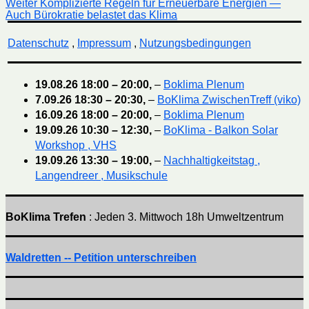
Nächster
Weiter
Komplizierte Regeln für Erneuerbare Energien —
Beitrag:
Auch Bürokratie belastet das Klima
Datenschutz
,
Impressum
,
Nutzungsbedingungen
19.08.26
18:00
–
20:00
,
–
Boklima Plenum
7.09.26
18:30
–
20:30
,
–
BoKlima ZwischenTreff (viko)
16.09.26
18:00
–
20:00
,
–
Boklima Plenum
19.09.26
10:30
–
12:30
,
–
BoKlima - Balkon Solar
Workshop , VHS
19.09.26
13:30
–
19:00
,
–
Nachhaltigkeitstag ,
Langendreer , Musikschule
BoKlima Trefen
: Jeden 3. Mittwoch 18h Umweltzentrum
Waldretten -- Petition unterschreiben