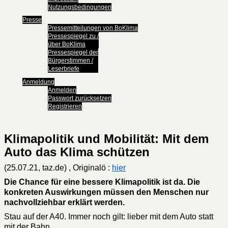
Nutzungsbedingungen
Presse
Pressemitteilungen von BoKlima
Pressespiegel zu /
über BoKlima
Pressespiegel der
Bürgerstimmen /
Leserbriefe
Anmeldung
Anmelden
Passwort zurücksetzen
Registrieren
Klimapolitik und Mobilität: Mit dem
Auto das Klima schützen
(25.07.21, taz.de) , Originalö :
hier
Die Chance für eine bessere Klimapolitik ist da. Die
konkreten Auswirkungen müssen den Menschen nur
nachvollziehbar erklärt werden.
Stau auf der A40. Immer noch gilt: lieber mit dem Auto statt
mit der Bahn