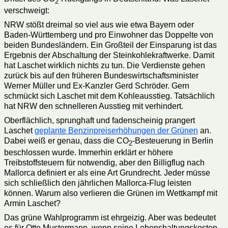
2
verschweigt:
NRW stößt dreimal so viel aus wie etwa Bayern oder
Baden-Württemberg und pro Einwohner das Doppelte von
beiden Bundesländern. Ein Großteil der Einsparung ist das
Ergebnis der Abschaltung der Steinkohlekraftwerke. Damit
hat Laschet wirklich nichts zu tun. Die Verdienste gehen
zurück bis auf den früheren Bundeswirtschaftsminister
Werner Müller und Ex-Kanzler Gerd Schröder. Gern
schmückt sich Laschet mit dem Kohleausstieg. Tatsächlich
hat NRW den schnelleren Ausstieg mit verhindert.
Oberflächlich, sprunghaft und fadenscheinig prangert
Laschet
geplante Benzinpreiserhöhungen der Grünen
an.
Dabei weiß er genau, dass die CO
-Besteuerung in Berlin
2
beschlossen wurde. Immerhin erklärt er höhere
Treibstoffsteuern für notwendig, aber den Billigflug nach
Mallorca definiert er als eine Art Grundrecht. Jeder müsse
sich schließlich den jährlichen Mallorca-Flug leisten
können. Warum also verlieren die Grünen im Wettkampf mit
Armin Laschet?
Das grüne Wahlprogramm ist ehrgeizig. Aber was bedeutet
es für Otto Mustermann, wenn seine Lebenshaltungskosten