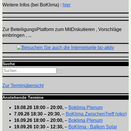
Weitere Infos (bei BoKlima) :
hier
Zur BeteiligungsPlatform zum MitDiskutieren , Vorschläge
einbringen , ...
Suche
Suchen
Suchen
nach:
Zur Terminübersicht
Anstehende Termine
19.08.26
18:00
–
20:00
,
–
Boklima Plenum
7.09.26
18:30
–
20:30
,
–
BoKlima ZwischenTreff (viko)
16.09.26
18:00
–
20:00
,
–
Boklima Plenum
19.09.26
10:30
–
12:30
,
–
BoKlima - Balkon Solar