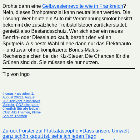
Drohte dann eine
Gelbwestenrevolte wie in Frankreich
?
Nein, dieses Drohpotenzial kann neutralisiert werden. Die
Lösung: Wer heute ein Auto mit Verbrennungsmotor besitzt,
bekommt die zusätzliche Treibstoffsteuer zurückerstattet,
genießt also Bestandsschutz. Wer sich aber ein neues
Benzin- oder Dieselauto kauft, bezahlt den vollen
Spritpreis. Als beste Wahl bliebe dann nur das Elektroauto
– und zwar ohne komplizierte Bonus-Malus-
Rechenspielchen bei der Kfz-Steuer. Die Chancen für die
Grünen sind da. Sie müssen sie nur nutzen.
Tip von Ingo
Autor
Veröffentlicht
thomas - als admin
1.
am
August 2021
1. August
Kategorien
2021
relevant-KlimaNews
,
Verkehr
,
CO2-einsparen
,
öffentlich (für alle lesbar)
,
CO2
,
Allg Themen
,
Klima-
Schutz-Themen
Beitragsnavigation
Vorheriger
Zurück
Förster zur Flutkatastrophe »Dass unsere Umwelt
Beitrag:
ganz schön kaputt ist, sehe ich jeden Tag«