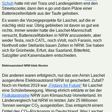
Schuh
hatte mit viel Trara und Landesgeldern erst den
Streetscooter, dann den e.go und dann Pläne einer
Batteriezellenfabrik aus der Taufe gehoben.
Es waren die Vorzeigeprojekte für Laschet, auf die er
mächtig stolz war. Übrig geblieben ist davon so gut wie
nichts. Immer wieder hatte die Laschet-Mannschaft
versucht, Batteriezellfabriken in NRW anzusiedeln, aber
weder Tesla, noch CATL, noch sVolt, noch Farasis, noch
Northvolt oder Stellantis bauen Zellen in NRW. Sie haben
sich für Grünheide, Erfurt, das Saarland, Bitterfeld,
Salzgitter und Kaiserslautern entschieden.
Elektroautoland NRW blieb Illusion
Die anderen waren erfolgreich, nur das von Armin Laschet
ausgerufene Elektroautoland NRW ist gescheitert. Zufall?
Noch im Herbst 2019 war
„Fridays for Future“
für Laschet
eine Schülerbewegung. Wenig ehrlich erklärte er bei der
Flutkatastrophe
NRW zum Klimaschutz-Vorreiterland. Im
Ländervergleich hat NRW im letzten Jahr 25 Millionen
Tonnen weniger CO
ausgestoßen. Das entspricht einem
2
Drittel des CO
-Rückgangs in Deutschland. Was Laschet