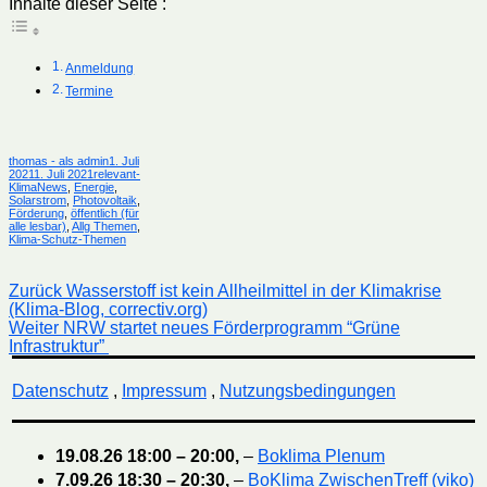
Inhalte dieser Seite :
Anmeldung
Termine
Autor
Veröffentlicht
thomas - als admin
1. Juli
Kategorien
am
2021
1. Juli 2021
relevant-
KlimaNews
,
Energie
,
Solarstrom
,
Photovoltaik
,
Förderung
,
öffentlich (für
alle lesbar)
,
Allg Themen
,
Klima-Schutz-Themen
Beitragsnavigation
Vorheriger
Zurück
Wasserstoff ist kein Allheilmittel in der Klimakrise
Beitrag:
(Klima-Blog, correctiv.org)
Nächster
Weiter
NRW startet neues Förderprogramm “Grüne
Beitrag:
Infrastruktur” ­
Datenschutz
,
Impressum
,
Nutzungsbedingungen
19.08.26
18:00
–
20:00
,
–
Boklima Plenum
7.09.26
18:30
–
20:30
,
–
BoKlima ZwischenTreff (viko)