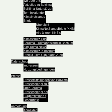
Wir über uns
Aktuelles zu Boklima
BoKlima-Unterstützer
Terminkalender
KlimaNotstands-
Briefe
Übersicht
KlimaNotStandsBriefe [KNB]
Alle älteren KNB’s
Klimaschutz Tips
BoKlima – Klimanotstand in Bochum
Allg. Klima News
Klimaschutz in Bochum
Projekt Fillm-Clip StadtGruen
Datenschutz
Impressum
Nutzungsbedingungen
Presse
Pressemitteilungen von BoKlima
Pressespiegel zu /
über BoKlima
Pressespiegel der
Bürgerstimmen /
Leserbriefe
Anmeldung
Anmelden