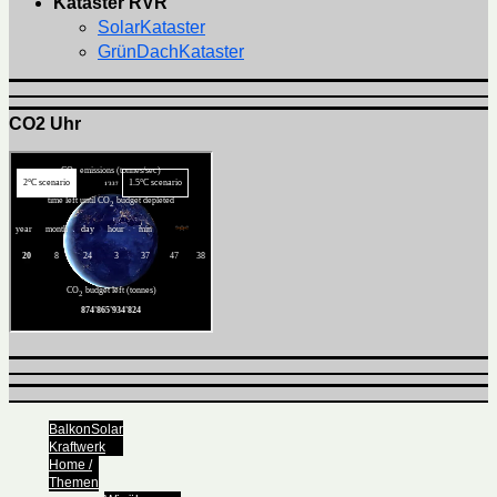
Kataster RVR
SolarKataster
GrünDachKataster
CO2 Uhr
BalkonSolar
Kraftwerk
Home /
Themen