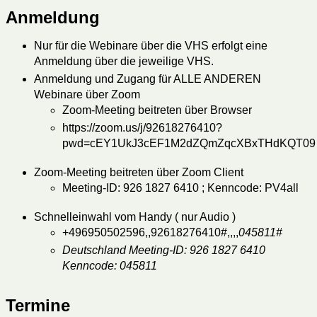
Anmeldung
Nur für die Webinare über die VHS erfolgt eine
Anmeldung über die jeweilige VHS.
Anmeldung und Zugang für ALLE ANDEREN
Webinare über Zoom
Zoom-Meeting beitreten über Browser
https://zoom.us/j/92618276410?
pwd=cEY1UkJ3cEF1M2dZQmZqcXBxTHdKQT09
Zoom-Meeting beitreten über Zoom Client
Meeting-ID: 926 1827 6410 ; Kenncode: PV4all
Schnelleinwahl vom Handy ( nur Audio )
+496950502596,,92618276410#,,,,
045811#
Deutschland Meeting-ID: 926 1827 6410
Kenncode: 045811
Termine