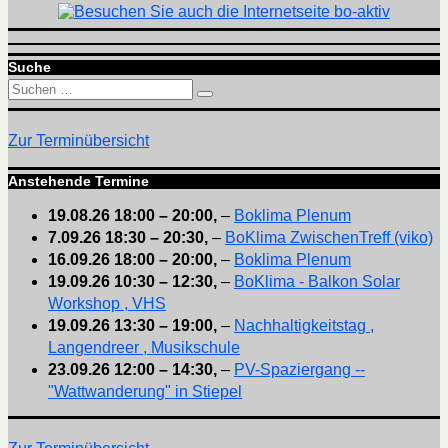
Suche
Suchen
Suchen
nach:
Zur Terminübersicht
Anstehende Termine
19.08.26
18:00
–
20:00
,
–
Boklima Plenum
7.09.26
18:30
–
20:30
,
–
BoKlima ZwischenTreff (viko)
16.09.26
18:00
–
20:00
,
–
Boklima Plenum
19.09.26
10:30
–
12:30
,
–
BoKlima - Balkon Solar
Workshop , VHS
19.09.26
13:30
–
19:00
,
–
Nachhaltigkeitstag ,
Langendreer , Musikschule
23.09.26
12:00
–
14:30
,
–
PV-Spaziergang --
"Wattwanderung" in Stiepel