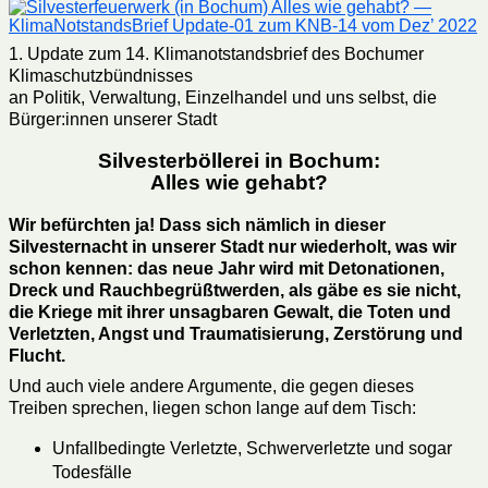
1. Update zum 14. Klimanotstandsbrief des Bochumer
Klimaschutzbündnisses
an Politik, Verwaltung, Einzelhandel und uns selbst, die
Bürger:innen unserer Stadt
Silvesterböllerei in Bochum:
Alles wie gehabt?
Wir
befürchten
ja! D
ass sich
nämlich
in d
ies
er
Silvesternacht in
unserer Stadt
nur wiederholt, was wir
schon kennen: das neue Jahr
wird
mit Detonationen,
Dreck und Rauch
begrüßt
werden,
als gäbe es sie nicht,
die Kriege
mit ihrer unsagbaren Gewalt
, die Toten und
Verletzten, Angst und Traumatisierung, Zerstörung und
Flucht.
Und auch viele andere Argumente, die gegen dieses
Treiben sprechen, liegen schon lange auf dem Tisch:
Unfallbedingte Verletzte, Schwerverletzte und sogar
Todesfälle