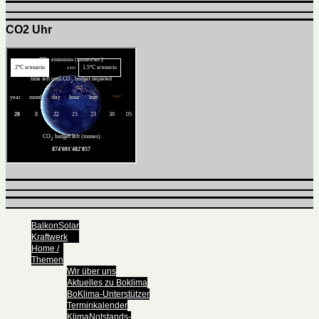
CO2 Uhr
BalkonSolar
Kraftwerk
Home /
Themen
Wir über uns
Aktuelles zu Boklima
BoKlima-Unterstützer
Terminkalender
KlimaNotstands-