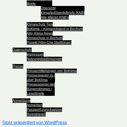
Briefe
Übersicht
KlimaNotStandsBriefe [KNB]
Alle älteren KNB’s
Klimaschutz Tips
BoKlima – Klimanotstand in Bochum
Allg. Klima News
Klimaschutz in Bochum
Projekt Fillm-Clip StadtGruen
Datenschutz
Impressum
Nutzungsbedingungen
Presse
Pressemitteilungen von BoKlima
Pressespiegel zu /
über BoKlima
Pressespiegel der
Bürgerstimmen /
Leserbriefe
Anmeldung
Anmelden
Passwort zurücksetzen
Registrieren
Stolz präsentiert von WordPress