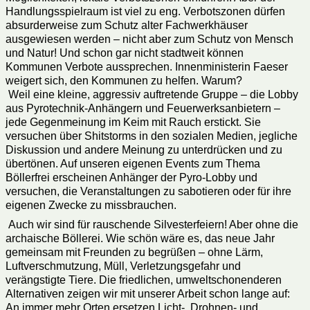
Handlungsspielraum ist viel zu eng. Verbotszonen dürfen
absurderweise zum Schutz alter Fachwerkhäuser
ausgewiesen werden – nicht aber zum Schutz von Mensch
und Natur! Und schon gar nicht stadtweit können
Kommunen Verbote aussprechen. Innenministerin Faeser
weigert sich, den Kommunen zu helfen. Warum?
Weil eine kleine, aggressiv auftretende Gruppe – die Lobby
aus Pyrotechnik-Anhängern und Feuerwerksanbietern –
jede Gegenmeinung im Keim mit Rauch erstickt. Sie
versuchen über Shitstorms in den sozialen Medien, jegliche
Diskussion und andere Meinung zu unterdrücken und zu
übertönen. Auf unseren eigenen Events zum Thema
Böllerfrei erscheinen Anhänger der Pyro-Lobby und
versuchen, die Veranstaltungen zu sabotieren oder für ihre
eigenen Zwecke zu missbrauchen.
Auch wir sind für rauschende Silvesterfeiern! Aber ohne die
archaische Böllerei. Wie schön wäre es, das neue Jahr
gemeinsam mit Freunden zu begrüßen – ohne Lärm,
Luftverschmutzung, Müll, Verletzungsgefahr und
verängstigte Tiere. Die friedlichen, umweltschonenderen
Alternativen zeigen wir mit unserer Arbeit schon lange auf:
An immer mehr Orten ersetzen Licht-, Drohnen- und