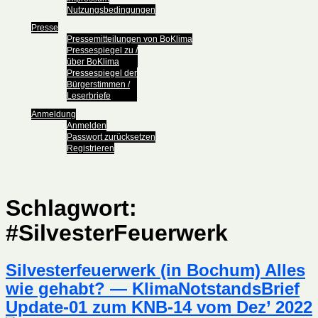
Nutzungsbedingungen
Presse
Pressemitteilungen von BoKlima
Pressespiegel zu /
über BoKlima
Pressespiegel der
Bürgerstimmen /
Leserbriefe
Anmeldung
Anmelden
Passwort zurücksetzen
Registrieren
Schlagwort:
#SilvesterFeuerwerk
Silvesterfeuerwerk (in Bochum) Alles
wie gehabt? — KlimaNotstandsBrief
Update-01 zum KNB-14 vom Dez’ 2022