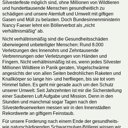
Silvesterfeste möglich sind, ohne Millionen von Wildtieren
und hunderttausende Menschen gesundheitlich zu
schädigen und unsere Atemluft und Umwelt mit giftigen
Gasen und Müll zu belasten. Doch Bundesinnenministerin
Nancy Faeser lehnt ein Böllerverbot als „nicht
verhältnismäßig“ ab.
Nicht verhältnismäßig sind die Gesundheitsschäden
überwiegend unbeteiligter Menschen: Rund 8.000
Verletzungen des Innenohrs und Zehntausende
Verbrennungen oder Verletzungen von Händen und
Fingern. Nicht verhältnismäßig ist es, wenn jedes Silvester
Millionen Wildtiere in Panik geraten, Vogelschwärme
angesichts der von allen Seiten bedrohlichen Raketen und
Knallkörper so lange hin- und herfliegen, bis sie tot vom
Himmel fallen. Es geht mir gerade auch um den Schutz
unserer Umwelt. Seit Jahrzehnten ist mir die Sicherstellung
einer Sauberen Luft Aufgabe und Mission. Denn in den
Stunden und manchmal sogar Tagen nach den
Silvesterfeuerwerken messen wir in den Innenstädten
Rekordwerte an giftigem Feinstaub.
Für unsere Forderung nach einem Ende der gesundheits-
wie naturschädigenden Schwarzpulver-Böllerei wissen wir