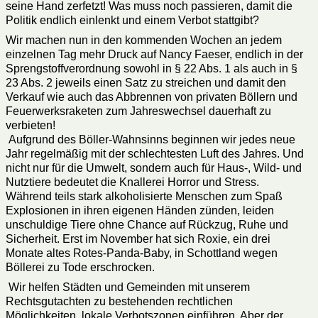
seine Hand zerfetzt! Was muss noch passieren, damit die
Politik endlich einlenkt und einem Verbot stattgibt?
Wir machen nun in den kommenden Wochen an jedem
einzelnen Tag mehr Druck auf Nancy Faeser, endlich in der
Sprengstoffverordnung sowohl in § 22 Abs. 1 als auch in §
23 Abs. 2 jeweils einen Satz zu streichen und damit den
Verkauf wie auch das Abbrennen von privaten Böllern und
Feuerwerksraketen zum Jahreswechsel dauerhaft zu
verbieten!
Aufgrund des Böller-Wahnsinns beginnen wir jedes neue
Jahr regelmäßig mit der schlechtesten Luft des Jahres. Und
nicht nur für die Umwelt, sondern auch für Haus-, Wild- und
Nutztiere bedeutet die Knallerei Horror und Stress.
Während teils stark alkoholisierte Menschen zum Spaß
Explosionen in ihren eigenen Händen zünden, leiden
unschuldige Tiere ohne Chance auf Rückzug, Ruhe und
Sicherheit. Erst im November hat sich Roxie, ein drei
Monate altes Rotes-Panda-Baby, in Schottland wegen
Böllerei zu Tode erschrocken.
Wir helfen Städten und Gemeinden mit unserem
Rechtsgutachten zu bestehenden rechtlichen
Möglichkeiten, lokale Verbotszonen einführen. Aber der