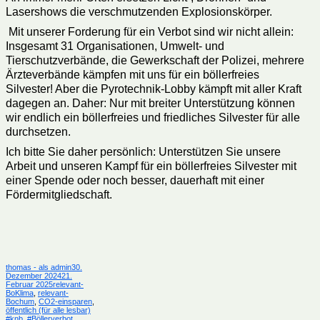
Lasershows die verschmutzenden Explosionskörper.
Mit unserer Forderung für ein Verbot sind wir nicht allein:
Insgesamt 31 Organisationen, Umwelt- und
Tierschutzverbände, die Gewerkschaft der Polizei, mehrere
Ärzteverbände kämpfen mit uns für ein böllerfreies
Silvester! Aber die Pyrotechnik-Lobby kämpft mit aller Kraft
dagegen an. Daher: Nur mit breiter Unterstützung können
wir endlich ein böllerfreies und friedliches Silvester für alle
durchsetzen.
Ich bitte Sie daher persönlich: Unterstützen Sie unsere
Arbeit und unseren Kampf für ein böllerfreies Silvester mit
einer Spende oder noch besser, dauerhaft mit einer
Fördermitgliedschaft.
Autor
Veröffentlicht
thomas - als admin
30.
am
Dezember 2024
21.
Kategorien
Februar 2025
relevant-
BoKlima
,
relevant-
Bochum
,
CO2-einsparen
,
Schlagwörter
öffentlich (für alle lesbar)
#knb
,
#Böllerverbot
,