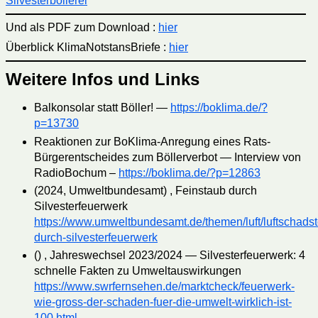
Silvesterböllerei
Und als PDF zum Download :
hier
Überblick KlimaNotstansBriefe :
hier
Weitere Infos und Links
Balkonsolar statt Böller! —
https://boklima.de/?
p=13730
Reaktionen zur BoKlima-Anregung eines Rats-
Bürgerentscheides zum Böllerverbot — Interview von
RadioBochum –
https://boklima.de/?p=12863
(2024, Umweltbundesamt) , Feinstaub durch
Silvesterfeuerwerk
https://www.umweltbundesamt.de/themen/luft/luftschadsto
durch-silvesterfeuerwerk
() , Jahreswechsel 2023/2024 — Silvesterfeuerwerk: 4
schnelle Fakten zu Umweltauswirkungen
https://www.swrfernsehen.de/marktcheck/feuerwerk-
wie-gross-der-schaden-fuer-die-umwelt-wirklich-ist-
100.html