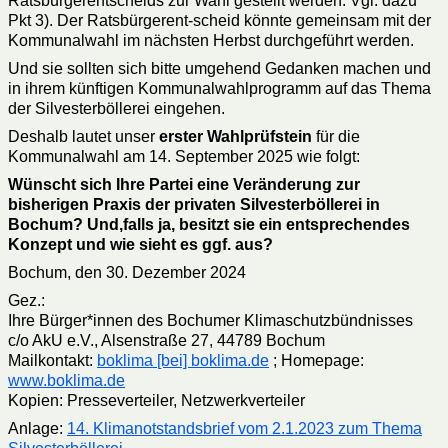
Ratsbürgerentscheids zur Wahl gestellt werden. Vgl. dazu
Pkt 3). Der Ratsbürgerent-scheid könnte gemeinsam mit der
Kommunalwahl im nächsten Herbst durchgeführt werden.
Und sie sollten sich bitte umgehend Gedanken machen und
in ihrem künftigen Kommunalwahlprogramm auf das Thema
der Silvesterböllerei eingehen.
Deshalb lautet unser
erster Wahlprüfstein
für die
Kommunalwahl am 14. September 2025 wie folgt:
Wünscht sich Ihre Partei eine Veränderung zur
bisherigen Praxis der privaten Silvesterböllerei in
Bochum?
Und,
falls
ja, besitzt sie ein
entsprechendes
Konzept
und wie sieht es ggf. aus
?
Bochum, den 30. Dezember 2024
Gez.:
Ihre Bürger*innen des Bochumer Klimaschutzbündnisses
c/o AkU e.V., Alsenstraße 27, 44789 Bochum
Mailkontakt:
boklima [bei] boklima.de
; Homepage:
www.boklima.de
Kopien: Presseverteiler, Netzwerkverteiler
Anlage:
14. Klimanotstandsbrief vom 2.1.2023 zum Thema