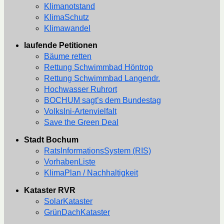
Klimanotstand
KlimaSchutz
Klimawandel
laufende Petitionen
Bäume retten
Rettung Schwimmbad Höntrop
Rettung Schwimmbad Langendr.
Hochwasser Ruhrort
BOCHUM sagt’s dem Bundestag
VolksIni-Artenvielfalt
Save the Green Deal
Stadt Bochum
RatsInformationsSystem (RIS)
VorhabenListe
KlimaPlan / Nachhaltigkeit
Kataster RVR
SolarKataster
GrünDachKataster