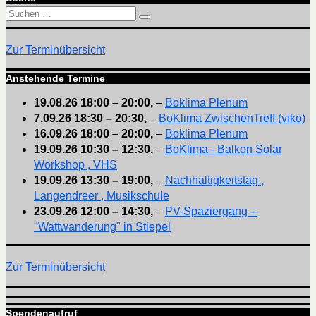
Suchen
Suchen
nach:
Zur Terminübersicht
Anstehende Termine
19.08.26
18:00
–
20:00
,
–
Boklima Plenum
7.09.26
18:30
–
20:30
,
–
BoKlima ZwischenTreff (viko)
16.09.26
18:00
–
20:00
,
–
Boklima Plenum
19.09.26
10:30
–
12:30
,
–
BoKlima - Balkon Solar
Workshop , VHS
19.09.26
13:30
–
19:00
,
–
Nachhaltigkeitstag ,
Langendreer , Musikschule
23.09.26
12:00
–
14:30
,
–
PV-Spaziergang --
"Wattwanderung" in Stiepel
Zur Terminübersicht
Spendenaufruf