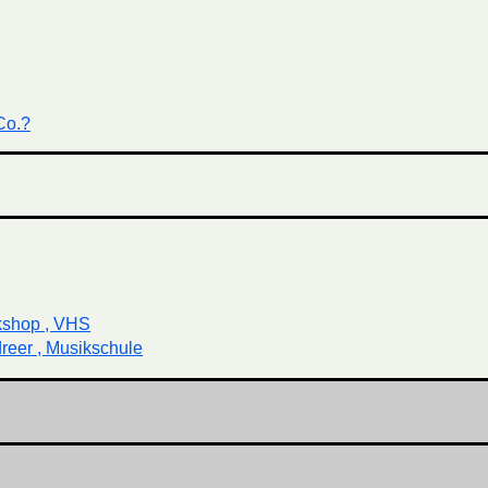
Co.?
kshop , VHS
reer , Musikschule