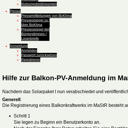
Nutzungsbedingungen
Presse
Pressemitteilungen von BoKlima
Pressespiegel zu /
über BoKlima
Pressespiegel der
Bürgerstimmen /
Leserbriefe
Anmeldung
Anmelden
Passwort zurücksetzen
Registrieren
Hilfe zur Balkon-PV-Anmeldung im Ma
Nachdem das Solarpaket I nun verabschiedet und veröffentlic
Generell
:
Die Registrierung eines Balkonkraftwerks im MaStR besteht au
Schritt 1
Sie legen zu Beginn ein Benutzerkonto an.