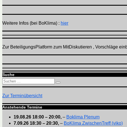
Weitere Infos (bei BoKlima) :
hier
Zur BeteiligungsPlatform zum MitDiskutieren , Vorschläge einbr
Suche
Suchen
Suchen
nach:
Zur Terminübersicht
Anstehende Termine
19.08.26
18:00
–
20:00
,
–
Boklima Plenum
7.09.26
18:30
–
20:30
,
–
BoKlima ZwischenTreff (viko)