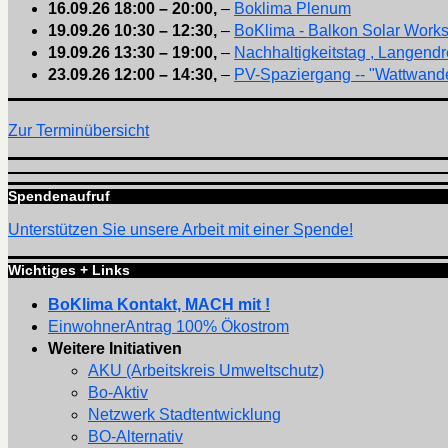
16.09.26
18:00
–
20:00
,
–
Boklima Plenum
19.09.26
10:30
–
12:30
,
–
BoKlima - Balkon Solar Work
19.09.26
13:30
–
19:00
,
–
Nachhaltigkeitstag , Langendr
23.09.26
12:00
–
14:30
,
–
PV-Spaziergang -- "Wattwande
Zur Terminübersicht
Spendenaufruf
Unterstützen Sie unsere Arbeit mit einer Spende!
Wichtiges + Links
BoKlima Kontakt, MACH mit !
EinwohnerAntrag 100% Ökostrom
Weitere Initiativen
AKU (Arbeitskreis Umweltschutz)
Bo-Aktiv
Netzwerk Stadtentwicklung
BO-Alternativ