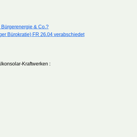
r Bürgerenergie & Co.?
ger Bürokratie) FR 26.04 verabschiedet
lkonsolar-Kraftwerken :