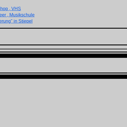
shop , VHS
eer , Musikschule
rung" in Stiepel