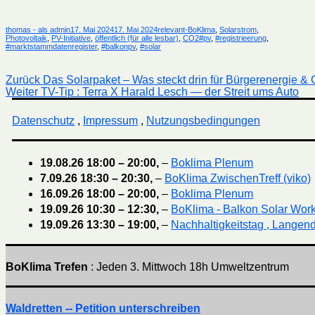
Autor
Veröffentlicht
Kategorien
thomas - als admin
17. Mai 2024
17. Mai 2024
relevant-BoKlima
,
Solarstrom
,
am
Schlagwörter
Photovoltaik
,
PV-Initiative
,
öffentlich (für alle lesbar)
,
CO2
#pv
,
#registrieerung
,
#marktstammdatenregister
,
#balkonpv
,
#solar
Beitragsnavigation
Vorheriger
Zurück
Das Solarpaket – Was steckt drin für Bürgerenergie & 
Nächster
Beitrag:
Weiter
TV-Tip : Terra X Harald Lesch — der Streit ums Auto
Beitrag:
Datenschutz
,
Impressum
,
Nutzungsbedingungen
19.08.26
18:00
–
20:00
,
–
Boklima Plenum
7.09.26
18:30
–
20:30
,
–
BoKlima ZwischenTreff (viko)
16.09.26
18:00
–
20:00
,
–
Boklima Plenum
19.09.26
10:30
–
12:30
,
–
BoKlima - Balkon Solar Wor
19.09.26
13:30
–
19:00
,
–
Nachhaltigkeitstag , Langend
BoKlima Trefen
: Jeden 3. Mittwoch 18h Umweltzentrum
Waldretten -- Petition unterschreiben