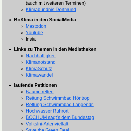
(auch mit weiteren Terminen)
Klimabündnis Dortmund
BoKlima in den SocialMedia
Mastodon
Youtube
Insta
Links zu Themen in den Mediatheken
Nachhaltigkeit
Klimanotstand
KlimaSchutz
Klimawandel
laufende Petitionen
Bäume retten
Rettung Schwimmbad Höntrop
Rettung Schwimmbad Langendr.
Hochwasser Ruhrort
BOCHUM sagt’s dem Bundestag
VolksIni-Artenvielfalt
Save the Green Deal