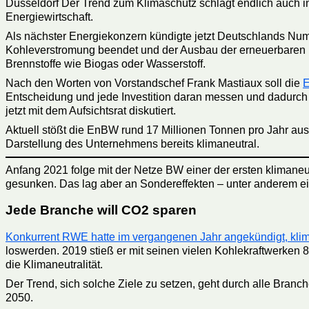
Düsseldorf Der Trend zum Klimaschutz schlägt endlich auch in
Energiewirtschaft.
Als nächster Energiekonzern kündigte jetzt Deutschlands Nu
Kohleverstromung beendet und der Ausbau der erneuerbaren En
Brennstoffe wie Biogas oder Wasserstoff.
Nach den Worten von Vorstandschef Frank Mastiaux soll die
E
Entscheidung und jede Investition daran messen und dadurch
jetzt mit dem Aufsichtsrat diskutiert.
Aktuell stößt die EnBW rund 17 Millionen Tonnen pro Jahr aus.
Darstellung des Unternehmens bereits klimaneutral.
Anfang 2021 folge mit der Netze BW einer der ersten klimaneut
gesunken. Das lag aber an Sondereffekten – unter anderem e
Jede Branche will CO2 sparen
Konkurrent RWE hatte im vergangenen Jahr angekündigt, kli
loswerden. 2019 stieß er mit seinen vielen Kohlekraftwerken 8
die Klimaneutralität.
Der Trend, sich solche Ziele zu setzen, geht durch alle Branc
2050.