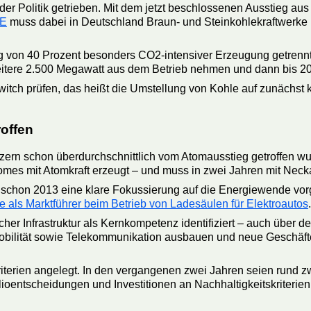
r Politik getrieben. Mit dem jetzt beschlossenen Ausstieg aus 
E
muss dabei in Deutschland Braun- und Steinkohlekraftwerke
ig von 40 Prozent besonders CO2-intensiver Erzeugung getrennt
itere 2.500 Megawatt aus dem Betrieb nehmen und dann bis 203
witch prüfen, das heißt die Umstellung von Kohle auf zunächst 
offen
zern schon überdurchschnittlich vom Atomausstieg getroffen wu
omes mit Atomkraft erzeugt – und muss in zwei Jahren mit Nec
chon 2013 eine klare Fokussierung auf die Energiewende vorg
se als Marktführer beim Betrieb von Ladesäulen für Elektroautos
.
cher Infrastruktur als Kernkompetenz identifiziert – auch über
obilität sowie Telekommunikation ausbauen und neue Geschäfte 
iterien angelegt. In den vergangenen zwei Jahren seien rund zw
ioentscheidungen und Investitionen an Nachhaltigkeitskriterien 