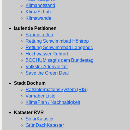
Klimanotstand
KlimaSchutz
Klimawandel
laufende Petitionen
Bäume retten
Rettung Schwimmbad Höntrop
Rettung Schwimmbad Langendr.
Hochwasser Ruhrort
BOCHUM sagt’s dem Bundestag
VolksIni-Artenvielfalt
Save the Green Deal
Stadt Bochum
RatsInformationsSystem (RIS)
VorhabenListe
KlimaPlan / Nachhaltigkeit
Kataster RVR
SolarKataster
GrünDachKataster