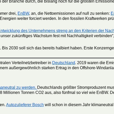
 der Branche durch, die bislang noch für die größten Emissione
mmer drei,
EnBW
, an, die Nettoemissionen auf null zu senken:
E
ergien weiter forciert werden. In den fossilen Kraftwerken p
ntwicklung des Unternehmens streng an den Kriterien der Nach
 unser zukünftiges Wachstum fest mit Nachhaltigkeit verbinden
 Bis 2030 soll sich das bereits halbiert haben. Erste Konzerng
ralen Verteilnetzbetreiber in
Deutschland
. 2019 waren die Emi
inem außergewöhnlich starken Ertrag in den Offshore-Windanla
maneutral zu werden.
Deutschlands größter Stromproduzent mu
8 Millionen Tonnen CO2 aus, also fünfmal so viel wie EnBW. Der 
hen.
Autozulieferer Bosch
will schon in diesem Jahr klimaneutral