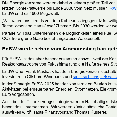
Die Energiekonzerne werden dabei zu einem großen Teil von de
letzten Kohlekraftwerke bis Ende 2038 vom Netz müssen.
RW
EnBW sind es 4600 Megawatt.
„Wir haben uns bereits vor dem Kohleausstiegsgesetz freiwill
Technikvorstand Hans-Josef Zimmer: „Bis 2030 werden wir we
Parallel will das Unternehmen die Möglichkeiten eines Fuel S
CO2-freie grüne Gase beziehungsweise Wasserstoff.
EnBW wurde schon vom Atomausstieg hart getr
Für EnBW ist das aber besonders anspruchsvoll, weil der Kon
Reaktorkatastrophe von Fukushima rund die Hälfte seines Str
EnBW-Chef Frank Mastiaux hat dem Energiekonzern deshalb s
Investoren in Offshore-Windparks und
sieht sich beispielswei
In der Strategie EnBW 2025 hat der Konzern den Betrieb kritis
Aktivitäten bei erneuerbaren Energien, Stromnetzen, Elektrom
Euro vorgesehen.
Auch bei der Finanzierungsstrategie werden Nachhaltigkeitskr
betont das Unternehmen. „Wir werden künftig sämtliche Portfol
auswirken wird“, sagte Finanzvorstand Thomas Kusterer.