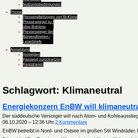
Nutzungsbedingungen
Presse
Pressemitteilungen von BoKlima
Pressespiegel zu /
über BoKlima
Pressespiegel der
Bürgerstimmen /
Leserbriefe
Anmeldung
Anmelden
Passwort zurücksetzen
Registrieren
Schlagwort:
Klimaneutral
Energiekonzern EnBW will klimaneutr
Der süddeutsche Versorger will nach Atom- und Kohleausstieg 
06.10.2020 – 12:36 Uhr
2 Kommentare
EnBW betreibt in Nord- und Ostsee im großen Stil Windräder. 