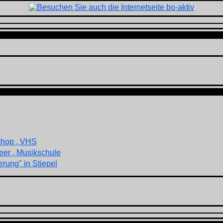
shop , VHS
eer , Musikschule
rung" in Stiepel