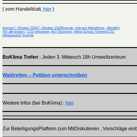
( vom Handelblatt,
hier
)
Autor
Veröffentlicht
Kategorien
thomas
7. Oktober 2020
7. Oktober 2020
Energie
,
relevant-KlimaNews
,
öffentlich
am
Schlagwörter
(für alle lesbar)
,
CO2-einsparen
,
AG-Ökostrom
,
Klima-Schutz-Themen
CO2
,
Klimaneutral
,
Energie
BoKlima Trefen
: Jeden 3. Mittwoch 18h Umweltzentrum
Waldretten -- Petition unterschreiben
Weitere Infos (bei BoKlima) :
hier
Zur BeteiligungsPlatform zum MitDiskutieren , Vorschläge einbr