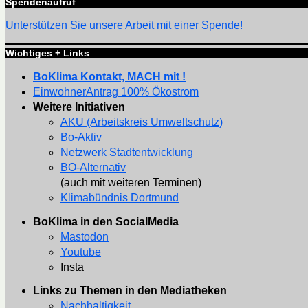
Spendenaufruf
Unterstützen Sie unsere Arbeit mit einer Spende!
Wichtiges + Links
BoKlima Kontakt, MACH mit !
EinwohnerAntrag 100% Ökostrom
Weitere Initiativen
AKU (Arbeitskreis Umweltschutz)
Bo-Aktiv
Netzwerk Stadtentwicklung
BO-Alternativ
(auch mit weiteren Terminen)
Klimabündnis Dortmund
BoKlima in den SocialMedia
Mastodon
Youtube
Insta
Links zu Themen in den Mediatheken
Nachhaltigkeit