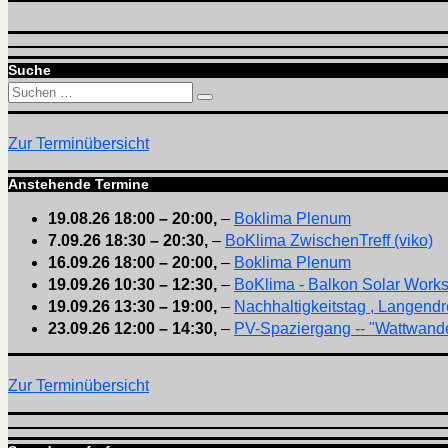
Suche
Suchen
Suchen
nach:
Zur Terminübersicht
Anstehende Termine
19.08.26
18:00
–
20:00
,
–
Boklima Plenum
7.09.26
18:30
–
20:30
,
–
BoKlima ZwischenTreff (viko)
16.09.26
18:00
–
20:00
,
–
Boklima Plenum
19.09.26
10:30
–
12:30
,
–
BoKlima - Balkon Solar Work
19.09.26
13:30
–
19:00
,
–
Nachhaltigkeitstag , Langendr
23.09.26
12:00
–
14:30
,
–
PV-Spaziergang -- "Wattwande
Zur Terminübersicht