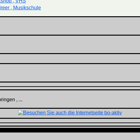
kshop , VHS
reer , Musikschule
ingen , ...