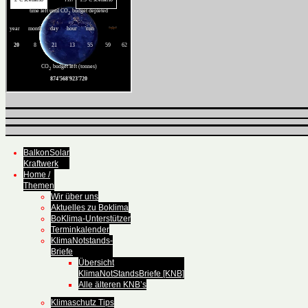
BalkonSolar
Kraftwerk
Home /
Themen
Wir über uns
Aktuelles zu Boklima
BoKlima-Unterstützer
Terminkalender
KlimaNotstands-
Briefe
Übersicht
KlimaNotStandsBriefe [KNB]
Alle älteren KNB’s
Klimaschutz Tips