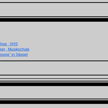
shop , VHS
eer , Musikschule
rung" in Stiepel