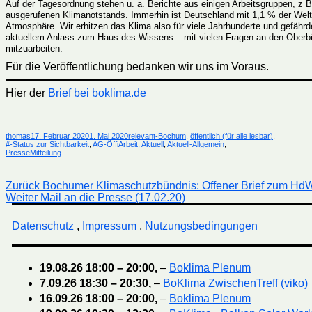
Auf der Tagesordnung stehen u. a. Berichte aus einigen Arbeitsgruppen, 
ausgerufenen Klimanotstands. Immerhin ist Deutschland mit 1,1 % der Weltb
Atmosphäre. Wir erhitzen das Klima also für viele Jahrhunderte und gefährd
aktuellem Anlass zum Haus des Wissens – mit vielen Fragen an den Oberbürg
mitzuarbeiten.
Für die Veröffentlichung bedanken wir uns im Voraus.
Hier der
Brief bei boklima.de
Autor
Veröffentlicht
Kategorien
thomas
17. Februar 2020
1. Mai 2020
relevant-Bochum
,
öffentlich (für alle lesbar)
,
am
#-Status zur Sichtbarkeit
,
AG-ÖffiArbeit
,
Aktuell
,
Aktuell-Allgemein
,
PresseMitteilung
Beitragsnavigation
Vorheriger
Zurück
Bochumer Klimaschutzbündnis: Offener Brief zum HdW
Nächster
Beitrag:
Weiter
Mail an die Presse (17.02.20)
Beitrag:
Datenschutz
,
Impressum
,
Nutzungsbedingungen
19.08.26
18:00
–
20:00
,
–
Boklima Plenum
7.09.26
18:30
–
20:30
,
–
BoKlima ZwischenTreff (viko)
16.09.26
18:00
–
20:00
,
–
Boklima Plenum