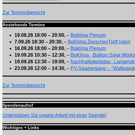
Suchen
nach:
Zur Terminübersicht
Anstehende Termine
19.08.26
18:00
–
20:00
,
–
Boklima Plenum
7.09.26
18:30
–
20:30
,
–
BoKlima ZwischenTreff (viko)
16.09.26
18:00
–
20:00
,
–
Boklima Plenum
19.09.26
10:30
–
12:30
,
–
BoKlima - Balkon Solar Work
19.09.26
13:30
–
19:00
,
–
Nachhaltigkeitstag , Langendr
23.09.26
12:00
–
14:30
,
–
PV-Spaziergang -- "Wattwande
Zur Terminübersicht
Spendenaufruf
Unterstützen Sie unsere Arbeit mit einer Spende!
Wichtiges + Links