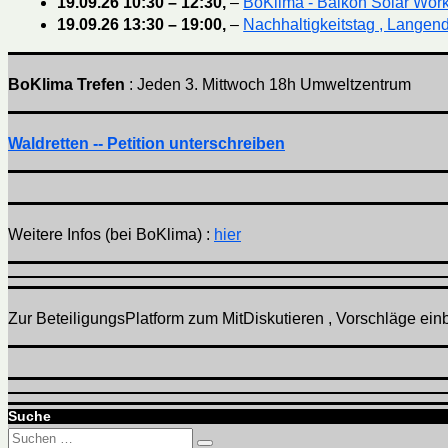
19.09.26
10:30
–
12:30
,
–
BoKlima - Balkon Solar Wor
19.09.26
13:30
–
19:00
,
–
Nachhaltigkeitstag , Langend
BoKlima Trefen
: Jeden 3. Mittwoch 18h Umweltzentrum
Waldretten -- Petition unterschreiben
Weitere Infos (bei BoKlima) :
hier
Zur BeteiligungsPlatform zum MitDiskutieren , Vorschläge einbr
Suche
Suchen