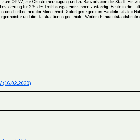
z B. zum ÖPNV, zur Ökostromerzeugung und zu Bauvorhaben der Stadt. Ein we
evölkerung für 2 % der Treibhausgasemissionen zuständig. Heute in die Luft
en den Fortbestand der Menschheit. Sofortiges rigeroses Handeln tut also No
ermeister und die Ratsfraktionen geschickt. Weitere Klimanotstandsbriefe sin
 (16.02.2020)