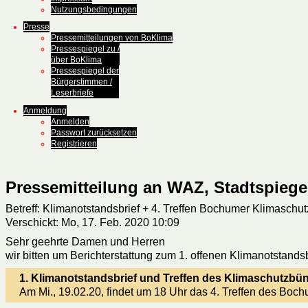
Nutzungsbedingungen
Presse
Pressemitteilungen von BoKlima
Pressespiegel zu /
über BoKlima
Pressespiegel der
Bürgerstimmen /
Leserbriefe
Anmeldung
Anmelden
Passwort zurücksetzen
Registrieren
Pressemitteilung an WAZ, Stadtspiegel
Betreff: Klimanotstandsbrief + 4. Treffen Bochumer Klimaschu
Verschickt: Mo, 17. Feb. 2020 10:09
Sehr geehrte Damen und Herren
wir bitten um Berichterstattung zum 1. offenen Klimanotstan
1. Klimanotstandsbrief und Treffen des Klimaschutzbü
Am Mi., 19.02.20, findet um 18 Uhr das 4. Treffen des Boc