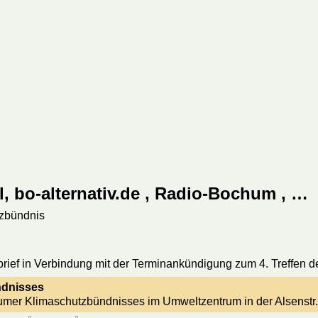
, bo-alternativ.de , Radio-Bochum , …
tzbündnis
dsbrief in Verbindung mit der Terminankündigung zum 4. Treffe
ndnisses
humer Klimaschutzbündnisses im Umweltzentrum in der Alsenstr. 