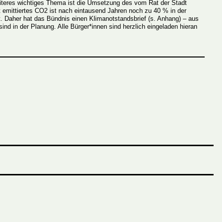
iteres wichtiges Thema ist die Umsetzung des vom Rat der Stadt
 emittiertes CO2 ist nach eintausend Jahren noch zu 40 % in der
t. Daher hat das Bündnis einen Klimanotstandsbrief (s. Anhang) – aus
d in der Planung. Alle Bürger*innen sind herzlich eingeladen hieran