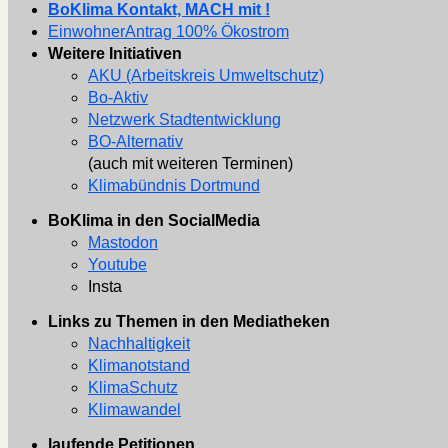
BoKlima Kontakt, MACH mit !
EinwohnerAntrag 100% Ökostrom
Weitere Initiativen
AKU (Arbeitskreis Umweltschutz)
Bo-Aktiv
Netzwerk Stadtentwicklung
BO-Alternativ
(auch mit weiteren Terminen)
Klimabündnis Dortmund
BoKlima in den SocialMedia
Mastodon
Youtube
Insta
Links zu Themen in den Mediatheken
Nachhaltigkeit
Klimanotstand
KlimaSchutz
Klimawandel
laufende Petitionen