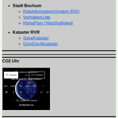
Stadt Bochum
RatsInformationsSystem (RIS)
VorhabenListe
KlimaPlan / Nachhaltigkeit
Kataster RVR
SolarKataster
GrünDachKataster
CO2 Uhr