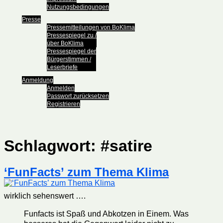
Nutzungsbedingungen
Presse
Pressemitteilungen von BoKlima
Pressespiegel zu /
über BoKlima
Pressespiegel der
Bürgerstimmen /
Leserbriefe
Anmeldung
Anmelden
Passwort zurücksetzen
Registrieren
Schlagwort:
#satire
‘FunFacts’ zum Thema Klima
wirklich sehenswert ….
Funfacts ist Spaß und Abkotzen in Einem. Was