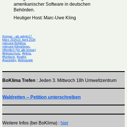
amerikanischer Software in deutschen
Behörden.
Heutiger Host: Marc-Uwe Kling
Autor
Veröffentlicht
thomas - als admin
17.
am
Kategorien
März 2026
10. April 2026
relevant-BoKlima
,
relevant-KlimaNews
,
Schlagwörter
öffentlich (für alle lesbar)
#klimaschutz
,
#klima
,
#funfacts
,
#satire
,
#gaslobby
,
#klimaziele
BoKlima Trefen
: Jeden 3. Mittwoch 18h Umweltzentrum
Waldretten -- Petition unterschreiben
Weitere Infos (bei BoKlima) :
hier