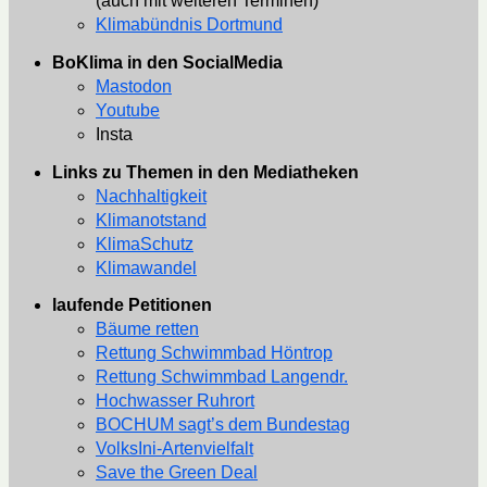
(auch mit weiteren Terminen)
Klimabündnis Dortmund
BoKlima in den SocialMedia
Mastodon
Youtube
Insta
Links zu Themen in den Mediatheken
Nachhaltigkeit
Klimanotstand
KlimaSchutz
Klimawandel
laufende Petitionen
Bäume retten
Rettung Schwimmbad Höntrop
Rettung Schwimmbad Langendr.
Hochwasser Ruhrort
BOCHUM sagt’s dem Bundestag
VolksIni-Artenvielfalt
Save the Green Deal