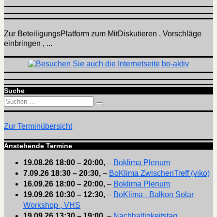
Zur BeteiligungsPlatform zum MitDiskutieren , Vorschläge
einbringen , ...
Suche
Suchen
Suchen
nach:
Zur Terminübersicht
Anstehende Termine
19.08.26
18:00
–
20:00
,
–
Boklima Plenum
7.09.26
18:30
–
20:30
,
–
BoKlima ZwischenTreff (viko)
16.09.26
18:00
–
20:00
,
–
Boklima Plenum
19.09.26
10:30
–
12:30
,
–
BoKlima - Balkon Solar
Workshop , VHS
19.09.26
13:30
–
19:00
,
–
Nachhaltigkeitstag ,