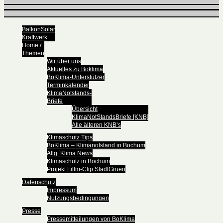
BalkonSolar
Kraftwerk
Home /
Themen
Wir über uns
Aktuelles zu Boklima
BoKlima-Unterstützer
Terminkalender
KlimaNotstands-
Briefe
Übersicht
KlimaNotStandsBriefe [KNB]
Alle älteren KNB’s
Klimaschutz Tips
BoKlima – Klimanotstand in Bochum
Allg. Klima News
Klimaschutz in Bochum
Projekt Fillm-Clip StadtGruen
Datenschutz
Impressum
Nutzungsbedingungen
Presse
Pressemitteilungen von BoKlima