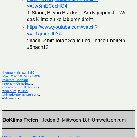
v=Jw6mECqcHC4
T. Staud, B. von Brackel – Am Kipppunkt – Wo
das Klima zu kollabieren droht
https://www.youtube.com/watch?
v=J9xjmdoJ0YA
5nach12 mit Toralf Staud und Enrico Eberlein –
#5nach12
Autor
Veröffentlicht
thomas - als admin
28.
am
Kategorien
März 2026
28. März 2026
relevant-Bochum
,
relevant-KlimaNews
,
Schlagwörter
öffentlich (für alle lesbar)
#bochum
,
#klima
,
#klimafolegenanpassung
,
#klimaatlas
BoKlima Trefen
: Jeden 3. Mittwoch 18h Umweltzentrum