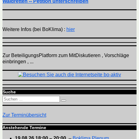
Waldretten -- Petition unterschreiben
Weitere Infos (bei BoKlima) :
hier
Zur BeteiligungsPlatform zum MitDiskutieren , Vorschläge
einbringen , ...
Suche
Suchen
Suchen
nach:
Zur Terminübersicht
Anstehende Termine
19.08.26
18:00
–
20:00
,
–
Boklima Plenum