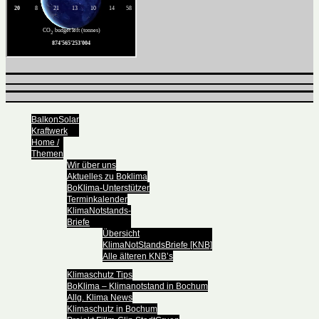
BalkonSolar
Kraftwerk
Home /
Themen
Wir über uns
Aktuelles zu Boklima
BoKlima-Unterstützer
Terminkalender
KlimaNotstands-
Briefe
Übersicht
KlimaNotStandsBriefe [KNB]
Alle älteren KNB’s
Klimaschutz Tips
BoKlima – Klimanotstand in Bochum
Allg. Klima News
Klimaschutz in Bochum