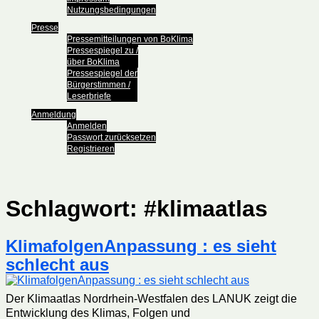
Nutzungsbedingungen
Presse
Pressemitteilungen von BoKlima
Pressespiegel zu /
über BoKlima
Pressespiegel der
Bürgerstimmen /
Leserbriefe
Anmeldung
Anmelden
Passwort zurücksetzen
Registrieren
Schlagwort:
#klimaatlas
KlimafolgenAnpassung : es sieht
schlecht aus
Der Klimaatlas Nordrhein-Westfalen des LANUK zeigt die
Entwicklung des Klimas, Folgen und