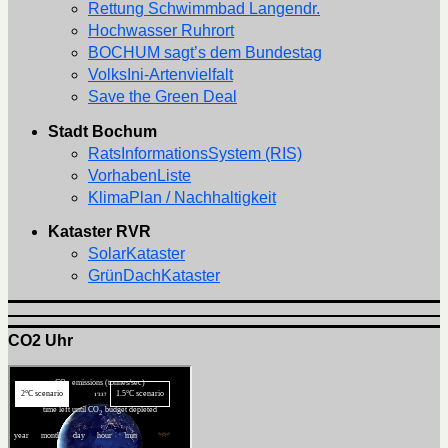
Rettung Schwimmbad Langendr.
Hochwasser Ruhrort
BOCHUM sagt’s dem Bundestag
VolksIni-Artenvielfalt
Save the Green Deal
Stadt Bochum
RatsInformationsSystem (RIS)
VorhabenListe
KlimaPlan / Nachhaltigkeit
Kataster RVR
SolarKataster
GrünDachKataster
CO2 Uhr