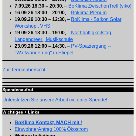
7.09.26
18:30
–
20:30
,
–
BoKlima ZwischenTreff (viko)
16.09.26
18:00
–
20:00
,
–
Boklima Plenum
19.09.26
10:30
–
12:30
,
–
BoKlima - Balkon Solar
Workshop , VHS
19.09.26
13:30
–
19:00
,
–
Nachhaltigkeitstag ,
Langendreer , Musikschule
23.09.26
12:00
–
14:30
,
–
PV-Spaziergang --
"Wattwanderung" in Stiepel
Zur Terminübersicht
Spendenaufruf
Unterstützen Sie unsere Arbeit mit einer Spende!
Wichtiges + Links
BoKlima Kontakt, MACH mit !
EinwohnerAntrag 100% Ökostrom
Weitere Initiativen