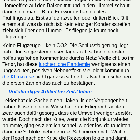
Homeoffice auf den Balkon tritt und in den Himmel schaut,
dann sieht man – Blau. Ein wunderbar leichtes
Frühlingsblau. Erst auf den zweiten oder dritten Blick fällt
einem auf, was da nicht ist: Kein einziger Kondensstreifen
zieht sich über den Himmel. Es fliegen ja kaum noch
Flugzeuge.
Keine Flugzeuge – kein CO2. Die Schlussfolgerung liegt
nah. Und so geistern dieser Tage auch schon die ersten
hoffnungsfrohen Kommentare durchs Netz: Vielleicht, so ihr
Tenor, hat diese
fürchterliche Pandemie
wenigstens einen
ungewollten, positiven Nebeneffekt. Vielleicht kommt nun
die Klimakrise
nicht ganz so schnell. Tatsächlich scheinen
die ersten Zahlen das auch zu bestätigen.
…
Vollständiger Artikel bei Zeit-Online
…
Leider hat die Sache einen Haken. In der Vergangenheit
haben Krisen, die die Wirtschaft zum Erliegen brachten,
zwar auch dafür gesorgt, dass die Umwelt weniger zerstört
wurde. Doch nach der Krise, wenn die Konjunktur wieder
brummte, ging es ziemlich schnell wieder los, da rauchten
dann die Schlote mehr denn je. Schlimmer noch: Weil in
der Regel nach der Krise die Rezession folgte und damit