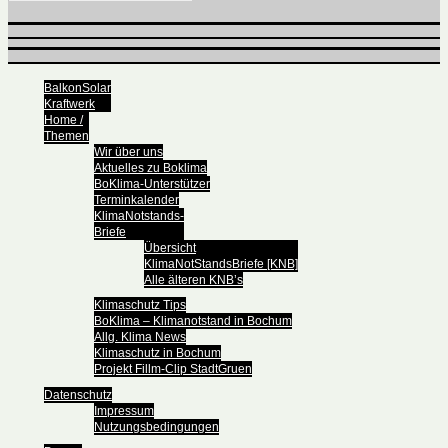
BalkonSolar
Kraftwerk
Home /
Themen
Wir über uns
Aktuelles zu Boklima
BoKlima-Unterstützer
Terminkalender
KlimaNotstands-
Briefe
Übersicht
KlimaNotStandsBriefe [KNB]
Alle älteren KNB’s
Klimaschutz Tips
BoKlima – Klimanotstand in Bochum
Allg. Klima News
Klimaschutz in Bochum
Projekt Fillm-Clip StadtGruen
Datenschutz
Impressum
Nutzungsbedingungen