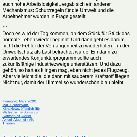
auch hohe Arbeitslosigkeit, ergab sich ein anderer
Mechanismus: Schutzregeln für die Umwelt und die
Arbeitnehmer wurden in Frage gestellt
…
Doch es wird der Tag kommen, an dem Stück für Stück das
normale Leben wieder beginnt. Und dann geht es darum,
nicht die Fehler der Vergangenheit zu wiederholen – in der
Umweltschutz als Last betrachtet wurde. Ein dann zu
erwartendes Konjunkturprogramm sollte auch
zukunftsfähige Industriezweige unterstützen. Und dazu
gehört, so hart es klingen mag, eben nicht jedes Flugzeug.
Aber vielleicht die, die dann mit sauberem Kraftstoff fliegen.
Nicht nur, damit der Himmel so wunderschön blau bleibt.
Autor
Veröffentlicht
thomas
26. März 2020
1.
am
Kategorien
Mai 2020
relevant-
KlimaNews
,
öffentlich (für
alle lesbar)
,
#-Status zur
Sichtbarkeit
,
Aktuell
,
Aktuell-Allgemein
,
Allg
Themen