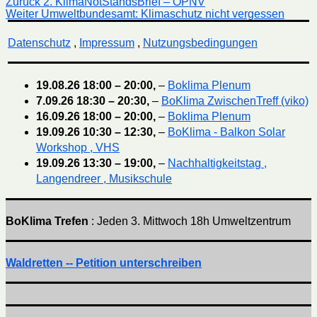
Beitragsnavigation
Vorheriger
Zurück
2. KlimaNotStandsBrief – ÖPNV
Nächster
Beitrag:
Weiter
Umweltbundesamt: Klimaschutz nicht vergessen
Beitrag:
Datenschutz
,
Impressum
,
Nutzungsbedingungen
19.08.26
18:00
–
20:00
,
–
Boklima Plenum
7.09.26
18:30
–
20:30
,
–
BoKlima ZwischenTreff (viko)
16.09.26
18:00
–
20:00
,
–
Boklima Plenum
19.09.26
10:30
–
12:30
,
–
BoKlima - Balkon Solar
Workshop , VHS
19.09.26
13:30
–
19:00
,
–
Nachhaltigkeitstag ,
Langendreer , Musikschule
BoKlima Trefen
: Jeden 3. Mittwoch 18h Umweltzentrum
Waldretten -- Petition unterschreiben