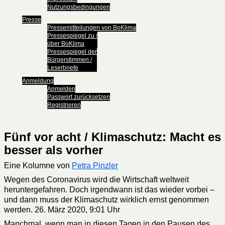
Nutzungsbedingungen
Presse
Pressemitteilungen von BoKlima
Pressespiegel zu /
über BoKlima
Pressespiegel der
Bürgerstimmen /
Leserbriefe
Anmeldung
Anmelden
Passwort zurücksetzen
Registrieren
Fünf vor acht / Klimaschutz: Macht es
besser als vorher
Eine Kolumne von
Petra Pinzler
Wegen des Coronavirus wird die Wirtschaft weltweit
heruntergefahren. Doch irgendwann ist das wieder vorbei –
und dann muss der Klimaschutz wirklich ernst genommen
werden. 26. März 2020, 9:01 Uhr
Manchmal, wenn man in diesen Tagen in den Pausen des