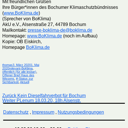
Mit freundlichen Grüßen
Ihre Bürger*innen des Bochumer Klimaschutzbündnisses
(
www.BoKlima.de
)
(Sprecher von BoKlima)
AkU e.V., Alsenstraße 27, 44789 Bochum
Mailkontakt:
presse-boklima-de@boklima.de
Homepage:
www.BoKlima.de
(noch im Aufbau)
Kopie: OB Eiskirch,
Homepage
BoKlima.de
Autor
Veröffentlicht
thomas
3. März 2020
1. Mai
Kategorien
am
2020
relevant-BoKlima
,
öffentlich (für alle lesbar)
,
Offener Brief Haus des
Wissens
,
#-Status zur
Sichtbarkeit
,
Aktuell
Beitragsnavigation
Vorheriger
Zurück
Kein Dieselfahrverbot für Bochum
Nächster
Beitrag:
Weiter
PLenum 18.03.20, 18h Alsenstr.
Beitrag:
Datenschutz
,
Impressum
,
Nutzungsbedingungen