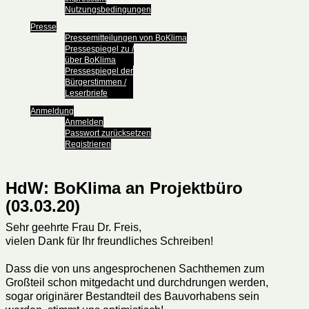
Nutzungsbedingungen
Presse
Pressemitteilungen von BoKlima
Pressespiegel zu /
über BoKlima
Pressespiegel der
Bürgerstimmen /
Leserbriefe
Anmeldung
Anmelden
Passwort zurücksetzen
Registrieren
HdW: BoKlima an Projektbüro
(03.03.20)
Sehr geehrte Frau Dr. Freis,
vielen Dank für Ihr freundliches Schreiben!
Dass die von uns angesprochenen Sachthemen zum
Großteil schon mitgedacht und durchdrungen werden,
sogar originärer Bestandteil des Bauvorhabens sein