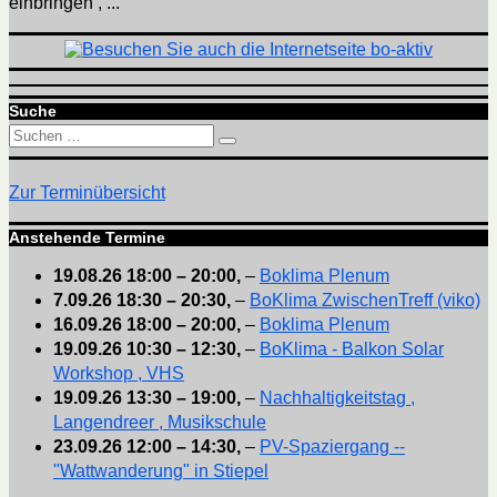
einbringen , ...
Suche
Suchen
Suchen
nach:
Zur Terminübersicht
Anstehende Termine
19.08.26
18:00
–
20:00
,
–
Boklima Plenum
7.09.26
18:30
–
20:30
,
–
BoKlima ZwischenTreff (viko)
16.09.26
18:00
–
20:00
,
–
Boklima Plenum
19.09.26
10:30
–
12:30
,
–
BoKlima - Balkon Solar
Workshop , VHS
19.09.26
13:30
–
19:00
,
–
Nachhaltigkeitstag ,
Langendreer , Musikschule
23.09.26
12:00
–
14:30
,
–
PV-Spaziergang --
"Wattwanderung" in Stiepel