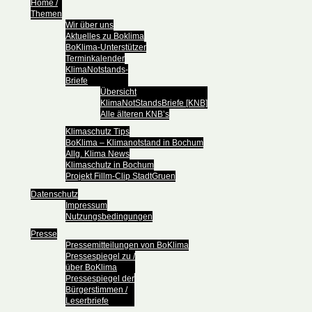
Home /
Themen
Wir über uns
Aktuelles zu Boklima
BoKlima-Unterstützer
Terminkalender
KlimaNotstands-
Briefe
Übersicht
KlimaNotStandsBriefe [KNB]
Alle älteren KNB’s
Klimaschutz Tips
BoKlima – Klimanotstand in Bochum
Allg. Klima News
Klimaschutz in Bochum
Projekt Fillm-Clip StadtGruen
Datenschutz
Impressum
Nutzungsbedingungen
Presse
Pressemitteilungen von BoKlima
Pressespiegel zu /
über BoKlima
Pressespiegel der
Bürgerstimmen /
Leserbriefe