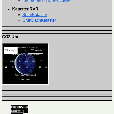
KlimaPlan / Nachhaltigkeit
Kataster RVR
SolarKataster
GrünDachKataster
CO2 Uhr
BalkonSolar
Kraftwerk