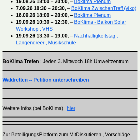
19.08.26
18:00
–
20:00
,
–
Boklima Plenum
7.09.26
18:30
–
20:30
,
–
BoKlima ZwischenTreff (viko)
16.09.26
18:00
–
20:00
,
–
Boklima Plenum
19.09.26
10:30
–
12:30
,
–
BoKlima - Balkon Solar
Workshop , VHS
19.09.26
13:30
–
19:00
,
–
Nachhaltigkeitstag ,
Langendreer , Musikschule
BoKlima Trefen
: Jeden 3. Mittwoch 18h Umweltzentrum
Waldretten -- Petition unterschreiben
Weitere Infos (bei BoKlima) :
hier
Zur BeteiligungsPlatform zum MitDiskutieren , Vorschläge