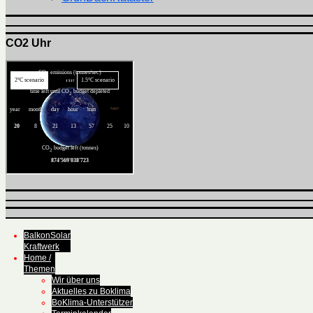
CO2 Uhr
BalkonSolar
Kraftwerk
Home /
Themen
Wir über uns
Aktuelles zu Boklima
BoKlima-Unterstützer