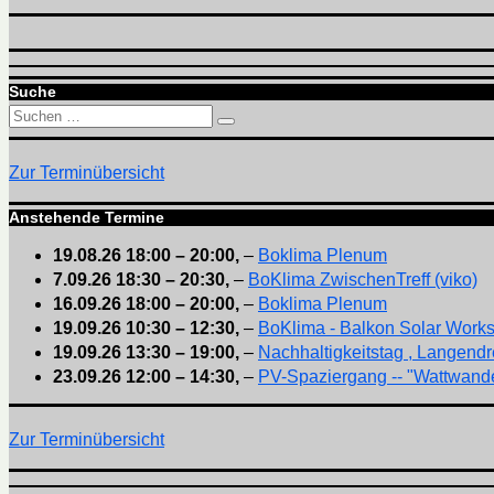
Suche
Suchen
Suchen
nach:
Zur Terminübersicht
Anstehende Termine
19.08.26
18:00
–
20:00
,
–
Boklima Plenum
7.09.26
18:30
–
20:30
,
–
BoKlima ZwischenTreff (viko)
16.09.26
18:00
–
20:00
,
–
Boklima Plenum
19.09.26
10:30
–
12:30
,
–
BoKlima - Balkon Solar Work
19.09.26
13:30
–
19:00
,
–
Nachhaltigkeitstag , Langendr
23.09.26
12:00
–
14:30
,
–
PV-Spaziergang -- "Wattwande
Zur Terminübersicht