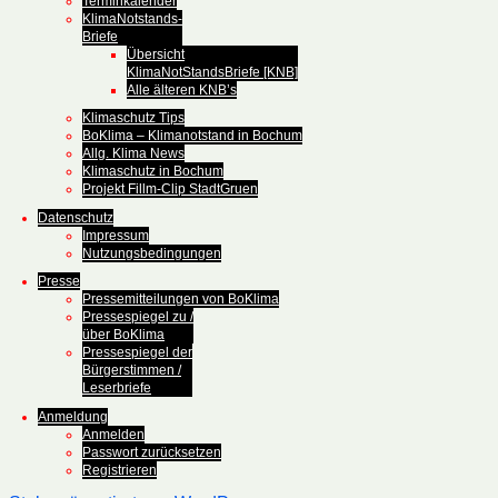
Terminkalender
KlimaNotstands-
Briefe
Übersicht
KlimaNotStandsBriefe [KNB]
Alle älteren KNB’s
Klimaschutz Tips
BoKlima – Klimanotstand in Bochum
Allg. Klima News
Klimaschutz in Bochum
Projekt Fillm-Clip StadtGruen
Datenschutz
Impressum
Nutzungsbedingungen
Presse
Pressemitteilungen von BoKlima
Pressespiegel zu /
über BoKlima
Pressespiegel der
Bürgerstimmen /
Leserbriefe
Anmeldung
Anmelden
Passwort zurücksetzen
Registrieren