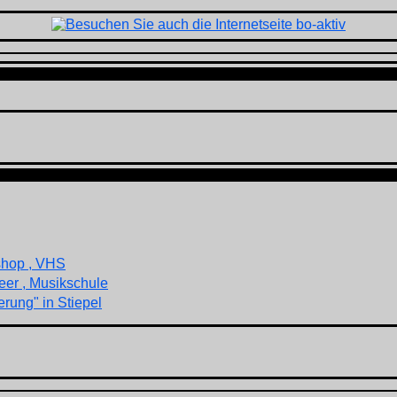
shop , VHS
eer , Musikschule
rung" in Stiepel