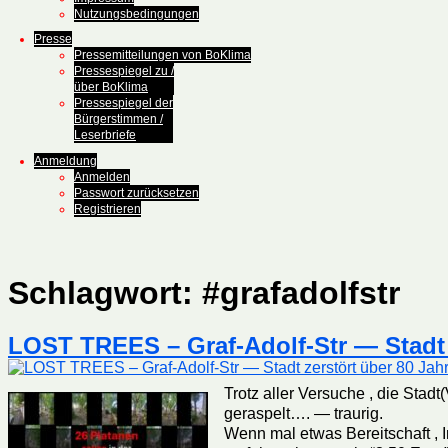
Nutzungsbedingungen
Presse
Pressemitteilungen von BoKlima
Pressespiegel zu /
über BoKlima
Pressespiegel der
Bürgerstimmen /
Leserbriefe
Anmeldung
Anmelden
Passwort zurücksetzen
Registrieren
Schlagwort:
#grafadolfstr
LOST TREES – Graf-Adolf-Str — Stadt
Trotz aller Versuche , die Stad
geraspelt…. — traurig.
Wenn mal etwas Bereitschaft ,