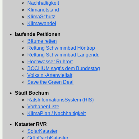
Nachhaltigkeit
Klimanotstand
KlimaSchutz
Klimawandel
laufende Petitionen
Bäume retten
Rettung Schwimmbad Höntrop
Rettung Schwimmbad Langendr.
Hochwasser Ruhrort
BOCHUM sagt’s dem Bundestag
VolksIni-Artenvielfalt
Save the Green Deal
Stadt Bochum
RatsInformationsSystem (RIS)
VorhabenListe
KlimaPlan / Nachhaltigkeit
Kataster RVR
SolarKataster
GrünDachKataster