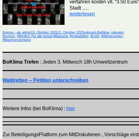
verfahren kosten vlt. “3.50 Eur
Stadt ….
„LOST
weiterlesen
TREES
–
Graf-
Autor
Veröffentlicht
Kategorien
thomas - als admin
15. Oktober 2025
21. Oktober 2025
relevant-BoKlima
,
relevant-
Adolf-
am
Schlagwörter
Bochum
,
öffentlich (für alle lesbar)
#Baeume
,
#grafadolfstr
,
#GAS
,
#Abholzungen
,
Str
#Baumvernichtung
—
Stadt
zerstört
über
BoKlima Trefen
: Jeden 3. Mittwoch 18h Umweltzentrum
80
Jahre
gewachsene
Waldretten -- Petition unterschreiben
Umwelt“
Weitere Infos (bei BoKlima) :
hier
Zur BeteiligungsPlatform zum MitDiskutieren , Vorschläge einbr