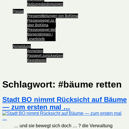
Nutzungsbedingungen
Presse
Pressemitteilungen von BoKlima
Pressespiegel zu /
über BoKlima
Pressespiegel der
Bürgerstimmen /
Leserbriefe
Anmeldung
Anmelden
Passwort zurücksetzen
Registrieren
Schlagwort:
#bäume retten
Stadt BO nimmt Rücksicht auf Bäume
— zum ersten mal …
… und sie bewegt sich doch … ? die Verwaltung