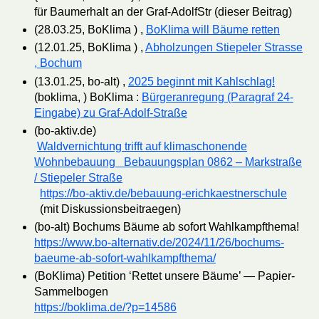
für Baumerhalt an der Graf-AdolfStr (dieser Beitrag)
(28.03.25, BoKlima ) ,
BoKlima will Bäume retten
(12.01.25, BoKlima ) ,
Abholzungen Stiepeler Strasse
, Bochum
(13.01.25, bo-alt) ,
2025 beginnt mit Kahlschlag!
(boklima, ) BoKlima :
Bürgeranregung (Paragraf 24-
Eingabe) zu Graf-Adolf-Straße
(bo-aktiv.de)
Waldvernichtung trifft auf klimaschonende
Wohnbebauung Bebauungsplan 0862 – Markstraße
/ Stiepeler Straße
https://bo-aktiv.de/bebauung-erichkaestnerschule
(mit Diskussionsbeitraegen)
(bo-alt) Bochums Bäume ab sofort Wahlkampfthema!
https://www.bo-alternativ.de/2024/11/26/bochums-
baeume-ab-sofort-wahlkampfthema/
(BoKlima) Petition ‘Rettet unsere Bäume’ — Papier-
Sammelbogen
https://boklima.de/?p=14586