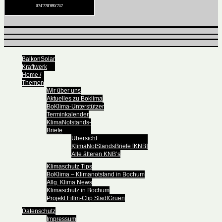
BalkonSolar
Kraftwerk
Home /
Themen
Wir über uns
Aktuelles zu Boklima
BoKlima-Unterstützer
Terminkalender
KlimaNotstands-
Briefe
Übersicht
KlimaNotStandsBriefe [KNB]
Alle älteren KNB’s
Klimaschutz Tips
BoKlima – Klimanotstand in Bochum
Allg. Klima News
Klimaschutz in Bochum
Projekt Fillm-Clip StadtGruen
Datenschutz
Impressum