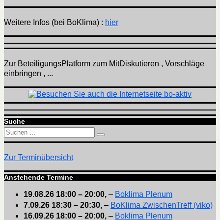
Weitere Infos (bei BoKlima) :
hier
Zur BeteiligungsPlatform zum MitDiskutieren , Vorschläge
einbringen , ...
Suche
Suchen
Suchen
nach:
Zur Terminübersicht
Anstehende Termine
19.08.26
18:00
–
20:00
,
–
Boklima Plenum
7.09.26
18:30
–
20:30
,
–
BoKlima ZwischenTreff (viko)
16.09.26
18:00
–
20:00
,
–
Boklima Plenum