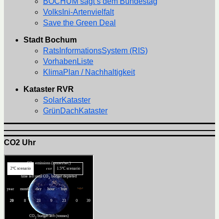
BOCHUM sagt’s dem Bundestag
VolksIni-Artenvielfalt
Save the Green Deal
Stadt Bochum
RatsInformationsSystem (RIS)
VorhabenListe
KlimaPlan / Nachhaltigkeit
Kataster RVR
SolarKataster
GrünDachKataster
CO2 Uhr