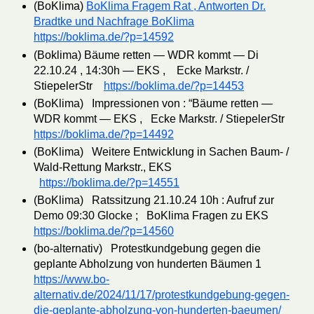
(BoKlima)
BoKlima Fragem Rat , Antworten Dr.
Bradtke und Nachfrage BoKlima
https://boklima.de/?p=14592
(Boklima) Bäume retten — WDR kommt — Di
22.10.24 , 14:30h — EKS , Ecke Markstr. /
StiepelerStr
https://boklima.de/?p=14453
(BoKlima) Impressionen von : “Bäume retten —
WDR kommt — EKS , Ecke Markstr. / StiepelerStr
https://boklima.de/?p=14492
(BoKlima) Weitere Entwicklung in Sachen Baum- /
Wald-Rettung Markstr., EKS
https://boklima.de/?p=14551
(BoKlima) Ratssitzung 21.10.24 10h : Aufruf zur
Demo 09:30 Glocke ; BoKlima Fragen zu EKS
https://boklima.de/?p=14560
(bo-alternativ) Protestkundgebung gegen die
geplante Abholzung von hunderten Bäumen 1
https://www.bo-
alternativ.de/2024/11/17/protestkundgebung-gegen-
die-geplante-abholzung-von-hunderten-baeumen/