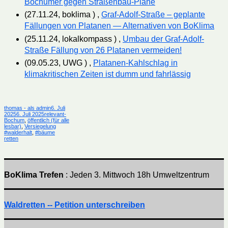
Bochumer gegen Straßenbau-Pläne
(27.11.24, boklima ) ,
Graf-Adolf-Straße – geplante
Fällungen von Platanen — Alternativen von BoKlima
(25.11.24, lokalkompass ) ,
Umbau der Graf-Adolf-
Straße Fällung von 26 Platanen vermeiden!
(09.05.23, UWG ) ,
Platanen-Kahlschlag in
klimakritischen Zeiten ist dumm und fahrlässig
Autor
Veröffentlicht
thomas - als admin
6. Juli
Kategorien
am
2025
6. Juli 2025
relevant-
Bochum
,
öffentlich (für alle
Schlagwörter
lesbar)
,
Versiegelung
#walderhalt
,
#bäume
retten
BoKlima Trefen
: Jeden 3. Mittwoch 18h Umweltzentrum
Waldretten -- Petition unterschreiben