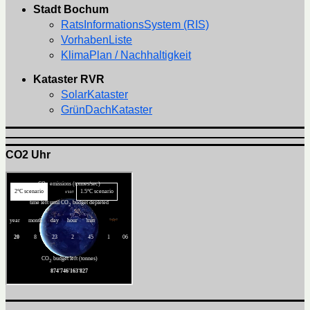
Stadt Bochum
RatsInformationsSystem (RIS)
VorhabenListe
KlimaPlan / Nachhaltigkeit
Kataster RVR
SolarKataster
GrünDachKataster
CO2 Uhr