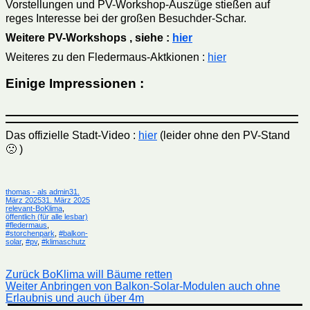
Vorstellungen und PV-Workshop-Auszüge stießen auf
reges Interesse bei der großen Besuchder-Schar.
Weitere PV-Workshops , siehe :
hier
Weiteres zu den Fledermaus-Aktkionen :
hier
Einige Impressionen :
Das offizielle Stadt-Video :
hier
(leider ohne den PV-Stand
🙁 )
Autor
Veröffentlicht
thomas - als admin
31.
am
Kategorien
März 2025
31. März 2025
relevant-BoKlima
,
Schlagwörter
öffentlich (für alle lesbar)
#fledermaus
,
#storchenpark
,
#balkon-
solar
,
#pv
,
#klimaschutz
Beitragsnavigation
Vorheriger
Zurück
BoKlima will Bäume retten
Nächster
Beitrag:
Weiter
Anbringen von Balkon-Solar-Modulen auch ohne
Beitrag:
Erlaubnis und auch über 4m