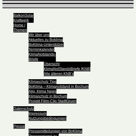
BalkonSolar
Kraftwerk
Home /
Themen
Wir über uns
Aktuelles zu Boklima
BoKlima-Unterstützer
Terminkalender
KlimaNotstands-
Briefe
Übersicht
KlimaNotStandsBriefe [KNB]
Alle älteren KNB’s
Klimaschutz Tips
BoKlima – Klimanotstand in Bochum
Allg. Klima News
Klimaschutz in Bochum
Projekt Fillm-Clip StadtGruen
Datenschutz
Impressum
Nutzungsbedingungen
Presse
Pressemitteilungen von BoKlima
Pressespiegel zu /