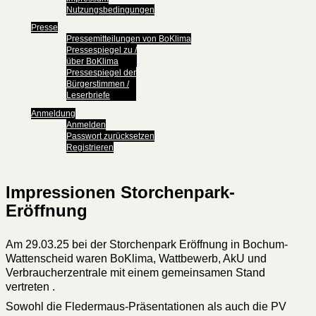
Nutzungsbedingungen
Presse
Pressemitteilungen von BoKlima
Pressespiegel zu /
über BoKlima
Pressespiegel der
Bürgerstimmen /
Leserbriefe
Anmeldung
Anmelden
Passwort zurücksetzen
Registrieren
Impressionen Storchenpark-
Eröffnung
Am 29.03.25 bei der Storchenpark Eröffnung in Bochum-
Wattenscheid waren BoKlima, Wattbewerb, AkU und
Verbraucherzentrale mit einem gemeinsamen Stand
vertreten .
Sowohl die Fledermaus-Präsentationen als auch die PV