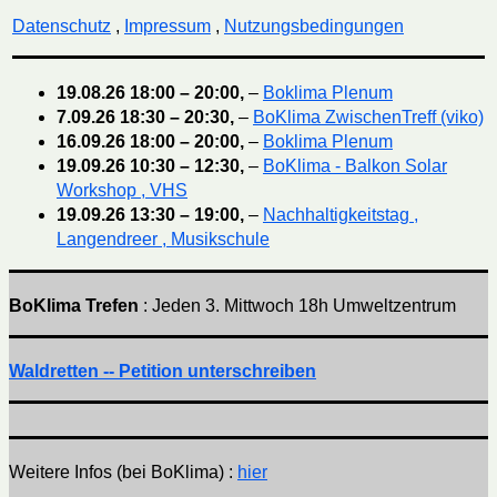
Datenschutz
,
Impressum
,
Nutzungsbedingungen
19.08.26
18:00
–
20:00
,
–
Boklima Plenum
7.09.26
18:30
–
20:30
,
–
BoKlima ZwischenTreff (viko)
16.09.26
18:00
–
20:00
,
–
Boklima Plenum
19.09.26
10:30
–
12:30
,
–
BoKlima - Balkon Solar
Workshop , VHS
19.09.26
13:30
–
19:00
,
–
Nachhaltigkeitstag ,
Langendreer , Musikschule
BoKlima Trefen
: Jeden 3. Mittwoch 18h Umweltzentrum
Waldretten -- Petition unterschreiben
Weitere Infos (bei BoKlima) :
hier