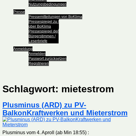
Nutzungsbedingungen
Presse
Pressemitteilungen von BoKlima
Pressespiegel zu /
über BoKlima
Pressespiegel der
Bürgerstimmen /
Leserbriefe
Anmeldung
Anmelden
Passwort zurücksetzen
Registrieren
Schlagwort:
mietestrom
Plusminus (ARD) zu PV-
BalkonKraftwerken und Mieterstrom
Plusminus vom 4. Aproll (ab Min 18:55) :