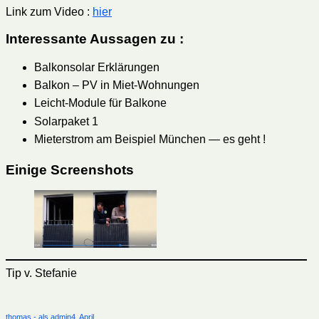
Link zum Video :
hier
Interessante Aussagen zu :
Balkonsolar Erklärungen
Balkon – PV in Miet-Wohnungen
Leicht-Module für Balkone
Solarpaket 1
Mieterstrom am Beispiel München — es geht !
Einige Screenshots
Tip v. Stefanie
Autor
Veröffentlicht
thomas - als admin
4. April