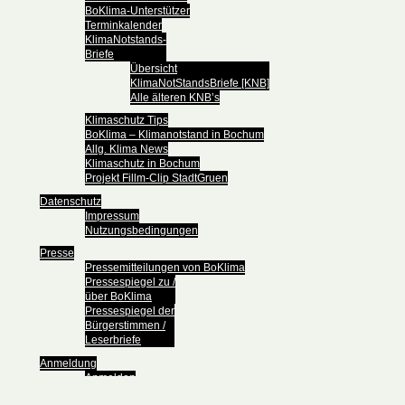
BoKlima-Unterstützer
Terminkalender
KlimaNotstands-
Briefe
Übersicht
KlimaNotStandsBriefe [KNB]
Alle älteren KNB’s
Klimaschutz Tips
BoKlima – Klimanotstand in Bochum
Allg. Klima News
Klimaschutz in Bochum
Projekt Fillm-Clip StadtGruen
Datenschutz
Impressum
Nutzungsbedingungen
Presse
Pressemitteilungen von BoKlima
Pressespiegel zu /
über BoKlima
Pressespiegel der
Bürgerstimmen /
Leserbriefe
Anmeldung
Anmelden
Passwort zurücksetzen