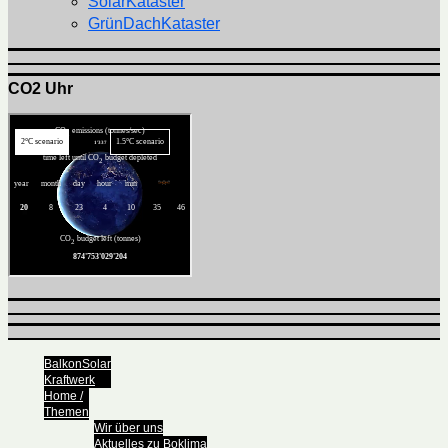
SolarKataster
GrünDachKataster
CO2 Uhr
BalkonSolar
Kraftwerk
Home /
Themen
Wir über uns
Aktuelles zu Boklima