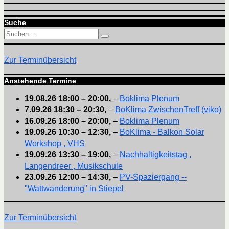
Suche
Suchen
Suchen
nach:
Zur Terminübersicht
Anstehende Termine
19.08.26
18:00
–
20:00
,
–
Boklima Plenum
7.09.26
18:30
–
20:30
,
–
BoKlima ZwischenTreff (viko)
16.09.26
18:00
–
20:00
,
–
Boklima Plenum
19.09.26
10:30
–
12:30
,
–
BoKlima - Balkon Solar
Workshop , VHS
19.09.26
13:30
–
19:00
,
–
Nachhaltigkeitstag ,
Langendreer , Musikschule
23.09.26
12:00
–
14:30
,
–
PV-Spaziergang --
"Wattwanderung" in Stiepel
Zur Terminübersicht