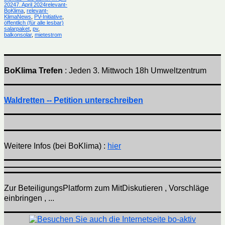
Kategorien
am
2024
7. April 2024
relevant-
BoKlima
,
relevant-
KlimaNews
,
PV-Initiative
,
Schlagwörter
öffentlich (für alle lesbar)
salarpaket
,
pv
,
balkonsolar
,
mietestrom
BoKlima Trefen
: Jeden 3. Mittwoch 18h Umweltzentrum
Waldretten -- Petition unterschreiben
Weitere Infos (bei BoKlima) :
hier
Zur BeteiligungsPlatform zum MitDiskutieren , Vorschläge
einbringen , ...