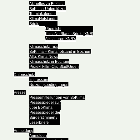
Aktuelles zu Boklima
BoKlima-Unterstützer
Terminkalender
KlimaNotstands-
Briefe
Übersicht
KlimaNotStandsBriefe [KNB]
Alle älteren KNB’s
Klimaschutz Tips
BoKlima – Klimanotstand in Bochum
Allg. Klima News
Klimaschutz in Bochum
Projekt Fillm-Clip StadtGruen
Datenschutz
Impressum
Nutzungsbedingungen
Presse
Pressemitteilungen von BoKlima
Pressespiegel zu /
über BoKlima
Pressespiegel der
Bürgerstimmen /
Leserbriefe
Anmeldung
Anmelden