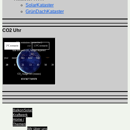
SolarKataster
GrünDachKataster
CO2 Uhr
BalkonSolar
Kraftwerk
Home /
Themen
Wir über uns