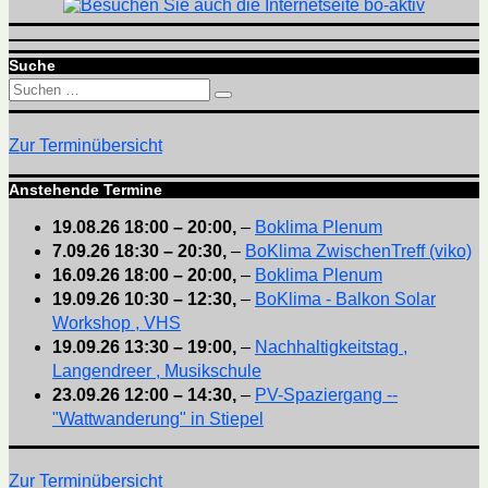
Suche
Suchen
Suchen
nach:
Zur Terminübersicht
Anstehende Termine
19.08.26
18:00
–
20:00
,
–
Boklima Plenum
7.09.26
18:30
–
20:30
,
–
BoKlima ZwischenTreff (viko)
16.09.26
18:00
–
20:00
,
–
Boklima Plenum
19.09.26
10:30
–
12:30
,
–
BoKlima - Balkon Solar
Workshop , VHS
19.09.26
13:30
–
19:00
,
–
Nachhaltigkeitstag ,
Langendreer , Musikschule
23.09.26
12:00
–
14:30
,
–
PV-Spaziergang --
"Wattwanderung" in Stiepel
Zur Terminübersicht