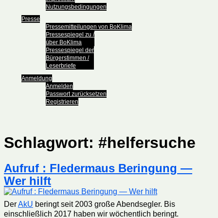
Nutzungsbedingungen
Presse
Pressemitteilungen von BoKlima
Pressespiegel zu /
über BoKlima
Pressespiegel der
Bürgerstimmen /
Leserbriefe
Anmeldung
Anmelden
Passwort zurücksetzen
Registrieren
Schlagwort:
#helfersuche
Aufruf : Fledermaus Beringung —
Wer hilft
Der
AkU
beringt seit 2003 große Abendsegler. Bis
einschließlich 2017 haben wir wöchentlich beringt.