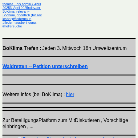
Autor
Veröffentlicht
thomas - als admin
3. April
Kategorien
am
2025
3. April 2025
relevant-
BoKlima
,
relevant-
Bochum
,
öffentlich (für alle
Schlagwörter
lesbar)
#fledermaus
,
#fledermausberingung
,
#helfersuche
BoKlima Trefen
: Jeden 3. Mittwoch 18h Umweltzentrum
Waldretten -- Petition unterschreiben
Weitere Infos (bei BoKlima) :
hier
Zur BeteiligungsPlatform zum MitDiskutieren , Vorschläge
einbringen , ...