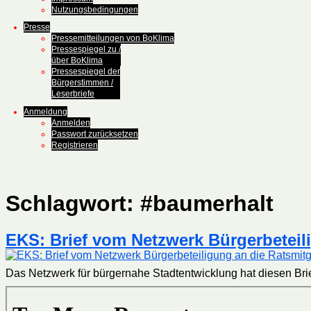
Nutzungsbedingungen
Presse
Pressemitteilungen von BoKlima
Pressespiegel zu /
über BoKlima
Pressespiegel der
Bürgerstimmen /
Leserbriefe
Anmeldung
Anmelden
Passwort zurücksetzen
Registrieren
Schlagwort:
#baumerhalt
EKS: Brief vom Netzwerk Bürgerbeteil
Das Netzwerk für bürgernahe Stadtentwicklung hat diesen Brie