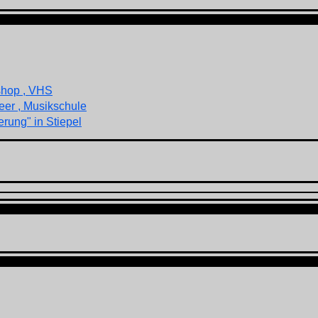
shop , VHS
eer , Musikschule
rung" in Stiepel