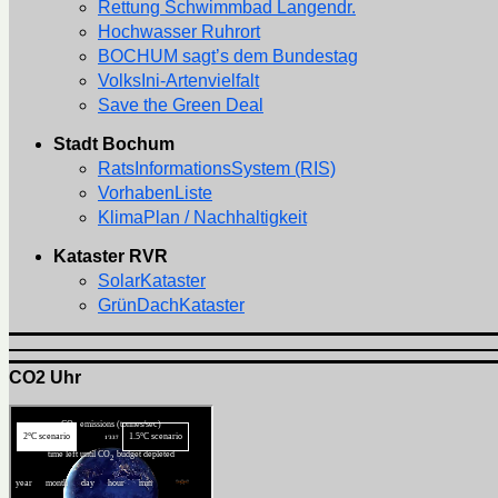
Rettung Schwimmbad Langendr.
Hochwasser Ruhrort
BOCHUM sagt’s dem Bundestag
VolksIni-Artenvielfalt
Save the Green Deal
Stadt Bochum
RatsInformationsSystem (RIS)
VorhabenListe
KlimaPlan / Nachhaltigkeit
Kataster RVR
SolarKataster
GrünDachKataster
CO2 Uhr