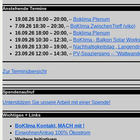
Anstehende Termine
19.08.26
18:00
–
20:00
,
–
Boklima Plenum
7.09.26
18:30
–
20:30
,
–
BoKlima ZwischenTreff (viko)
16.09.26
18:00
–
20:00
,
–
Boklima Plenum
19.09.26
10:30
–
12:30
,
–
BoKlima - Balkon Solar Work
19.09.26
13:30
–
19:00
,
–
Nachhaltigkeitstag , Langendr
23.09.26
12:00
–
14:30
,
–
PV-Spaziergang -- "Wattwande
Zur Terminübersicht
Spendenaufruf
Unterstützen Sie unsere Arbeit mit einer Spende!
Wichtiges + Links
BoKlima Kontakt, MACH mit !
EinwohnerAntrag 100% Ökostrom
Weitere Initiativen