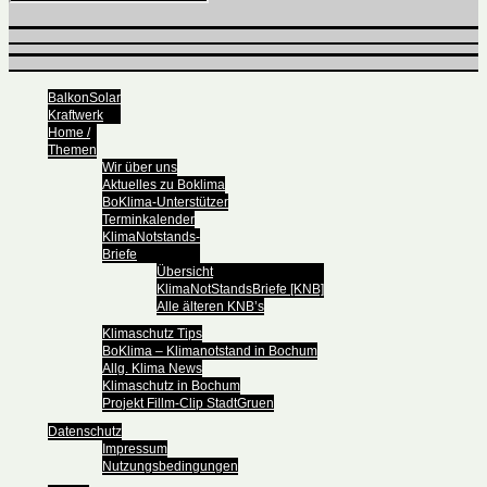
BalkonSolar
Kraftwerk
Home /
Themen
Wir über uns
Aktuelles zu Boklima
BoKlima-Unterstützer
Terminkalender
KlimaNotstands-
Briefe
Übersicht
KlimaNotStandsBriefe [KNB]
Alle älteren KNB’s
Klimaschutz Tips
BoKlima – Klimanotstand in Bochum
Allg. Klima News
Klimaschutz in Bochum
Projekt Fillm-Clip StadtGruen
Datenschutz
Impressum
Nutzungsbedingungen