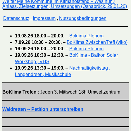
Nächster
Weiter
Meine Kommune im Klimanotstand – Was nun?
Beitrag:
Anlass, Zielsetzungen, Umsetzungen (Osnabrück, 29.01.20)
Datenschutz
,
Impressum
,
Nutzungsbedingungen
19.08.26
18:00
–
20:00
,
–
Boklima Plenum
7.09.26
18:30
–
20:30
,
–
BoKlima ZwischenTreff (viko)
16.09.26
18:00
–
20:00
,
–
Boklima Plenum
19.09.26
10:30
–
12:30
,
–
BoKlima - Balkon Solar
Workshop , VHS
19.09.26
13:30
–
19:00
,
–
Nachhaltigkeitstag ,
Langendreer , Musikschule
BoKlima Trefen
: Jeden 3. Mittwoch 18h Umweltzentrum
Waldretten -- Petition unterschreiben