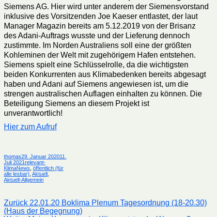
Siemens AG. Hier wird unter anderem der Siemensvorstand
inklusive des Vorsitzenden Joe Kaeser entlastet, der laut
Manager Magazin bereits am 5.12.2019 von der Brisanz
des Adani-Auftrags wusste und der Lieferung dennoch
zustimmte. Im Norden Australiens soll eine der größten
Kohleminen der Welt mit zugehörigem Hafen entstehen.
Siemens spielt eine Schlüsselrolle, da die wichtigsten
beiden Konkurrenten aus Klimabedenken bereits abgesagt
haben und Adani auf Siemens angewiesen ist, um die
strengen australischen Auflagen einhalten zu können. Die
Beteiligung Siemens an diesem Projekt ist
unverantwortlich!
Hier zum Aufruf
Autor
Veröffentlicht
thomas
29. Januar 2020
11.
am
Kategorien
Juli 2021
relevant-
KlimaNews
,
öffentlich (für
alle lesbar)
,
Aktuell
,
Aktuell-Allgemein
Beitragsnavigation
Vorheriger
Zurück
22.01.20 Boklima Plenum Tagesordnung (18-20.30)
Beitrag:
(Haus der Begegnung)