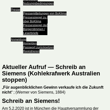
Nutzungsbedingungen
Presse
Pressemitteilungen von BoKlima
Pressespiegel zu /
über BoKlima
Pressespiegel der
Bürgerstimmen /
Leserbriefe
Anmeldung
Anmelden
Passwort zurücksetzen
Registrieren
Aktueller Aufruf — Schreib an
Siemens (Kohlekrafwerk Australien
stoppen)
„
Für augenblicklichen Gewinn verkaufe ich die Zukunft
nicht
“ ; (Werner von Siemens, 1884)
Schreib an Siemens!
Am 5.2.2020 ist in München die Hauptversammlung der