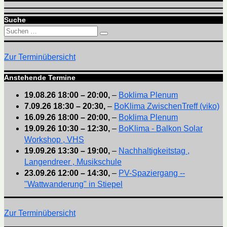
Suche
Suchen
Suchen
nach:
Zur Terminübersicht
Anstehende Termine
19.08.26
18:00
–
20:00
,
–
Boklima Plenum
7.09.26
18:30
–
20:30
,
–
BoKlima ZwischenTreff (viko)
16.09.26
18:00
–
20:00
,
–
Boklima Plenum
19.09.26
10:30
–
12:30
,
–
BoKlima - Balkon Solar
Workshop , VHS
19.09.26
13:30
–
19:00
,
–
Nachhaltigkeitstag ,
Langendreer , Musikschule
23.09.26
12:00
–
14:30
,
–
PV-Spaziergang --
"Wattwanderung" in Stiepel
Zur Terminübersicht