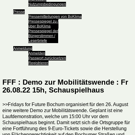
Nutzungsbedingungen
Presse
Pressemitteilungen von BoKlima
Pressespiegel zu /
über BoKlima
Pressespiegel der
Bürgerstimmen /
Leserbriefe
Anmeldung
Anmelden
Passwort zurücksetzen
Registrieren
FFF : Demo zur Mobilitätswende : Fr
26.08.22 15h, Schauspielhaus
>>Fridays for Future Bochum organisiert für den 26. August
eine weitere Demo zur Mobilitätswende. Geplant ist eine
Laufdemonstration, welche um 15:00 Uhr vor dem
Schauspielhaus beginnt. Damit setzt sich die Ortsgruppe für
eine Fortführung des 9-Euro-Tickets sowie die Herstellung
von Flächengerechtigkeit auf den Bochumer Straßen und