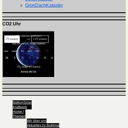
GrünDachKataster
CO2 Uhr
BalkonSolar
Kraftwerk
Home /
Themen
Wir über uns
Aktuelles zu Boklima