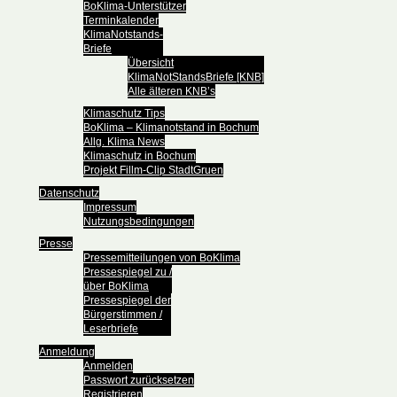
BoKlima-Unterstützer
Terminkalender
KlimaNotstands-
Briefe
Übersicht
KlimaNotStandsBriefe [KNB]
Alle älteren KNB’s
Klimaschutz Tips
BoKlima – Klimanotstand in Bochum
Allg. Klima News
Klimaschutz in Bochum
Projekt Fillm-Clip StadtGruen
Datenschutz
Impressum
Nutzungsbedingungen
Presse
Pressemitteilungen von BoKlima
Pressespiegel zu /
über BoKlima
Pressespiegel der
Bürgerstimmen /
Leserbriefe
Anmeldung
Anmelden
Passwort zurücksetzen
Registrieren