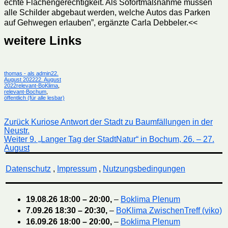
echte Flächengerechtigkeit. Als Sofortmaßnahme müssen
alle Schilder abgebaut werden, welche Autos das Parken
auf Gehwegen erlauben”, ergänzte Carla Debbeler.<<
weitere Links
Autor
Veröffentlicht
thomas - als admin
22.
am
August 2022
22. August
Kategorien
2022
relevant-BoKlima
,
relevant-Bochum
,
öffentlich (für alle lesbar)
Beitragsnavigation
Vorheriger
Zurück
Kuriose Antwort der Stadt zu Baumfällungen in der
Beitrag:
Neustr.
Nächster
Weiter
9. „Langer Tag der StadtNatur“ in Bochum, 26. – 27.
Beitrag:
August
Datenschutz
,
Impressum
,
Nutzungsbedingungen
19.08.26
18:00
–
20:00
,
–
Boklima Plenum
7.09.26
18:30
–
20:30
,
–
BoKlima ZwischenTreff (viko)
16.09.26
18:00
–
20:00
,
–
Boklima Plenum