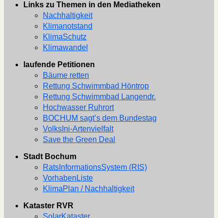
Links zu Themen in den Mediatheken
Nachhaltigkeit
Klimanotstand
KlimaSchutz
Klimawandel
laufende Petitionen
Bäume retten
Rettung Schwimmbad Höntrop
Rettung Schwimmbad Langendr.
Hochwasser Ruhrort
BOCHUM sagt’s dem Bundestag
VolksIni-Artenvielfalt
Save the Green Deal
Stadt Bochum
RatsInformationsSystem (RIS)
VorhabenListe
KlimaPlan / Nachhaltigkeit
Kataster RVR
SolarKataster