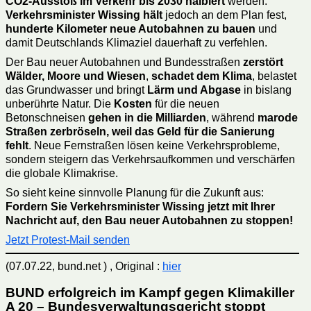
CO2-Ausstoß im Verkehr bis 2030 halbiert
werden.
Verkehrsminister Wissing hält
jedoch an dem Plan fest,
hunderte Kilometer neue Autobahnen zu bauen
und
damit Deutschlands Klimaziel dauerhaft zu verfehlen.
Der Bau neuer Autobahnen und Bundesstraßen
zerstört
Wälder, Moore und Wiesen
,
schadet dem Klima
, belastet
das Grundwasser und bringt
Lärm und Abgase
in bislang
unberührte Natur. Die
Kosten
für die neuen
Betonschneisen
gehen in die Milliarden
, während
marode
Straßen zerbröseln,
weil das Geld für die Sanierung
fehlt
. Neue Fernstraßen lösen keine Verkehrsprobleme,
sondern steigern das Verkehrsaufkommen und verschärfen
die globale Klimakrise.
So sieht keine sinnvolle Planung für die Zukunft aus:
Fordern Sie Verkehrsminister Wissing jetzt mit Ihrer
Nachricht auf, den Bau neuer Autobahnen zu stoppen!
Jetzt Protest-Mail senden
(07.07.22, bund.net ) , Original :
hier
BUND erfolgreich im Kampf gegen Klimakiller
A 20 – Bundesverwaltungsgericht stoppt