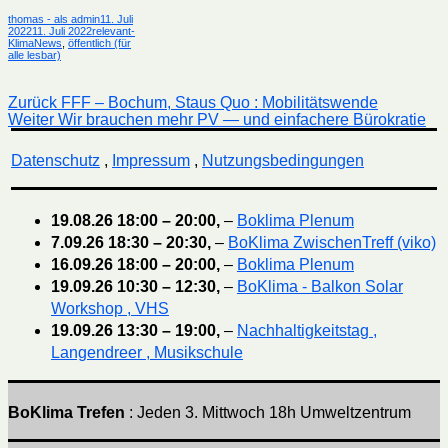
Autor
Veröffentlicht
thomas - als admin
11. Juli
Kategorien
am
2022
11. Juli 2022
relevant-
KlimaNews
,
öffentlich (für
alle lesbar)
Beitragsnavigation
Vorheriger
Zurück
FFF – Bochum, Staus Quo : Mobilitätswende
Nächster
Beitrag:
Weiter
Wir brauchen mehr PV — und einfachere Bürokratie
Beitrag:
Datenschutz
,
Impressum
,
Nutzungsbedingungen
19.08.26
18:00
–
20:00
,
–
Boklima Plenum
7.09.26
18:30
–
20:30
,
–
BoKlima ZwischenTreff (viko)
16.09.26
18:00
–
20:00
,
–
Boklima Plenum
19.09.26
10:30
–
12:30
,
–
BoKlima - Balkon Solar
Workshop , VHS
19.09.26
13:30
–
19:00
,
–
Nachhaltigkeitstag ,
Langendreer , Musikschule
BoKlima Trefen
: Jeden 3. Mittwoch 18h Umweltzentrum