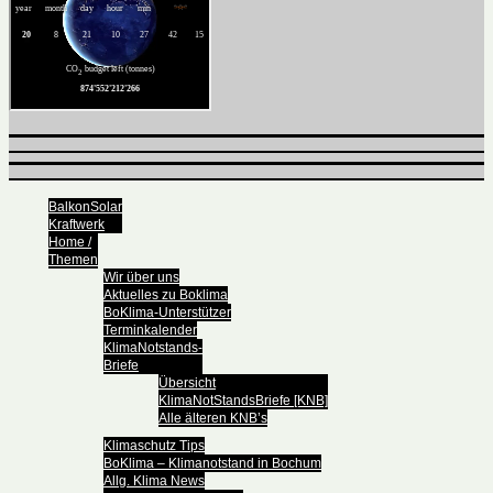
BalkonSolar
Kraftwerk
Home /
Themen
Wir über uns
Aktuelles zu Boklima
BoKlima-Unterstützer
Terminkalender
KlimaNotstands-
Briefe
Übersicht
KlimaNotStandsBriefe [KNB]
Alle älteren KNB’s
Klimaschutz Tips
BoKlima – Klimanotstand in Bochum
Allg. Klima News