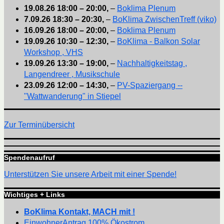
19.08.26
18:00
–
20:00
,
–
Boklima Plenum
7.09.26
18:30
–
20:30
,
–
BoKlima ZwischenTreff (viko)
16.09.26
18:00
–
20:00
,
–
Boklima Plenum
19.09.26
10:30
–
12:30
,
–
BoKlima - Balkon Solar
Workshop , VHS
19.09.26
13:30
–
19:00
,
–
Nachhaltigkeitstag ,
Langendreer , Musikschule
23.09.26
12:00
–
14:30
,
–
PV-Spaziergang --
"Wattwanderung" in Stiepel
Zur Terminübersicht
Spendenaufruf
Unterstützen Sie unsere Arbeit mit einer Spende!
Wichtiges + Links
BoKlima Kontakt, MACH mit !
EinwohnerAntrag 100% Ökostrom