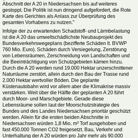
Abschnitt der A 20 in Niedersachsen bis auf weiteres
gestoppt. Die Politik ist nun dringend aufgefordert, die Rote
Karte des Gerichtes als Anlass zur Überprüfung des
gesamten Vorhabens zu nutzen.”
Infolge der zu erwartenden Schadstoff- und Lärmbelastung
ist die A 20 das umweltschädlichste Neubauprojekt des
Bundesverkehrswegeplans (bezifferte Schäden lt. BVWP
760 Mio. Euro). Schäden durch Versiegelung, Zerstörung
von Lebensräumen, Zerschneidung von Landschaften und
die Beeinträchtigung von Schutzgebieten kämen hinzu.
Durch die A 20 werden rund 19.000 Hektar unzerschnittener
Naturräume zerstört, allein durch den Bau der Trasse rund
2.000 Hektar wertvoller Böden. Die geplante
Küstenautobahn wird vor allem aber die Klimakrise massiv
verstärken. Weit über die Hälfte der geplanten A 20 führt
durch Moor- und Marschgebiete. Gerade diese
Lebensräume sollen laut der Moorschutzstrategie des
Bundes und des Landes Niedersachsen prioritär geschützt
werden. Allein für die ersten beiden Abschnitte in
Niedersachsen würden 1,8 Mio. m³ Torf ausgehoben und
fast 450.000 Tonnen CO2 freigesetzt. Bau, Verkehr und
Unterhaltung der A 20 würden pro Jahr mehr als 90.000