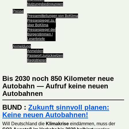
Nutzungsbedingungen
Presse
Pressemitteilungen von BoKlima
Pressespiegel zu /
über BoKlima
Pressespiegel der
Bürgerstimmen /
Leserbriefe
Anmeldung
Anmelden
Passwort zurücksetzen
Registrieren
Bis 2030 noch 850 Kilometer neue
Autobahn — Aufruf keine neuen
Autobahnen
BUND :
Zukunft sinnvoll planen:
Keine neuen Autobahnen!
Will Deutschland die
Klimakrise
eindämmen, muss der