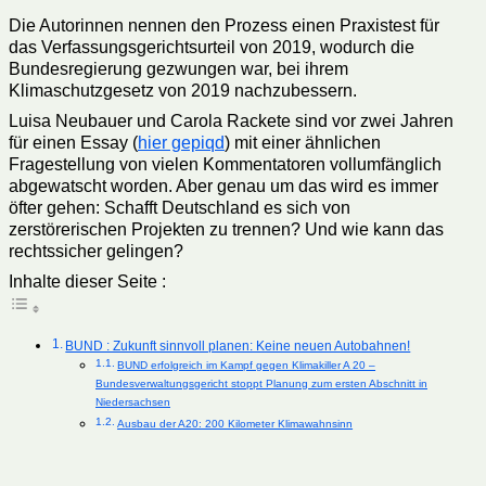
Die Autorinnen nennen den Prozess einen Praxistest für
das Verfassungsgerichtsurteil von 2019, wodurch die
Bundesregierung gezwungen war, bei ihrem
Klimaschutzgesetz von 2019 nachzubessern.
Luisa Neubauer und Carola Rackete sind vor zwei Jahren
für einen Essay (
hier gepiqd
) mit einer ähnlichen
Fragestellung von vielen Kommentatoren vollumfänglich
abgewatscht worden. Aber genau um das wird es immer
öfter gehen: Schafft Deutschland es sich von
zerstörerischen Projekten zu trennen? Und wie kann das
rechtssicher gelingen?
Inhalte dieser Seite :
BUND : Zukunft sinnvoll planen: Keine neuen Autobahnen!
BUND erfolgreich im Kampf gegen Klimakiller A 20 –
Bundesverwaltungsgericht stoppt Planung zum ersten Abschnitt in
Niedersachsen
Ausbau der A20: 200 Kilometer Klimawahnsinn