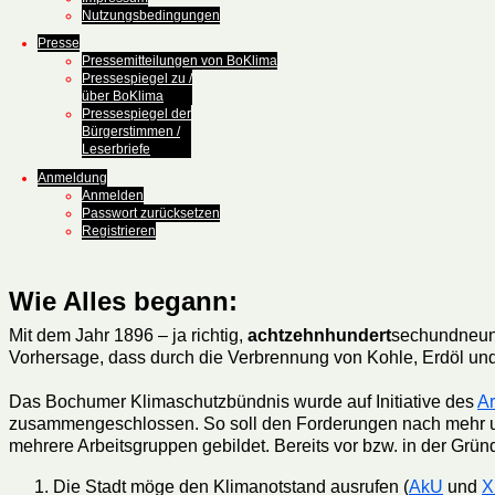
Nutzungsbedingungen
Presse
Pressemitteilungen von BoKlima
Pressespiegel zu /
über BoKlima
Pressespiegel der
Bürgerstimmen /
Leserbriefe
Anmeldung
Anmelden
Passwort zurücksetzen
Registrieren
Wie Alles begann:
Mit dem Jahr 1896 – ja richtig,
achtzehnhundert
sechundneunz
Vorhersage, dass durch die Verbrennung von Kohle, Erdöl un
Das Bochumer Klimaschutzbündnis wurde auf Initiative des
Ar
zusammengeschlossen. So soll den Forderungen nach mehr un
mehrere Arbeitsgruppen gebildet. Bereits vor bzw. in der G
Die Stadt möge den Klimanotstand ausrufen (
AkU
und
X