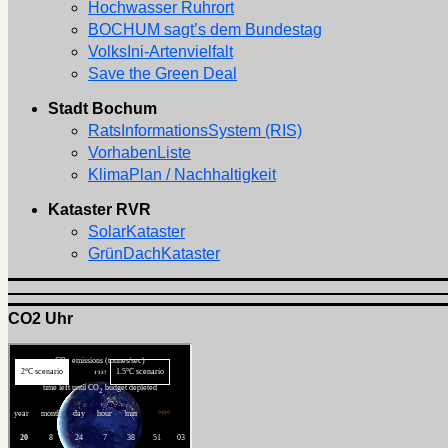
Hochwasser Ruhrort
BOCHUM sagt’s dem Bundestag
VolksIni-Artenvielfalt
Save the Green Deal
Stadt Bochum
RatsInformationsSystem (RIS)
VorhabenListe
KlimaPlan / Nachhaltigkeit
Kataster RVR
SolarKataster
GrünDachKataster
CO2 Uhr