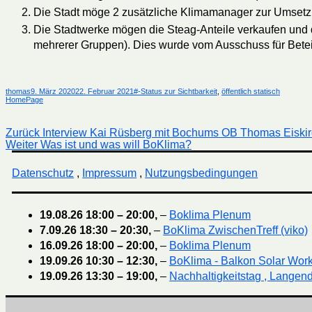
Die Stadt möge 2 zusätzliche Klimamanager zur Umsetzu
Die Stadtwerke mögen die Steag-Anteile verkaufen und d
mehrerer Gruppen). Dies wurde vom Ausschuss für Beteil
Autor
Veröffentlicht
Kategorien
thomas
9. März 2020
22. Februar 2021
#-Status zur Sichtbarkeit
,
öffentlich statisch
am
HomePage
Beitragsnavigation
Vorheriger
Zurück
Interview Kai Rüsberg mit Bochums OB Thomas Eiskir
Nächster
Beitrag:
Weiter
Was ist und was will BoKlima?
Beitrag:
Datenschutz
,
Impressum
,
Nutzungsbedingungen
19.08.26
18:00
–
20:00
,
–
Boklima Plenum
7.09.26
18:30
–
20:30
,
–
BoKlima ZwischenTreff (viko)
16.09.26
18:00
–
20:00
,
–
Boklima Plenum
19.09.26
10:30
–
12:30
,
–
BoKlima - Balkon Solar Wor
19.09.26
13:30
–
19:00
,
–
Nachhaltigkeitstag , Langend