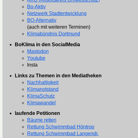
Bo-Aktiv
Netzwerk Stadtentwicklung
BO-Alternativ
(auch mit weiteren Terminen)
Klimabündnis Dortmund
BoKlima in den SocialMedia
Mastodon
Youtube
Insta
Links zu Themen in den Mediatheken
Nachhaltigkeit
Klimanotstand
KlimaSchutz
Klimawandel
laufende Petitionen
Bäume retten
Rettung Schwimmbad Höntrop
Rettung Schwimmbad Langendr.