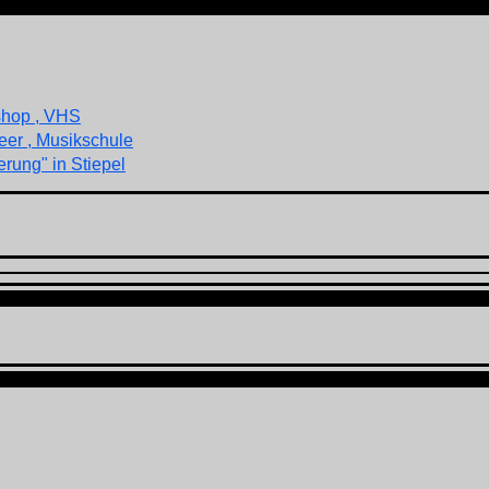
shop , VHS
eer , Musikschule
rung" in Stiepel