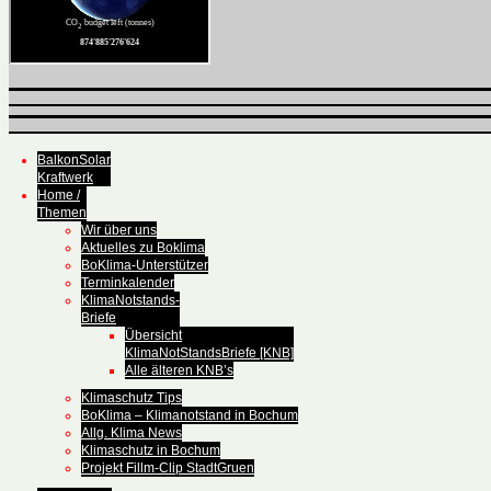
BalkonSolar
Kraftwerk
Home /
Themen
Wir über uns
Aktuelles zu Boklima
BoKlima-Unterstützer
Terminkalender
KlimaNotstands-
Briefe
Übersicht
KlimaNotStandsBriefe [KNB]
Alle älteren KNB’s
Klimaschutz Tips
BoKlima – Klimanotstand in Bochum
Allg. Klima News
Klimaschutz in Bochum
Projekt Fillm-Clip StadtGruen