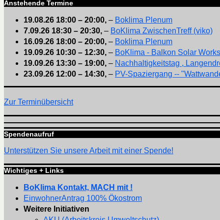
Anstehende Termine
19.08.26
18:00
–
20:00
,
–
Boklima Plenum
7.09.26
18:30
–
20:30
,
–
BoKlima ZwischenTreff (viko)
16.09.26
18:00
–
20:00
,
–
Boklima Plenum
19.09.26
10:30
–
12:30
,
–
BoKlima - Balkon Solar Work
19.09.26
13:30
–
19:00
,
–
Nachhaltigkeitstag , Langendr
23.09.26
12:00
–
14:30
,
–
PV-Spaziergang -- "Wattwande
Zur Terminübersicht
Spendenaufruf
Unterstützen Sie unsere Arbeit mit einer Spende!
Wichtiges + Links
BoKlima Kontakt, MACH mit !
EinwohnerAntrag 100% Ökostrom
Weitere Initiativen
AKU (Arbeitskreis Umweltschutz)