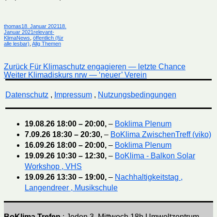
Autor
Veröffentlicht
thomas
18. Januar 2021
18.
am
Kategorien
Januar 2021
relevant-
KlimaNews
,
öffentlich (für
alle lesbar)
,
Allg Themen
Beitragsnavigation
Vorheriger
Zurück
Für Klimaschutz engagieren — letzte Chance
Nächster
Beitrag:
Weiter
Klimadiskurs nrw — ‘neuer’ Verein
Beitrag:
Datenschutz
,
Impressum
,
Nutzungsbedingungen
19.08.26
18:00
–
20:00
,
–
Boklima Plenum
7.09.26
18:30
–
20:30
,
–
BoKlima ZwischenTreff (viko)
16.09.26
18:00
–
20:00
,
–
Boklima Plenum
19.09.26
10:30
–
12:30
,
–
BoKlima - Balkon Solar
Workshop , VHS
19.09.26
13:30
–
19:00
,
–
Nachhaltigkeitstag ,
Langendreer , Musikschule
BoKlima Trefen
: Jeden 3. Mittwoch 18h Umweltzentrum