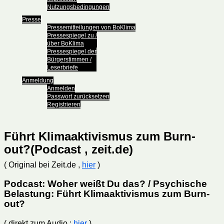
Nutzungsbedingungen
Presse
Pressemitteilungen von BoKlima
Pressespiegel zu /
über BoKlima
Pressespiegel der
Bürgerstimmen /
Leserbriefe
Anmeldung
Anmelden
Passwort zurücksetzen
Registrieren
Führt Klimaaktivismus zum Burn-
out?(Podcast , zeit.de)
( Original bei Zeit.de ,
hier
)
Podcast: Woher weißt Du das? / Psychische
Belastung: Führt Klimaaktivismus zum Burn-
out?
( direkt zum Audio :
hier
)