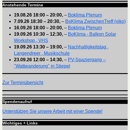
Anstehende Termine
19.08.26
18:00
–
20:00
,
–
Boklima Plenum
7.09.26
18:30
–
20:30
,
–
BoKlima ZwischenTreff (viko)
16.09.26
18:00
–
20:00
,
–
Boklima Plenum
19.09.26
10:30
–
12:30
,
–
BoKlima - Balkon Solar
Workshop , VHS
19.09.26
13:30
–
19:00
,
–
Nachhaltigkeitstag ,
Langendreer , Musikschule
23.09.26
12:00
–
14:30
,
–
PV-Spaziergang --
"Wattwanderung" in Stiepel
Zur Terminübersicht
Spendenaufruf
Unterstützen Sie unsere Arbeit mit einer Spende!
Wichtiges + Links