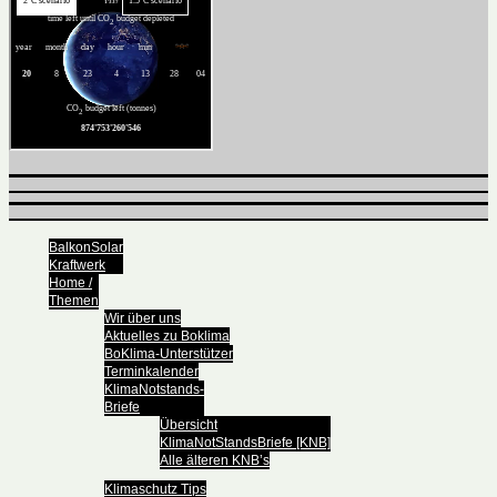
BalkonSolar
Kraftwerk
Home /
Themen
Wir über uns
Aktuelles zu Boklima
BoKlima-Unterstützer
Terminkalender
KlimaNotstands-
Briefe
Übersicht
KlimaNotStandsBriefe [KNB]
Alle älteren KNB’s
Klimaschutz Tips