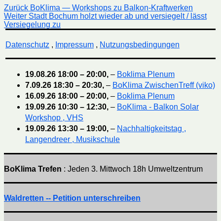
Beitragsnavigation
Vorheriger
Zurück
BoKlima — Workshops zu Balkon-Kraftwerken
Nächster
Beitrag:
Weiter
Stadt Bochum holzt wieder ab und versiegelt / lässt
Beitrag:
Versiegelung zu
Datenschutz
,
Impressum
,
Nutzungsbedingungen
19.08.26
18:00
–
20:00
,
–
Boklima Plenum
7.09.26
18:30
–
20:30
,
–
BoKlima ZwischenTreff (viko)
16.09.26
18:00
–
20:00
,
–
Boklima Plenum
19.09.26
10:30
–
12:30
,
–
BoKlima - Balkon Solar
Workshop , VHS
19.09.26
13:30
–
19:00
,
–
Nachhaltigkeitstag ,
Langendreer , Musikschule
BoKlima Trefen
: Jeden 3. Mittwoch 18h Umweltzentrum
Waldretten -- Petition unterschreiben