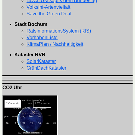
BOCHUM sagt’s dem Bundestag
VolksIni-Artenvielfalt
Save the Green Deal
Stadt Bochum
RatsInformationsSystem (RIS)
VorhabenListe
KlimaPlan / Nachhaltigkeit
Kataster RVR
SolarKataster
GrünDachKataster
CO2 Uhr