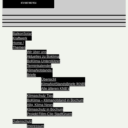
BalkonSolar
Kraftwerk
Home /
Themen
Wir über uns
Aktuelles zu Boklima
BoKlima-Unterstützer
Terminkalender
KlimaNotstands-
Briefe
Übersicht
KlimaNotStandsBriefe [KNB]
Alle älteren KNB’s
Klimaschutz Tips
BoKlima – Klimanotstand in Bochum
Allg. Klima News
Klimaschutz in Bochum
Projekt Fillm-Clip StadtGruen
Datenschutz
Impressum