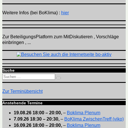
Weitere Infos (bei BoKlima) :
hier
Zur BeteiligungsPlatform zum MitDiskutieren , Vorschläge
einbringen , ...
Suche
Suchen
Suchen
nach:
Zur Terminübersicht
Anstehende Termine
19.08.26
18:00
–
20:00
,
–
Boklima Plenum
7.09.26
18:30
–
20:30
,
–
BoKlima ZwischenTreff (viko)
16.09.26
18:00
–
20:00
,
–
Boklima Plenum