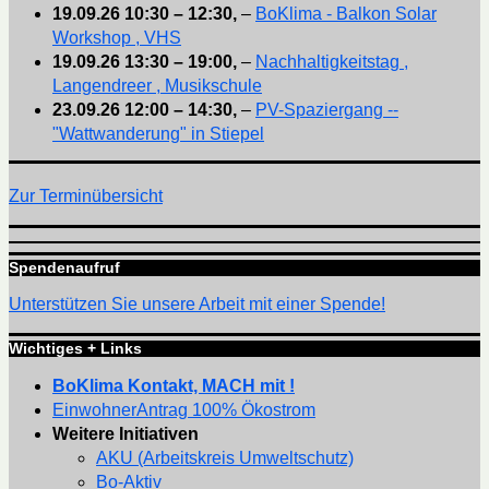
19.09.26
10:30
–
12:30
,
–
BoKlima - Balkon Solar
Workshop , VHS
19.09.26
13:30
–
19:00
,
–
Nachhaltigkeitstag ,
Langendreer , Musikschule
23.09.26
12:00
–
14:30
,
–
PV-Spaziergang --
"Wattwanderung" in Stiepel
Zur Terminübersicht
Spendenaufruf
Unterstützen Sie unsere Arbeit mit einer Spende!
Wichtiges + Links
BoKlima Kontakt, MACH mit !
EinwohnerAntrag 100% Ökostrom
Weitere Initiativen
AKU (Arbeitskreis Umweltschutz)
Bo-Aktiv