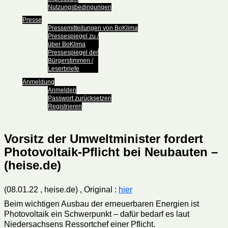
Nutzungsbedingungen
Presse
Pressemitteilungen von BoKlima
Pressespiegel zu /
über BoKlima
Pressespiegel der
Bürgerstimmen /
Leserbriefe
Anmeldung
Anmelden
Passwort zurücksetzen
Registrieren
Vorsitz der Umweltminister fordert
Photovoltaik-Pflicht bei Neubauten –
(heise.de)
(08.01.22 , heise.de) , Original :
hier
Beim wichtigen Ausbau der erneuerbaren Energien ist
Photovoltaik ein Schwerpunkt – dafür bedarf es laut
Niedersachsens Ressortchef einer Pflicht.