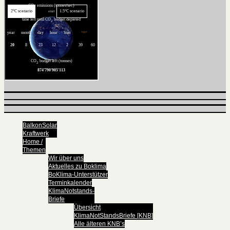
BalkonSolar
Kraftwerk
Home /
Themen
Wir über uns
Aktuelles zu Boklima
BoKlima-Unterstützer
Terminkalender
KlimaNotstands-
Briefe
Übersicht
KlimaNotStandsBriefe [KNB]
Alle älteren KNB’s