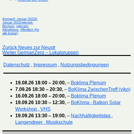
Autor
Veröffentlicht
thomas
8. Januar 2022
8.
am
Kategorien
Januar 2022
relevant-
Bochum
,
relevant-
KlimaNews
,
öffentlich (für
alle lesbar)
Beitragsnavigation
Vorheriger
Zurück
Neues zur Neustr
Nächster
Beitrag:
Weiter
GermanZero – Lokalgruppen
Beitrag:
Datenschutz
,
Impressum
,
Nutzungsbedingungen
19.08.26
18:00
–
20:00
,
–
Boklima Plenum
7.09.26
18:30
–
20:30
,
–
BoKlima ZwischenTreff (viko)
16.09.26
18:00
–
20:00
,
–
Boklima Plenum
19.09.26
10:30
–
12:30
,
–
BoKlima - Balkon Solar
Workshop , VHS
19.09.26
13:30
–
19:00
,
–
Nachhaltigkeitstag ,
Langendreer , Musikschule