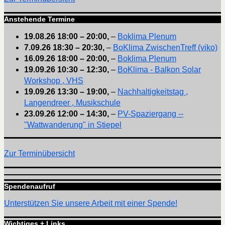
Anstehende Termine
19.08.26
18:00
–
20:00
,
–
Boklima Plenum
7.09.26
18:30
–
20:30
,
–
BoKlima ZwischenTreff (viko)
16.09.26
18:00
–
20:00
,
–
Boklima Plenum
19.09.26
10:30
–
12:30
,
–
BoKlima - Balkon Solar
Workshop , VHS
19.09.26
13:30
–
19:00
,
–
Nachhaltigkeitstag ,
Langendreer , Musikschule
23.09.26
12:00
–
14:30
,
–
PV-Spaziergang --
"Wattwanderung" in Stiepel
Zur Terminübersicht
Spendenaufruf
Unterstützen Sie unsere Arbeit mit einer Spende!
Wichtiges + Links