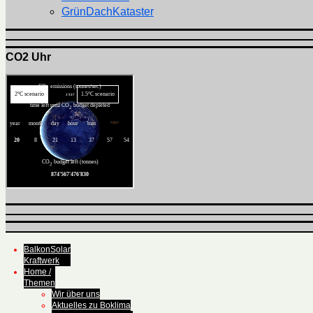
GrünDachKataster
CO2 Uhr
BalkonSolar
Kraftwerk
Home /
Themen
Wir über uns
Aktuelles zu Boklima