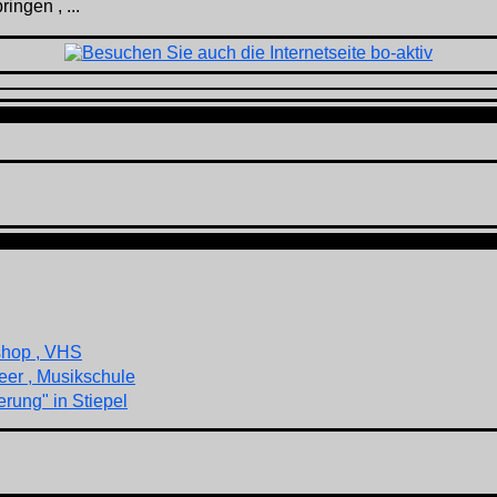
ingen , ...
shop , VHS
eer , Musikschule
rung" in Stiepel