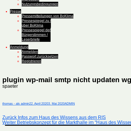
Nutzungsbedingungen
Presse
Pressemitteilungen von BoKlima
Pressespiegel zu /
über BoKlima
Pressespiegel der
Bürgerstimmen /
Leserbriefe
Anmeldung
Anmelden
Passwort zurücksetzen
Registrieren
plugin wp-mail smtp nicht updaten wg 
spaeter
Autor
Veröffentlicht
Kategorien
thomas - als admin
22. April 2020
3. Mai 2020
ADMIN
am
Beitragsnavigation
Vorheriger
Zurück
Infos zum Haus des Wissens aus dem RIS
Nächster
Beitrag:
Weiter
Betriebskonzept für die Markthalle im “Haus des Wiss
Beitrag: