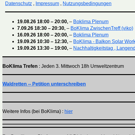
Datenschutz
,
Impressum
,
Nutzungsbedingungen
19.08.26
18:00
–
20:00
,
–
Boklima Plenum
7.09.26
18:30
–
20:30
,
–
BoKlima ZwischenTreff (viko)
16.09.26
18:00
–
20:00
,
–
Boklima Plenum
19.09.26
10:30
–
12:30
,
–
BoKlima - Balkon Solar Wor
19.09.26
13:30
–
19:00
,
–
Nachhaltigkeitstag , Langend
BoKlima Trefen
: Jeden 3. Mittwoch 18h Umweltzentrum
Waldretten -- Petition unterschreiben
Weitere Infos (bei BoKlima) :
hier