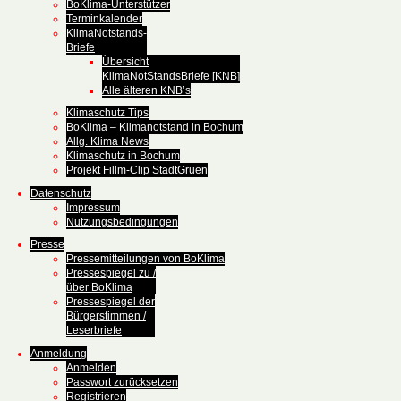
BoKlima-Unterstützer
Terminkalender
KlimaNotstands-
Briefe
Übersicht
KlimaNotStandsBriefe [KNB]
Alle älteren KNB’s
Klimaschutz Tips
BoKlima – Klimanotstand in Bochum
Allg. Klima News
Klimaschutz in Bochum
Projekt Fillm-Clip StadtGruen
Datenschutz
Impressum
Nutzungsbedingungen
Presse
Pressemitteilungen von BoKlima
Pressespiegel zu /
über BoKlima
Pressespiegel der
Bürgerstimmen /
Leserbriefe
Anmeldung
Anmelden
Passwort zurücksetzen
Registrieren