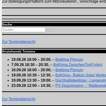
Zur BeteiligungsPlatform zum MitDiskutieren , Vorschläge einbr
Suche
Suchen
Suchen
nach:
Zur Terminübersicht
Anstehende Termine
19.08.26
18:00
–
20:00
,
–
Boklima Plenum
7.09.26
18:30
–
20:30
,
–
BoKlima ZwischenTreff (viko)
16.09.26
18:00
–
20:00
,
–
Boklima Plenum
19.09.26
10:30
–
12:30
,
–
BoKlima - Balkon Solar Work
19.09.26
13:30
–
19:00
,
–
Nachhaltigkeitstag , Langendr
23.09.26
12:00
–
14:30
,
–
PV-Spaziergang -- "Wattwande
Zur Terminübersicht