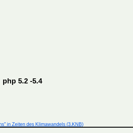
php 5.2 -5.4
ens” in Zeiten des Klimawandels (3.KNB)