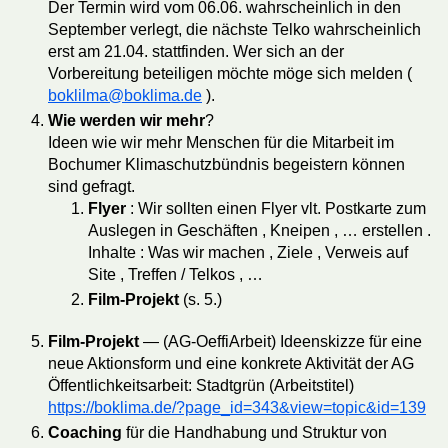
Der Termin wird vom 06.06. wahrscheinlich in den
September verlegt, die nächste Telko wahrscheinlich
erst am 21.04. stattfinden. Wer sich an der
Vorbereitung beteiligen möchte möge sich melden (
boklilma@boklima.de
).
Wie werden wir mehr
?
Ideen wie wir mehr Menschen für die Mitarbeit im
Bochumer Klimaschutzbündnis begeistern können
sind gefragt.
Flyer
: Wir sollten einen Flyer vlt. Postkarte zum
Auslegen in Geschäften , Kneipen , … erstellen .
Inhalte : Was wir machen , Ziele , Verweis auf
Site , Treffen / Telkos , …
Film-Projekt
(s. 5.)
Film-Projekt
— (AG-OeffiArbeit) Ideenskizze für eine
neue Aktionsform und eine konkrete Aktivität der AG
Öffentlichkeitsarbeit: Stadtgrün (Arbeitstitel)
https://boklima.de/?page_id=343&view=topic&id=139
Coaching
für die Handhabung und Struktur von