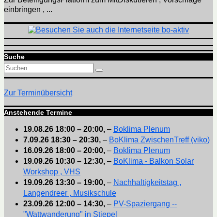
einbringen , ...
Suche
Suchen
Suchen
nach:
Zur Terminübersicht
Anstehende Termine
19.08.26
18:00
–
20:00
,
–
Boklima Plenum
7.09.26
18:30
–
20:30
,
–
BoKlima ZwischenTreff (viko)
16.09.26
18:00
–
20:00
,
–
Boklima Plenum
19.09.26
10:30
–
12:30
,
–
BoKlima - Balkon Solar
Workshop , VHS
19.09.26
13:30
–
19:00
,
–
Nachhaltigkeitstag ,
Langendreer , Musikschule
23.09.26
12:00
–
14:30
,
–
PV-Spaziergang --
"Wattwanderung" in Stiepel