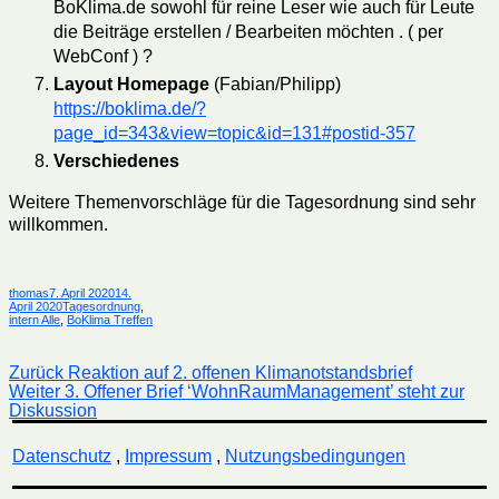
BoKlima.de sowohl für reine Leser wie auch für Leute
die Beiträge erstellen / Bearbeiten möchten . ( per
WebConf ) ?
Layout Homepage
(Fabian/Philipp)
https://boklima.de/?
page_id=343&view=topic&id=131#postid-357
Verschiedenes
Weitere Themenvorschläge für die Tagesordnung sind sehr
willkommen.
Autor
Veröffentlicht
thomas
7. April 2020
14.
am
Kategorien
April 2020
Tagesordnung
,
intern Alle
,
BoKlima Treffen
Beitragsnavigation
Vorheriger
Zurück
Reaktion auf 2. offenen Klimanotstandsbrief
Nächster
Beitrag:
Weiter
3. Offener Brief ‘WohnRaumManagement’ steht zur
Beitrag:
Diskussion
Datenschutz
,
Impressum
,
Nutzungsbedingungen