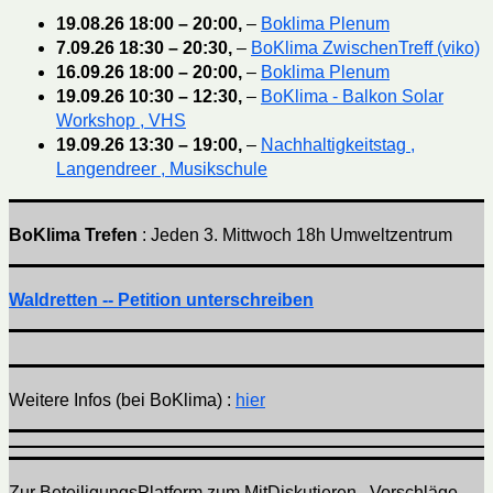
19.08.26
18:00
–
20:00
,
–
Boklima Plenum
7.09.26
18:30
–
20:30
,
–
BoKlima ZwischenTreff (viko)
16.09.26
18:00
–
20:00
,
–
Boklima Plenum
19.09.26
10:30
–
12:30
,
–
BoKlima - Balkon Solar
Workshop , VHS
19.09.26
13:30
–
19:00
,
–
Nachhaltigkeitstag ,
Langendreer , Musikschule
BoKlima Trefen
: Jeden 3. Mittwoch 18h Umweltzentrum
Waldretten -- Petition unterschreiben
Weitere Infos (bei BoKlima) :
hier
Zur BeteiligungsPlatform zum MitDiskutieren , Vorschläge