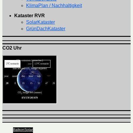
KlimaPlan / Nachhaltigkeit
Kataster RVR
SolarKataster
GrünDachKataster
CO2 Uhr
BalkonSolar