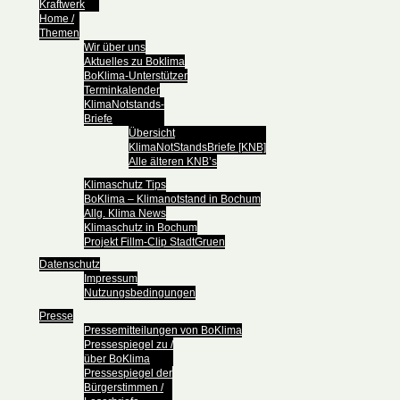
Kraftwerk
Home /
Themen
Wir über uns
Aktuelles zu Boklima
BoKlima-Unterstützer
Terminkalender
KlimaNotstands-
Briefe
Übersicht
KlimaNotStandsBriefe [KNB]
Alle älteren KNB’s
Klimaschutz Tips
BoKlima – Klimanotstand in Bochum
Allg. Klima News
Klimaschutz in Bochum
Projekt Fillm-Clip StadtGruen
Datenschutz
Impressum
Nutzungsbedingungen
Presse
Pressemitteilungen von BoKlima
Pressespiegel zu /
über BoKlima
Pressespiegel der
Bürgerstimmen /