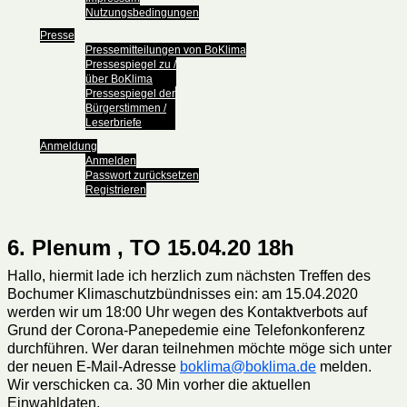
Nutzungsbedingungen
Presse
Pressemitteilungen von BoKlima
Pressespiegel zu /
über BoKlima
Pressespiegel der
Bürgerstimmen /
Leserbriefe
Anmeldung
Anmelden
Passwort zurücksetzen
Registrieren
6. Plenum , TO 15.04.20 18h
Hallo, hiermit lade ich herzlich zum nächsten Treffen des
Bochumer Klimaschutzbündnisses ein: am 15.04.2020
werden wir um 18:00 Uhr wegen des Kontaktverbots auf
Grund der Corona-Panepedemie eine Telefonkonferenz
durchführen. Wer daran teilnehmen möchte möge sich unter
der neuen E-Mail-Adresse
boklima@boklima.de
melden.
Wir verschicken ca. 30 Min vorher die aktuellen
Einwahldaten.