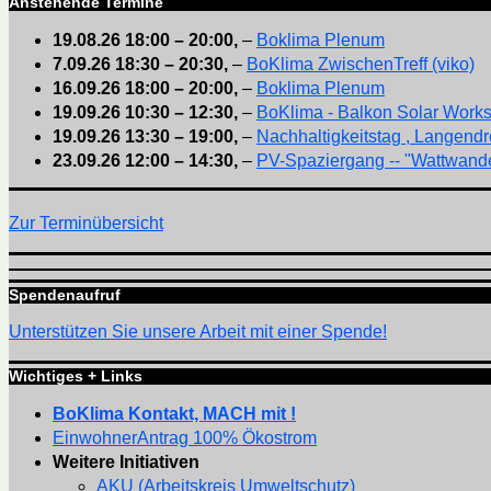
Anstehende Termine
19.08.26
18:00
–
20:00
,
–
Boklima Plenum
7.09.26
18:30
–
20:30
,
–
BoKlima ZwischenTreff (viko)
16.09.26
18:00
–
20:00
,
–
Boklima Plenum
19.09.26
10:30
–
12:30
,
–
BoKlima - Balkon Solar Work
19.09.26
13:30
–
19:00
,
–
Nachhaltigkeitstag , Langendr
23.09.26
12:00
–
14:30
,
–
PV-Spaziergang -- "Wattwande
Zur Terminübersicht
Spendenaufruf
Unterstützen Sie unsere Arbeit mit einer Spende!
Wichtiges + Links
BoKlima Kontakt, MACH mit !
EinwohnerAntrag 100% Ökostrom
Weitere Initiativen
AKU (Arbeitskreis Umweltschutz)