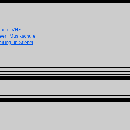
shop , VHS
eer , Musikschule
rung" in Stiepel