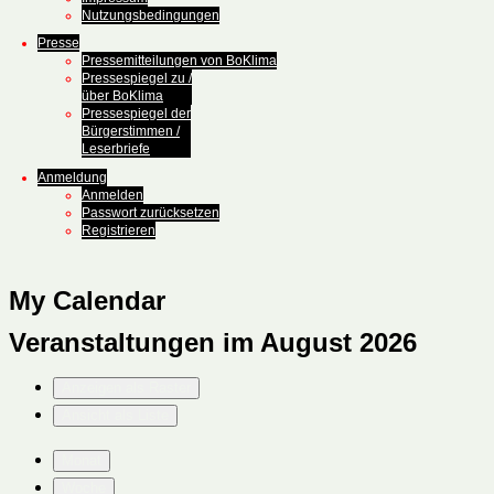
Nutzungsbedingungen
Presse
Pressemitteilungen von BoKlima
Pressespiegel zu /
über BoKlima
Pressespiegel der
Bürgerstimmen /
Leserbriefe
Anmeldung
Anmelden
Passwort zurücksetzen
Registrieren
My Calendar
Veranstaltungen im August 2026
Anzeigen als
Raster
Ansicht als
Liste
Monat
Woche