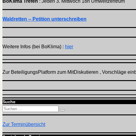
BoKlima Trefen
: Jeden 3. Mittwoch 18h Umweltzentrum
Waldretten -- Petition unterschreiben
Weitere Infos (bei BoKlima) :
hier
Zur BeteiligungsPlatform zum MitDiskutieren , Vorschläge einbr
Suche
Suchen
Suchen
nach:
Zur Terminübersicht