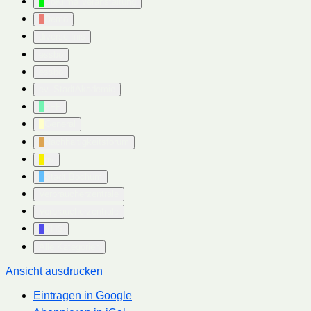
BoKlima Veranstaltung
Demo
diverse Inis
essbo
essbo
ev. StadtAkademie
FFF
General
Nachhaltigkeitsforum
pv
Stadt Bochum
Verbraucherzentrale
Verbraucherzentrale
VHS
Alle Kategorien
Ansicht
ausdrucken
Eintragen in
Google