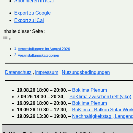
Abonnieren in
iCal
Export zu
Google
Export zu
iCal
Inhalte dieser Seite :
Veranstaltungen im August 2026
Veranstaltungskategorien
Datenschutz
,
Impressum
,
Nutzungsbedingungen
19.08.26
18:00
–
20:00
,
–
Boklima Plenum
7.09.26
18:30
–
20:30
,
–
BoKlima ZwischenTreff (viko)
16.09.26
18:00
–
20:00
,
–
Boklima Plenum
19.09.26
10:30
–
12:30
,
–
BoKlima - Balkon Solar Wor
19.09.26
13:30
–
19:00
,
–
Nachhaltigkeitstag , Langend