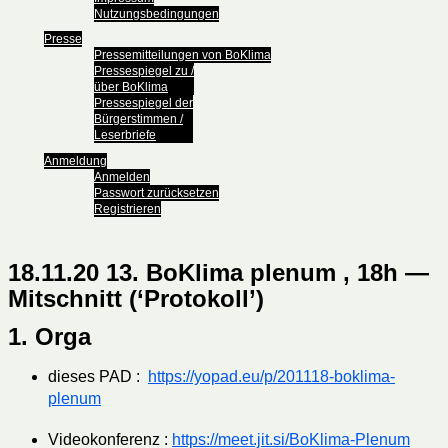
Nutzungsbedingungen
Presse
Pressemitteilungen von BoKlima
Pressespiegel zu /
über BoKlima
Pressespiegel der
Bürgerstimmen /
Leserbriefe
Anmeldung
Anmelden
Passwort zurücksetzen
Registrieren
18.11.20 13. BoKlima plenum , 18h —
Mitschnitt (‘Protokoll’)
1. Orga
dieses PAD :
https://yopad.eu/p/201118-boklima-
plenum
Videokonferenz :
https://meet.jit.si/BoKlima-Plenum