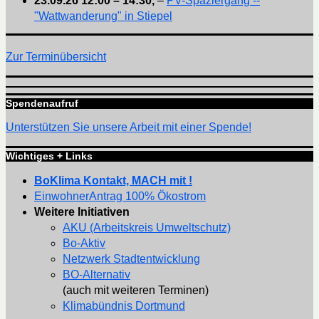
23.09.26
12:00
–
14:30
,
–
PV-Spaziergang --
"Wattwanderung" in Stiepel
Zur Terminübersicht
Spendenaufruf
Unterstützen Sie unsere Arbeit mit einer Spende!
Wichtiges + Links
BoKlima Kontakt, MACH mit !
EinwohnerAntrag 100% Ökostrom
Weitere Initiativen
AKU (Arbeitskreis Umweltschutz)
Bo-Aktiv
Netzwerk Stadtentwicklung
BO-Alternativ
(auch mit weiteren Terminen)
Klimabündnis Dortmund