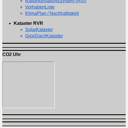
RatsInformationsSystem (RIS)
VorhabenListe
KlimaPlan / Nachhaltigkeit
Kataster RVR
SolarKataster
GrünDachKataster
CO2 Uhr