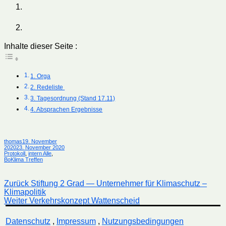
Inhalte dieser Seite :
1. Orga
2. Redeliste
3. Tagesordnung (Stand 17.11)
4. Absprachen Ergebnisse
Autor
Veröffentlicht
thomas
19. November
am
Kategorien
2020
23. November 2020
Protokoll
,
intern Alle
,
BoKlima Treffen
Beitragsnavigation
Vorheriger
Zurück
Stiftung 2 Grad — Unternehmer für Klimaschutz –
Beitrag:
Klimapolitik
Nächster
Weiter
Verkehrskonzept Wattenscheid
Beitrag:
Datenschutz
,
Impressum
,
Nutzungsbedingungen