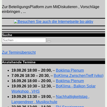
Zur BeteiligungsPlatform zum MitDiskutieren , Vorschläge
einbringen , ...
Suche
Suchen
Suchen
nach:
Zur Terminübersicht
Anstehende Termine
19.08.26
18:00
–
20:00
,
–
Boklima Plenum
7.09.26
18:30
–
20:30
,
–
BoKlima ZwischenTreff (viko)
16.09.26
18:00
–
20:00
,
–
Boklima Plenum
19.09.26
10:30
–
12:30
,
–
BoKlima - Balkon Solar
Workshop , VHS
19.09.26
13:30
–
19:00
,
–
Nachhaltigkeitstag ,
Langendreer , Musikschule