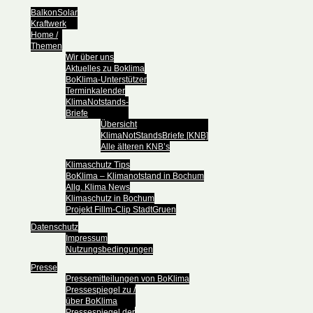
BalkonSolar
Kraftwerk
Home /
Themen
Wir über uns
Aktuelles zu Boklima
BoKlima-Unterstützer
Terminkalender
KlimaNotstands-
Briefe
Übersicht
KlimaNotStandsBriefe [KNB]
Alle älteren KNB’s
Klimaschutz Tips
BoKlima – Klimanotstand in Bochum
Allg. Klima News
Klimaschutz in Bochum
Projekt Fillm-Clip StadtGruen
Datenschutz
Impressum
Nutzungsbedingungen
Presse
Pressemitteilungen von BoKlima
Pressespiegel zu /
über BoKlima
Pressespiegel der