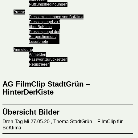
Nutzungsbedingungen
Presse
Pressemitteilungen von BoKlima
Pressespiegel zu /
über BoKlima
Pressespiegel der
Bürgerstimmen /
Leserbriefe
Anmeldung
Anmelden
Passwort zurücksetzen
Registrieren
AG FilmClip StadtGrün –
HinterDerKiste
Übersicht Bilder
Dreh-Tag Mi 27.05.20 , Thema StadtGrün – FilmClip für
BoKlima