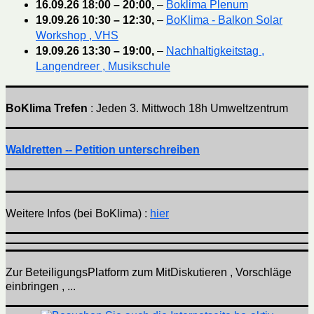
16.09.26
18:00
–
20:00
,
–
Boklima Plenum
19.09.26
10:30
–
12:30
,
–
BoKlima - Balkon Solar
Workshop , VHS
19.09.26
13:30
–
19:00
,
–
Nachhaltigkeitstag ,
Langendreer , Musikschule
BoKlima Trefen
: Jeden 3. Mittwoch 18h Umweltzentrum
Waldretten -- Petition unterschreiben
Weitere Infos (bei BoKlima) :
hier
Zur BeteiligungsPlatform zum MitDiskutieren , Vorschläge
einbringen , ...