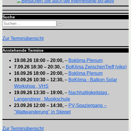
Suche
Suchen
Suchen
nach:
Zur Terminübersicht
Anstehende Termine
19.08.26
18:00
–
20:00
,
–
Boklima Plenum
7.09.26
18:30
–
20:30
,
–
BoKlima ZwischenTreff (viko)
16.09.26
18:00
–
20:00
,
–
Boklima Plenum
19.09.26
10:30
–
12:30
,
–
BoKlima - Balkon Solar
Workshop , VHS
19.09.26
13:30
–
19:00
,
–
Nachhaltigkeitstag ,
Langendreer , Musikschule
23.09.26
12:00
–
14:30
,
–
PV-Spaziergang --
"Wattwanderung" in Stiepel
Zur Terminübersicht