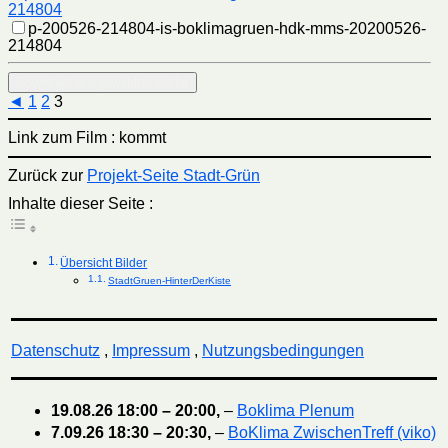
p-200526-214804-is-boklimagruen-hdk-mms-20200526-
214804
◄
1
2
3
Link zum Film : kommt
Zurück zur
Projekt-Seite Stadt-Grün
Inhalte dieser Seite :
Übersicht Bilder
StadtGruen-HinterDerKiste
Datenschutz
,
Impressum
,
Nutzungsbedingungen
19.08.26
18:00
–
20:00
,
–
Boklima Plenum
7.09.26
18:30
–
20:30
,
–
BoKlima ZwischenTreff (viko)