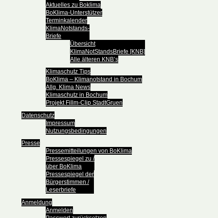
Aktuelles zu Boklima
BoKlima-Unterstützer
Terminkalender
KlimaNotstands-
Briefe
Übersicht
KlimaNotStandsBriefe [KNB]
Alle älteren KNB’s
Klimaschutz Tips
BoKlima – Klimanotstand in Bochum
Allg. Klima News
Klimaschutz in Bochum
Projekt Fillm-Clip StadtGruen
Datenschutz
Impressum
Nutzungsbedingungen
Presse
Pressemitteilungen von BoKlima
Pressespiegel zu /
über BoKlima
Pressespiegel der
Bürgerstimmen /
Leserbriefe
Anmeldung
Anmelden