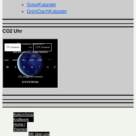
SolarKataster
GrünDachKataster
CO2 Uhr
BalkonSolar
Kraftwerk
Home /
Themen
Wir über uns