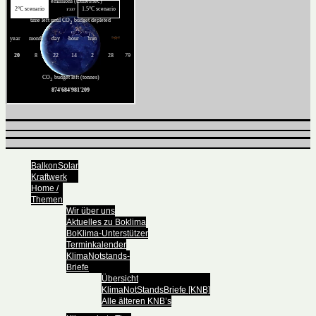
BalkonSolar
Kraftwerk
Home /
Themen
Wir über uns
Aktuelles zu Boklima
BoKlima-Unterstützer
Terminkalender
KlimaNotstands-
Briefe
Übersicht
KlimaNotStandsBriefe [KNB]
Alle älteren KNB’s