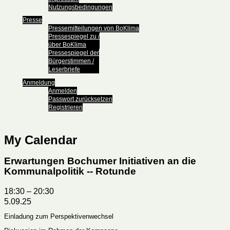
Nutzungsbedingungen
Presse
Pressemitteilungen von BoKlima
Pressespiegel zu /
über BoKlima
Pressespiegel der
Bürgerstimmen /
Leserbriefe
Anmeldung
Anmelden
Passwort zurücksetzen
Registrieren
My Calendar
Erwartungen Bochumer Initiativen an die
Kommunalpolitik -- Rotunde
18:30
–
20:30
5.09.25
Einladung zum Perspektivenwechsel