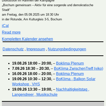
Diskussion im Rahmen der Kampagne
„
Bochum gemeinsam – Aktiv für eine sorgende und demokratische
Stadt“
am Freitag, den 05.09.2025 um 18:30 Uhr
in der Rotunde, Am Kulturgleis 3-5, Bochum
iCal
Read more
Kompletten Kalender ansehen
Datenschutz
,
Impressum
,
Nutzungsbedingungen
19.08.26
18:00
–
20:00
,
–
Boklima Plenum
7.09.26
18:30
–
20:30
,
–
BoKlima ZwischenTreff (viko)
16.09.26
18:00
–
20:00
,
–
Boklima Plenum
19.09.26
10:30
–
12:30
,
–
BoKlima - Balkon Solar
Workshop , VHS
19.09.26
13:30
–
19:00
,
–
Nachhaltigkeitstag ,
Langendreer , Musikschule