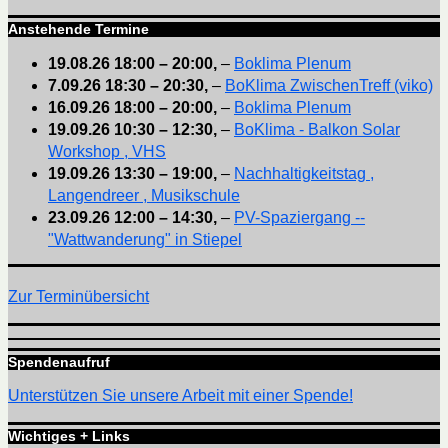
Anstehende Termine
19.08.26
18:00
–
20:00
,
–
Boklima Plenum
7.09.26
18:30
–
20:30
,
–
BoKlima ZwischenTreff (viko)
16.09.26
18:00
–
20:00
,
–
Boklima Plenum
19.09.26
10:30
–
12:30
,
–
BoKlima - Balkon Solar
Workshop , VHS
19.09.26
13:30
–
19:00
,
–
Nachhaltigkeitstag ,
Langendreer , Musikschule
23.09.26
12:00
–
14:30
,
–
PV-Spaziergang --
"Wattwanderung" in Stiepel
Zur Terminübersicht
Spendenaufruf
Unterstützen Sie unsere Arbeit mit einer Spende!
Wichtiges + Links