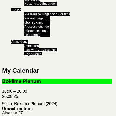
Nutzungsbedingungen
Presse
Pressemitteilungen von BoKlima
Pressespiegel zu /
über BoKlima
Pressespiegel der
Bürgerstimmen /
Leserbriefe
Anmeldung
Anmelden
Passwort zurücksetzen
Registrieren
My Calendar
Boklima Plenum
18:00
–
20:00
20.08.25
50 +x. Boklima Plenum (2024)
Umweltzentrum
Alsenstr 27