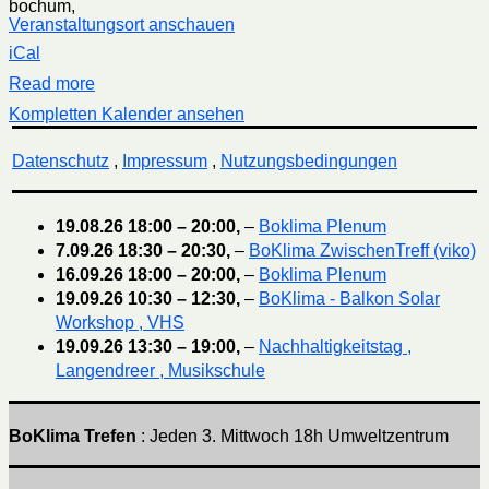
bochum
,
Veranstaltungsort anschauen
iCal
Read more
Kompletten Kalender ansehen
Datenschutz
,
Impressum
,
Nutzungsbedingungen
19.08.26
18:00
–
20:00
,
–
Boklima Plenum
7.09.26
18:30
–
20:30
,
–
BoKlima ZwischenTreff (viko)
16.09.26
18:00
–
20:00
,
–
Boklima Plenum
19.09.26
10:30
–
12:30
,
–
BoKlima - Balkon Solar
Workshop , VHS
19.09.26
13:30
–
19:00
,
–
Nachhaltigkeitstag ,
Langendreer , Musikschule
BoKlima Trefen
: Jeden 3. Mittwoch 18h Umweltzentrum