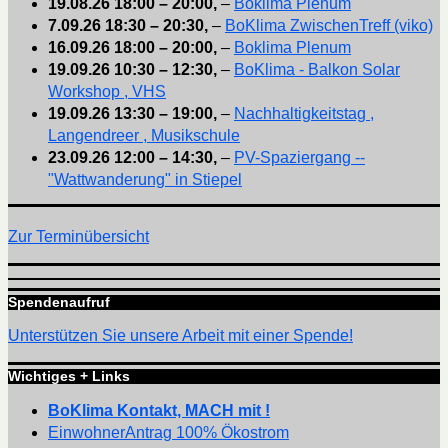
19.08.26
18:00
–
20:00
,
–
Boklima Plenum
7.09.26
18:30
–
20:30
,
–
BoKlima ZwischenTreff (viko)
16.09.26
18:00
–
20:00
,
–
Boklima Plenum
19.09.26
10:30
–
12:30
,
–
BoKlima - Balkon Solar
Workshop , VHS
19.09.26
13:30
–
19:00
,
–
Nachhaltigkeitstag ,
Langendreer , Musikschule
23.09.26
12:00
–
14:30
,
–
PV-Spaziergang --
"Wattwanderung" in Stiepel
Zur Terminübersicht
Spendenaufruf
Unterstützen Sie unsere Arbeit mit einer Spende!
Wichtiges + Links
BoKlima Kontakt, MACH mit !
EinwohnerAntrag 100% Ökostrom