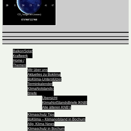
BalkonSolar
Kraftwerk
Home /
Themen
Wir über uns
Aktuelles zu Boklima
BoKlima-Unterstützer
Terminkalender
KlimaNotstands-
Briefe
Übersicht
KlimaNotStandsBriefe [KNB]
Alle älteren KNB’s
Klimaschutz Tips
BoKlima – Klimanotstand in Bochum
Allg. Klima News
Klimaschutz in Bochum