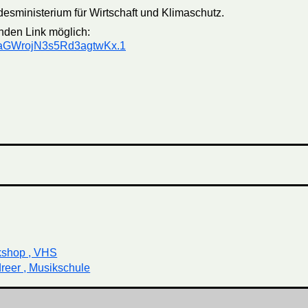
esministerium für Wirtschaft und Klimaschutz.
nden Link möglich:
faGWrojN3s5Rd3agtwKx.1
kshop , VHS
reer , Musikschule