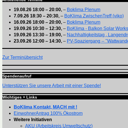
19.08.26
18:00
–
20:00
,
–
Boklima Plenum
7.09.26
18:30
–
20:30
,
–
BoKlima ZwischenTreff (viko)
16.09.26
18:00
–
20:00
,
–
Boklima Plenum
19.09.26
10:30
–
12:30
,
–
BoKlima - Balkon Solar Work
19.09.26
13:30
–
19:00
,
–
Nachhaltigkeitstag , Langendr
23.09.26
12:00
–
14:30
,
–
PV-Spaziergang -- "Wattwande
Zur Terminübersicht
Spendenaufruf
Unterstützen Sie unsere Arbeit mit einer Spende!
Wichtiges + Links
BoKlima Kontakt, MACH mit !
EinwohnerAntrag 100% Ökostrom
Weitere Initiativen
AKU (Arbeitskreis Umweltschutz)