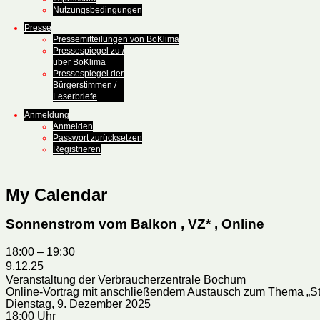
Nutzungsbedingungen
Presse
Pressemitteilungen von BoKlima
Pressespiegel zu /
über BoKlima
Pressespiegel der
Bürgerstimmen /
Leserbriefe
Anmeldung
Anmelden
Passwort zurücksetzen
Registrieren
My Calendar
Sonnenstrom vom Balkon , VZ* , Online
18:00
–
19:30
9.12.25
Veranstaltung der Verbraucherzentrale Bochum
Online-Vortrag mit anschließendem Austausch zum Thema „St
Dienstag, 9. Dezember 2025
18:00 Uhr