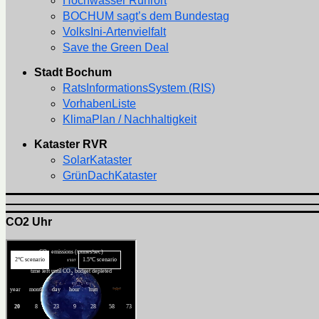
Hochwasser Ruhrort
BOCHUM sagt’s dem Bundestag
VolksIni-Artenvielfalt
Save the Green Deal
Stadt Bochum
RatsInformationsSystem (RIS)
VorhabenListe
KlimaPlan / Nachhaltigkeit
Kataster RVR
SolarKataster
GrünDachKataster
CO2 Uhr