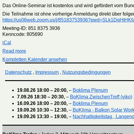
Das Online-Seminar ist kostenlos und wird gefördert vom Bund
Die Teilnahme ist ohne vorherige Anmeldung direkt über folge
https://us06web.zoom.us/j/85183753936?pwd=SLk1DqHtHK
Meeting-ID: 851 8375 3936
Kenncode: 805690
iCal
Read more
Kompletten Kalender ansehen
Datenschutz
,
Impressum
,
Nutzungsbedingungen
19.08.26
18:00
–
20:00
,
–
Boklima Plenum
7.09.26
18:30
–
20:30
,
–
BoKlima ZwischenTreff (viko)
16.09.26
18:00
–
20:00
,
–
Boklima Plenum
19.09.26
10:30
–
12:30
,
–
BoKlima - Balkon Solar Wor
19.09.26
13:30
–
19:00
,
–
Nachhaltigkeitstag , Langend