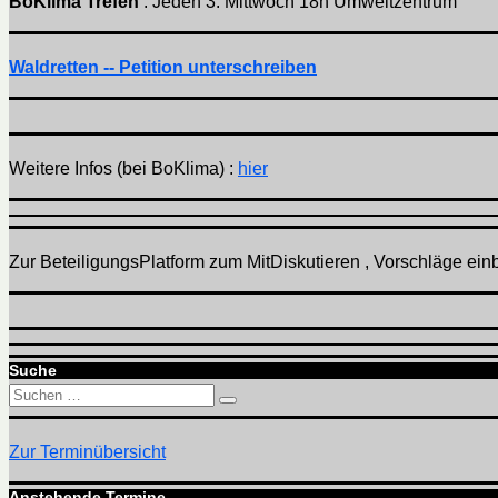
BoKlima Trefen
: Jeden 3. Mittwoch 18h Umweltzentrum
Waldretten -- Petition unterschreiben
Weitere Infos (bei BoKlima) :
hier
Zur BeteiligungsPlatform zum MitDiskutieren , Vorschläge einbr
Suche
Suchen
Suchen
nach:
Zur Terminübersicht
Anstehende Termine