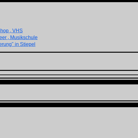
shop , VHS
eer , Musikschule
rung" in Stiepel