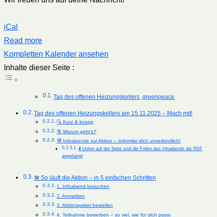
iCal
Read more
Kompletten Kalender ansehen
Inhalte dieser Seite :
Tag des offenen Heizungskellers, greenpeace
Tag des offenen Heizungskellers am 15.11.2025 – Mach mit!
🔍 Kurz & knapp
🎯 Worum geht’s?
🧭 Infoabende zur Aktion – Informier dich unverbindlich!
⬇️ Unten auf der Seite sind die Folien des Infoabends als PDF
angehängt
🛠 So läuft die Aktion – in 5 einfachen Schritten
1. Infoabend besuchen
2. Anmelden
3. Aktionspaket bestellen
4. Teilnahme bewerben – so viel, wie für dich passt