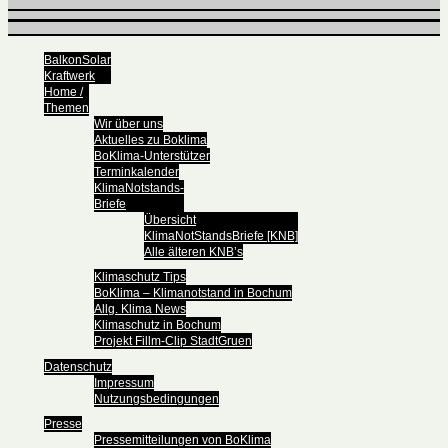
BalkonSolar
Kraftwerk
Home /
Themen
Wir über uns
Aktuelles zu Boklima
BoKlima-Unterstützer
Terminkalender
KlimaNotstands-
Briefe
Übersicht
KlimaNotStandsBriefe [KNB]
Alle älteren KNB’s
Klimaschutz Tips
BoKlima – Klimanotstand in Bochum
Allg. Klima News
Klimaschutz in Bochum
Projekt Fillm-Clip StadtGruen
Datenschutz
Impressum
Nutzungsbedingungen
Presse
Pressemitteilungen von BoKlima