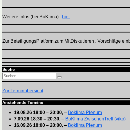
Weitere Infos (bei BoKlima) :
hier
Zur BeteiligungsPlatform zum MitDiskutieren , Vorschläge einbr
Suche
Suchen
Suchen
nach:
Zur Terminübersicht
Anstehende Termine
19.08.26
18:00
–
20:00
,
–
Boklima Plenum
7.09.26
18:30
–
20:30
,
–
BoKlima ZwischenTreff (viko)
16.09.26
18:00
–
20:00
,
–
Boklima Plenum