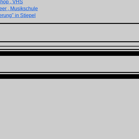
shop , VHS
eer , Musikschule
rung" in Stiepel