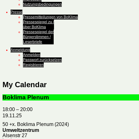
Nutzungsbedingungen
Presse
Pressemitteilungen von BoKlima
Pressespiegel zu /
über BoKlima
Pressespiegel der
Bürgerstimmen /
Leserbriefe
Anmeldung
Anmelden
Passwort zurücksetzen
Registrieren
My Calendar
Boklima Plenum
18:00
–
20:00
19.11.25
50 +x. Boklima Plenum (2024)
Umweltzentrum
Alsenstr 27