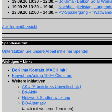
19.09.26
10:30
–
12:30
,
–
BoKlima - Balkon Solar Work
19.09.26
13:30
–
19:00
,
–
Nachhaltigkeitstag , Langendr
23.09.26
12:00
–
14:30
,
–
PV-Spaziergang -- "Wattwande
Zur Terminübersicht
Spendenaufruf
Unterstützen Sie unsere Arbeit mit einer Spende!
Wichtiges + Links
BoKlima Kontakt, MACH mit !
EinwohnerAntrag 100% Ökostrom
Weitere Initiativen
AKU (Arbeitskreis Umweltschutz)
Bo-Aktiv
Netzwerk Stadtentwicklung
BO-Alternativ
(auch mit weiteren Terminen)