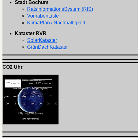
Stadt Bochum
RatsInformationsSystem (RIS)
VorhabenListe
KlimaPlan / Nachhaltigkeit
Kataster RVR
SolarKataster
GrünDachKataster
CO2 Uhr