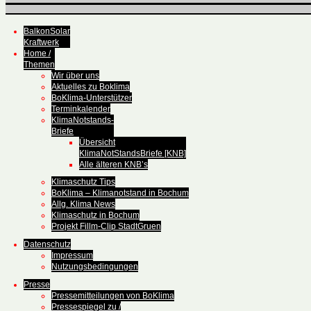
BalkonSolar
Kraftwerk
Home /
Themen
Wir über uns
Aktuelles zu Boklima
BoKlima-Unterstützer
Terminkalender
KlimaNotstands-
Briefe
Übersicht
KlimaNotStandsBriefe [KNB]
Alle älteren KNB’s
Klimaschutz Tips
BoKlima – Klimanotstand in Bochum
Allg. Klima News
Klimaschutz in Bochum
Projekt Fillm-Clip StadtGruen
Datenschutz
Impressum
Nutzungsbedingungen
Presse
Pressemitteilungen von BoKlima
Pressespiegel zu /