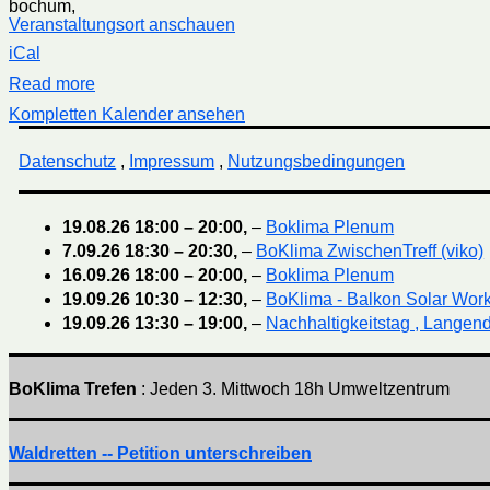
bochum
,
Veranstaltungsort anschauen
iCal
Read more
Kompletten Kalender ansehen
Datenschutz
,
Impressum
,
Nutzungsbedingungen
19.08.26
18:00
–
20:00
,
–
Boklima Plenum
7.09.26
18:30
–
20:30
,
–
BoKlima ZwischenTreff (viko)
16.09.26
18:00
–
20:00
,
–
Boklima Plenum
19.09.26
10:30
–
12:30
,
–
BoKlima - Balkon Solar Wor
19.09.26
13:30
–
19:00
,
–
Nachhaltigkeitstag , Langend
BoKlima Trefen
: Jeden 3. Mittwoch 18h Umweltzentrum
Waldretten -- Petition unterschreiben