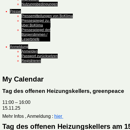
Nutzungsbedingungen
Presse
Pressemitteilungen von BoKlima
Pressespiegel zu /
über BoKlima
Pressespiegel der
Bürgerstimmen /
Leserbriefe
Anmeldung
Anmelden
Passwort zurücksetzen
Registrieren
My Calendar
Tag des offenen Heizungskellers, greenpeace
11:00
–
16:00
15.11.25
Mehr Infos , Anmeldung :
hier
Tag des offenen Heizungskellers am 15