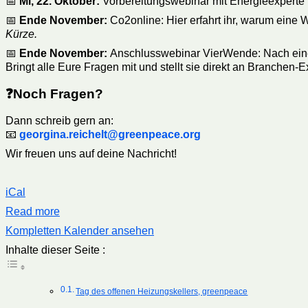
📅
Mi, 22. Oktober:
Vorbereitungswebinar mit
Energieexperte 
📅
Ende November:
Co2online: Hier erfahrt ihr, warum eine W
Kürze.
📅
Ende November:
Anschlusswebinar VierWende: Nach eine
Bringt alle Eure Fragen mit und stellt sie direkt an Branche
❓Noch Fragen?
Dann schreib gern an:
📧
georgina.reichelt@greenpeace.org
Wir freuen uns auf deine Nachricht!
iCal
Read more
Kompletten Kalender ansehen
Inhalte dieser Seite :
Tag des offenen Heizungskellers, greenpeace