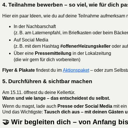
4. Teilnahme bewerben – so viel, wie für dich pa
Hier ein paar Ideen, wie du auf deine Teilnahme aufmerksam
In der Nachbarschaft
(z. B. am Laternenpfahl, im Briefkasten oder beim Bäcker
Auf Social Media
(z. B. mit dem Hashtag
#offenerHeizungskeller
oder au
Über eine
Pressemitteilung
in der Lokalzeitung
(die wir gern für dich vorbereiten)
Flyer & Plakate
findest du im
Aktionspaket
– oder zum Selbst
5. Durchführen & sichtbar machen
Am 15.11. öffnest du deine Kellertür.
Wann und wie lange – das entscheidest du selbst.
Wenn du magst, lade auch
Presse oder Social Media
mit ein
Und das Wichtigste:
Tausch dich aus – mit deinen Gästen u
🤝 Wir begleiten dich – von Anfang bi