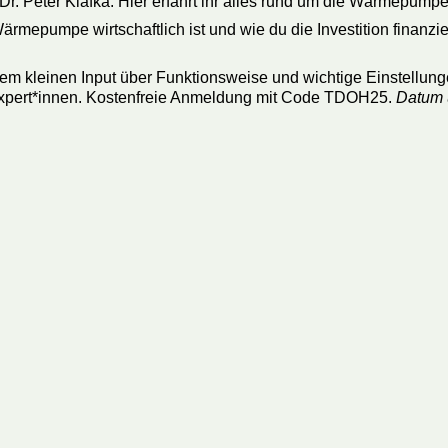
Dr. Peter Klafka: Hier erfahrt ihr alles rund um die Wärmepu
ärmepumpe wirtschaftlich ist und wie du die Investition finanzier
m kleinen Input über Funktionsweise und wichtige Einstellung
n-Expert*innen. Kostenfreie Anmeldung mit Code TDOH25.
Datum u