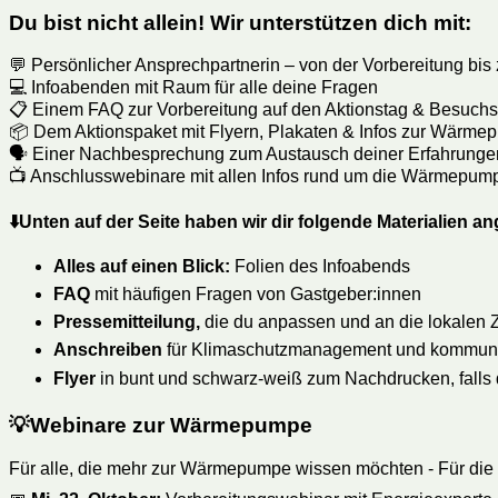
Du bist nicht allein! Wir unterstützen dich mit:
💬 Persönlicher Ansprechpartnerin – von der Vorbereitung bi
💻 Infoabenden mit Raum für alle deine Fragen
📋 Einem FAQ zur Vorbereitung auf den Aktionstag & Besuchs
📦 Dem Aktionspaket mit Flyern, Plakaten & Infos zur Wärm
🗣️ Einer Nachbesprechung zum Austausch deiner Erfahrunge
📺 Anschlusswebinare mit allen Infos rund um die Wärmepu
⬇️
Unten auf der Seite haben wir dir folgende Materialien a
Alles auf einen Blick:
Folien des Infoabends
FAQ
mit häufigen Fragen von Gastgeber:innen
Pressemitteilung,
die du anpassen und an die lokalen Z
Anschreiben
für Klimaschutzmanagement und kommunale
Flyer
in bunt und schwarz-weiß zum Nachdrucken, falls di
💡Webinare zur Wärmepumpe
Für alle, die mehr zur Wärmepumpe wissen möchten - Für die