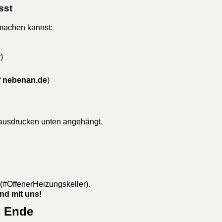
sst
 machen kannst:
)
f
nebenan.de
)
ausdrucken unten angehängt.
 (#OffenerHeizungskeller).
nd mit uns!
s Ende