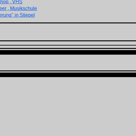
shop , VHS
eer , Musikschule
rung" in Stiepel