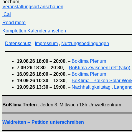
bochum
,
Veranstaltungsort anschauen
iCal
Read more
Kompletten Kalender ansehen
Datenschutz
,
Impressum
,
Nutzungsbedingungen
19.08.26
18:00
–
20:00
,
–
Boklima Plenum
7.09.26
18:30
–
20:30
,
–
BoKlima ZwischenTreff (viko)
16.09.26
18:00
–
20:00
,
–
Boklima Plenum
19.09.26
10:30
–
12:30
,
–
BoKlima - Balkon Solar Wor
19.09.26
13:30
–
19:00
,
–
Nachhaltigkeitstag , Langend
BoKlima Trefen
: Jeden 3. Mittwoch 18h Umweltzentrum
Waldretten -- Petition unterschreiben