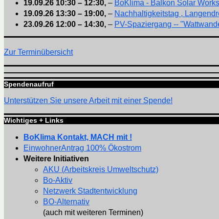
19.09.26
10:30
–
12:30
,
–
BoKlima - Balkon Solar Work
19.09.26
13:30
–
19:00
,
–
Nachhaltigkeitstag , Langendr
23.09.26
12:00
–
14:30
,
–
PV-Spaziergang -- "Wattwande
Zur Terminübersicht
Spendenaufruf
Unterstützen Sie unsere Arbeit mit einer Spende!
Wichtiges + Links
BoKlima Kontakt, MACH mit !
EinwohnerAntrag 100% Ökostrom
Weitere Initiativen
AKU (Arbeitskreis Umweltschutz)
Bo-Aktiv
Netzwerk Stadtentwicklung
BO-Alternativ
(auch mit weiteren Terminen)