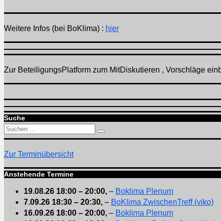
Weitere Infos (bei BoKlima) :
hier
Zur BeteiligungsPlatform zum MitDiskutieren , Vorschläge einbr
Suche
Suchen
Suchen
nach:
Zur Terminübersicht
Anstehende Termine
19.08.26
18:00
–
20:00
,
–
Boklima Plenum
7.09.26
18:30
–
20:30
,
–
BoKlima ZwischenTreff (viko)
16.09.26
18:00
–
20:00
,
–
Boklima Plenum