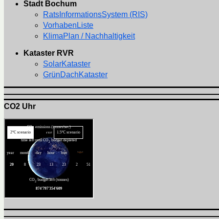
Stadt Bochum
RatsInformationsSystem (RIS)
VorhabenListe
KlimaPlan / Nachhaltigkeit
Kataster RVR
SolarKataster
GrünDachKataster
CO2 Uhr