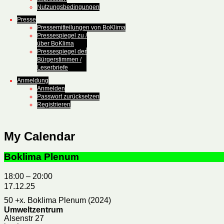
Nutzungsbedingungen
Presse
Pressemitteilungen von BoKlima
Pressespiegel zu /
über BoKlima
Pressespiegel der
Bürgerstimmen /
Leserbriefe
Anmeldung
Anmelden
Passwort zurücksetzen
Registrieren
My Calendar
Boklima Plenum
18:00
–
20:00
17.12.25
50 +x. Boklima Plenum (2024)
Umweltzentrum
Alsenstr 27