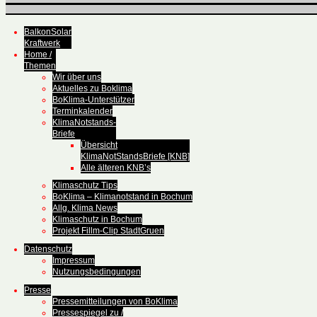
BalkonSolar
Kraftwerk
Home /
Themen
Wir über uns
Aktuelles zu Boklima
BoKlima-Unterstützer
Terminkalender
KlimaNotstands-
Briefe
Übersicht
KlimaNotStandsBriefe [KNB]
Alle älteren KNB’s
Klimaschutz Tips
BoKlima – Klimanotstand in Bochum
Allg. Klima News
Klimaschutz in Bochum
Projekt Fillm-Clip StadtGruen
Datenschutz
Impressum
Nutzungsbedingungen
Presse
Pressemitteilungen von BoKlima
Pressespiegel zu /