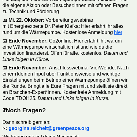
die eigene Aktion oder Besucher:innen mit offenen Fragen
zu Technik und Förderung
📅
Mi, 22. Oktober:
Vorbereitungswebinar
mit
Energieexperte Dr. Peter Klafka: Hier erfahrt ihr alles
rund um die Wärmepumpe. Kostenlose Anmeldung
hier
📅
Ende November:
Co2online: Hier erfahrt ihr, warum
eine Wärmepumpe wirtschaftlich ist und wie du die
Investition finanzierst. Offen für alle, kostenlos.
Datum und
Links folgen in Kürze.
📅
Ende November:
Anschlusswebinar VierWende: Nach
einem kleinen Input über Funktionsweise und wichtige
Einstellungen beim Betrieb einer Wärmepumpe öffnen wir
die Runde. Bringt alle Eure Fragen mit und stellt sie direkt
an Branchen-Expert*innen. Kostenfreie Anmeldung mit
Code TDOH25.
Datum und Links folgen in Kürze.
❓Noch Fragen?
Dann schreib gern an:
📧
georgina.reichelt@greenpeace.org
Wir freuen uns auf deine Nachricht!