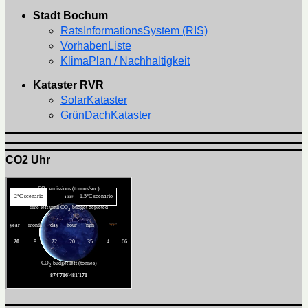
Stadt Bochum
RatsInformationsSystem (RIS)
VorhabenListe
KlimaPlan / Nachhaltigkeit
Kataster RVR
SolarKataster
GrünDachKataster
CO2 Uhr