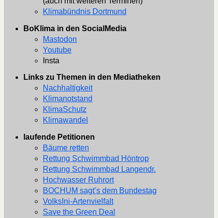
(auch mit weiteren Terminen)
Klimabündnis Dortmund
BoKlima in den SocialMedia
Mastodon
Youtube
Insta
Links zu Themen in den Mediatheken
Nachhaltigkeit
Klimanotstand
KlimaSchutz
Klimawandel
laufende Petitionen
Bäume retten
Rettung Schwimmbad Höntrop
Rettung Schwimmbad Langendr.
Hochwasser Ruhrort
BOCHUM sagt’s dem Bundestag
VolksIni-Artenvielfalt
Save the Green Deal