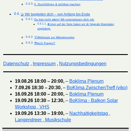
5. Durchführen & sichtbar machen
🤝 Wir begleiten dich – von Anfang bis Ende
Du bist nicht allein! Wir unterstützen dich mit:
⬇️Unten auf der Seite haben wir dir folgende Materialien
angehängt:
💡Webinare zur Wärmepumpe
❓Noch Fragen?
Datenschutz
,
Impressum
,
Nutzungsbedingungen
19.08.26
18:00
–
20:00
,
–
Boklima Plenum
7.09.26
18:30
–
20:30
,
–
BoKlima ZwischenTreff (viko)
16.09.26
18:00
–
20:00
,
–
Boklima Plenum
19.09.26
10:30
–
12:30
,
–
BoKlima - Balkon Solar
Workshop , VHS
19.09.26
13:30
–
19:00
,
–
Nachhaltigkeitstag ,
Langendreer , Musikschule