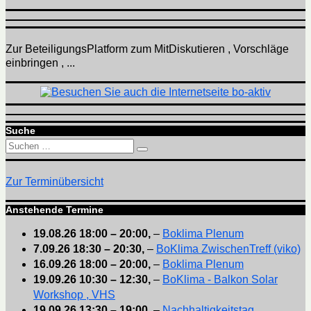
Zur BeteiligungsPlatform zum MitDiskutieren , Vorschläge
einbringen , ...
Suche
Suchen
Suchen
nach:
Zur Terminübersicht
Anstehende Termine
19.08.26
18:00
–
20:00
,
–
Boklima Plenum
7.09.26
18:30
–
20:30
,
–
BoKlima ZwischenTreff (viko)
16.09.26
18:00
–
20:00
,
–
Boklima Plenum
19.09.26
10:30
–
12:30
,
–
BoKlima - Balkon Solar
Workshop , VHS
19.09.26
13:30
–
19:00
,
–
Nachhaltigkeitstag ,