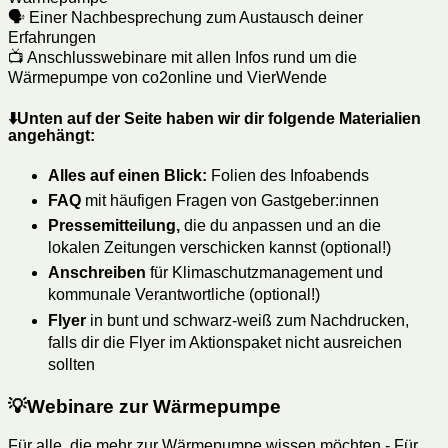
🗣️ Einer Nachbesprechung zum Austausch deiner
Erfahrungen
📺 Anschlusswebinare mit allen Infos rund um die
Wärmepumpe von co2online und VierWende
⬇️
Unten auf der Seite haben wir dir folgende Materialien
angehängt:
Alles auf einen Blick:
Folien des Infoabends
FAQ
mit häufigen Fragen von Gastgeber:innen
Pressemitteilung,
die du anpassen und an die
lokalen Zeitungen verschicken kannst (optional!)
Anschreiben
für Klimaschutzmanagement und
kommunale Verantwortliche (optional!)
Flyer
in bunt und schwarz-weiß zum Nachdrucken,
falls dir die Flyer im Aktionspaket nicht ausreichen
sollten
💡Webinare zur Wärmepumpe
Für alle, die mehr zur Wärmepumpe wissen möchten - Für