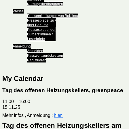
Nutzungsbedingungen
Presse
Pressemitteilungen von BoKlima
Pressespiegel zu /
über BoKlima
Pressespiegel der
Bürgerstimmen /
Leserbriefe
Anmeldung
Anmelden
Passwort zurücksetzen
Registrieren
My Calendar
Tag des offenen Heizungskellers, greenpeace
11:00
–
16:00
15.11.25
Mehr Infos , Anmeldung :
hier
Tag des offenen Heizungskellers am