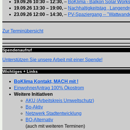
19.09.26
10:30
–
12:30
,
–
BoKlima - Balkon Solar Work
19.09.26
13:30
–
19:00
,
–
Nachhaltigkeitstag , Langendr
23.09.26
12:00
–
14:30
,
–
PV-Spaziergang -- "Wattwande
Zur Terminübersicht
Spendenaufruf
Unterstützen Sie unsere Arbeit mit einer Spende!
Wichtiges + Links
BoKlima Kontakt, MACH mit !
EinwohnerAntrag 100% Ökostrom
Weitere Initiativen
AKU (Arbeitskreis Umweltschutz)
Bo-Aktiv
Netzwerk Stadtentwicklung
BO-Alternativ
(auch mit weiteren Terminen)