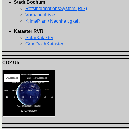
Stadt Bochum
RatsInformationsSystem (RIS)
VorhabenListe
KlimaPlan / Nachhaltigkeit
Kataster RVR
SolarKataster
GrünDachKataster
CO2 Uhr