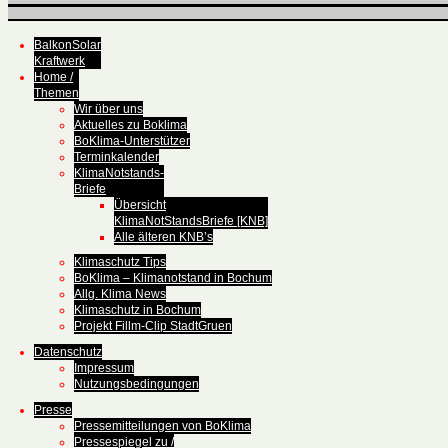
BalkonSolar
Kraftwerk
Home /
Themen
Wir über uns
Aktuelles zu Boklima
BoKlima-Unterstützer
Terminkalender
KlimaNotstands-
Briefe
Übersicht
KlimaNotStandsBriefe [KNB]
Alle älteren KNB’s
Klimaschutz Tips
BoKlima – Klimanotstand in Bochum
Allg. Klima News
Klimaschutz in Bochum
Projekt Fillm-Clip StadtGruen
Datenschutz
Impressum
Nutzungsbedingungen
Presse
Pressemitteilungen von BoKlima
Pressespiegel zu /