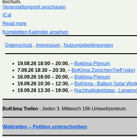
bochum
,
Veranstaltungsort anschauen
iCal
Read more
Kompletten Kalender ansehen
Datenschutz
,
Impressum
,
Nutzungsbedingungen
19.08.26
18:00
–
20:00
,
–
Boklima Plenum
7.09.26
18:30
–
20:30
,
–
BoKlima ZwischenTreff (viko)
16.09.26
18:00
–
20:00
,
–
Boklima Plenum
19.09.26
10:30
–
12:30
,
–
BoKlima - Balkon Solar Wor
19.09.26
13:30
–
19:00
,
–
Nachhaltigkeitstag , Langend
BoKlima Trefen
: Jeden 3. Mittwoch 18h Umweltzentrum
Waldretten -- Petition unterschreiben