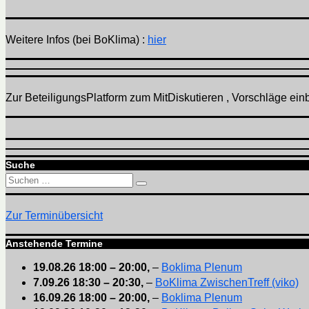
Weitere Infos (bei BoKlima) :
hier
Zur BeteiligungsPlatform zum MitDiskutieren , Vorschläge einbr
Suche
Suchen
Suchen
nach:
Zur Terminübersicht
Anstehende Termine
19.08.26
18:00
–
20:00
,
–
Boklima Plenum
7.09.26
18:30
–
20:30
,
–
BoKlima ZwischenTreff (viko)
16.09.26
18:00
–
20:00
,
–
Boklima Plenum