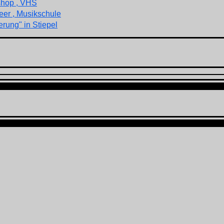
shop , VHS
eer , Musikschule
rung" in Stiepel