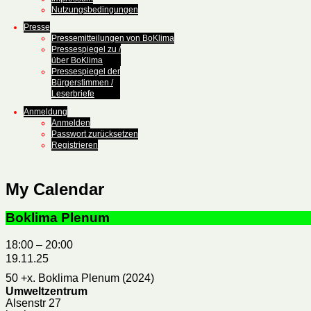
Nutzungsbedingungen
Presse
Pressemitteilungen von BoKlima
Pressespiegel zu /
über BoKlima
Pressespiegel der
Bürgerstimmen /
Leserbriefe
Anmeldung
Anmelden
Passwort zurücksetzen
Registrieren
My Calendar
Boklima Plenum
18:00
–
20:00
19.11.25
50 +x. Boklima Plenum (2024)
Umweltzentrum
Alsenstr 27