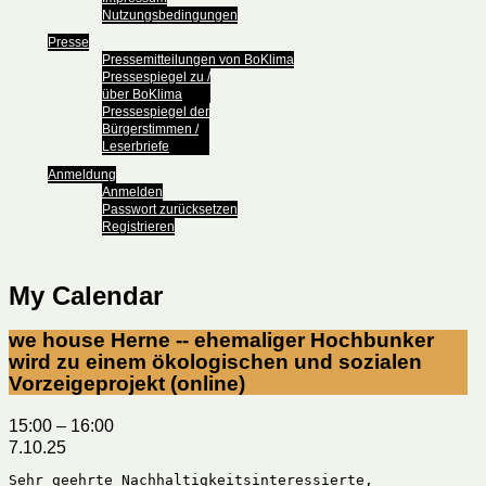
Nutzungsbedingungen
Presse
Pressemitteilungen von BoKlima
Pressespiegel zu /
über BoKlima
Pressespiegel der
Bürgerstimmen /
Leserbriefe
Anmeldung
Anmelden
Passwort zurücksetzen
Registrieren
My Calendar
we house Herne -- ehemaliger Hochbunker
wird zu einem ökologischen und sozialen
Vorzeigeprojekt (online)
15:00
–
16:00
7.10.25
Sehr geehrte Nachhaltigkeitsinteressierte,
