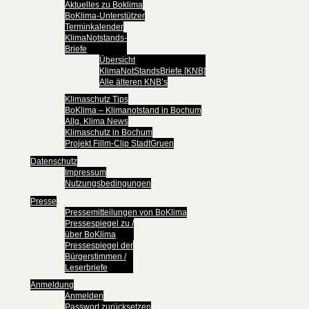
Aktuelles zu Boklima
BoKlima-Unterstützer
Terminkalender
KlimaNotstands-
Briefe
Übersicht
KlimaNotStandsBriefe [KNB]
Alle älteren KNB’s
Klimaschutz Tips
BoKlima – Klimanotstand in Bochum
Allg. Klima News
Klimaschutz in Bochum
Projekt Fillm-Clip StadtGruen
Datenschutz
Impressum
Nutzungsbedingungen
Presse
Pressemitteilungen von BoKlima
Pressespiegel zu /
über BoKlima
Pressespiegel der
Bürgerstimmen /
Leserbriefe
Anmeldung
Anmelden
Passwort zurücksetzen