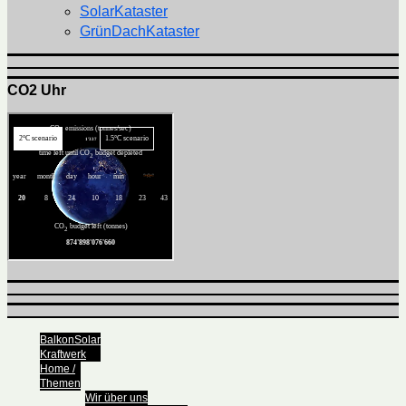
SolarKataster
GrünDachKataster
CO2 Uhr
BalkonSolar
Kraftwerk
Home /
Themen
Wir über uns