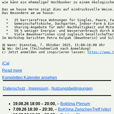
wie kann ein ehemaliger Hochbunker zu einem ökologische
Das we house Herne zeigt dies auf eindrucksvolle Weise.
Das Besondere am we house:

  *   25 barrierefreie Wohnungen für Singles, Paare, Fa
  *   Gemeinschaftsküche, Dachgarten, Indoor-Farm & Ein
  *   Sharing-Angebote für mehr Nachhaltigkeit und Mite
  *   50 % weniger Energie- und Wasserverbrauch durch A
  *   Viele Bewohner*innen sind zugleich Gesellschafter
Im Workshop berichten Petra Kolpak (Bewohnerin) und Sil
📅 Wann: Dienstag, 7. Oktober 2025, 15:00–16:00 Uhr

💻 Wo: Online (Teilnahmelink nach Anmeldung)

👉 Jetzt anmelden und inspirieren lassen: 
https://www.t
iCal
Read more
Kompletten Kalender ansehen
Datenschutz
,
Impressum
,
Nutzungsbedingungen
19.08.26
18:00
–
20:00
,
–
Boklima Plenum
7.09.26
18:30
–
20:30
,
–
BoKlima ZwischenTreff (viko)