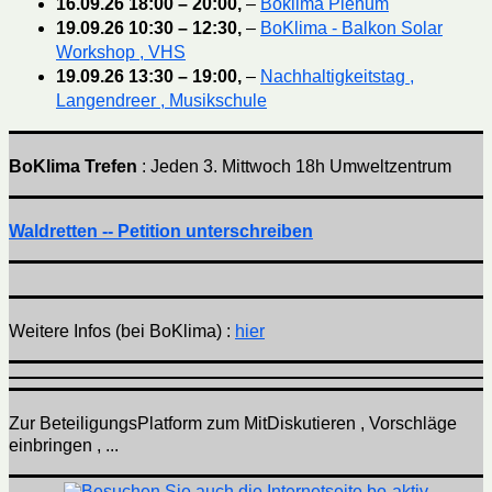
16.09.26
18:00
–
20:00
,
–
Boklima Plenum
19.09.26
10:30
–
12:30
,
–
BoKlima - Balkon Solar
Workshop , VHS
19.09.26
13:30
–
19:00
,
–
Nachhaltigkeitstag ,
Langendreer , Musikschule
BoKlima Trefen
: Jeden 3. Mittwoch 18h Umweltzentrum
Waldretten -- Petition unterschreiben
Weitere Infos (bei BoKlima) :
hier
Zur BeteiligungsPlatform zum MitDiskutieren , Vorschläge
einbringen , ...