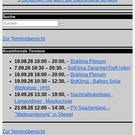
Suche
Suchen
Suchen
nach:
Zur Terminübersicht
Anstehende Termine
19.08.26
18:00
–
20:00
,
–
Boklima Plenum
7.09.26
18:30
–
20:30
,
–
BoKlima ZwischenTreff (viko)
16.09.26
18:00
–
20:00
,
–
Boklima Plenum
19.09.26
10:30
–
12:30
,
–
BoKlima - Balkon Solar
Workshop , VHS
19.09.26
13:30
–
19:00
,
–
Nachhaltigkeitstag ,
Langendreer , Musikschule
23.09.26
12:00
–
14:30
,
–
PV-Spaziergang --
"Wattwanderung" in Stiepel
Zur Terminübersicht