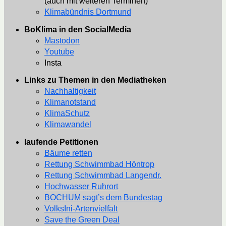
(auch mit weiteren Terminen)
Klimabündnis Dortmund
BoKlima in den SocialMedia
Mastodon
Youtube
Insta
Links zu Themen in den Mediatheken
Nachhaltigkeit
Klimanotstand
KlimaSchutz
Klimawandel
laufende Petitionen
Bäume retten
Rettung Schwimmbad Höntrop
Rettung Schwimmbad Langendr.
Hochwasser Ruhrort
BOCHUM sagt’s dem Bundestag
VolksIni-Artenvielfalt
Save the Green Deal