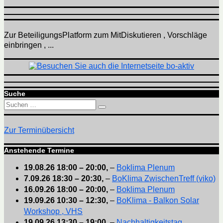
Zur BeteiligungsPlatform zum MitDiskutieren , Vorschläge
einbringen , ...
Suche
Suchen
Suchen
nach:
Zur Terminübersicht
Anstehende Termine
19.08.26
18:00
–
20:00
,
–
Boklima Plenum
7.09.26
18:30
–
20:30
,
–
BoKlima ZwischenTreff (viko)
16.09.26
18:00
–
20:00
,
–
Boklima Plenum
19.09.26
10:30
–
12:30
,
–
BoKlima - Balkon Solar
Workshop , VHS
19.09.26
13:30
–
19:00
,
–
Nachhaltigkeitstag ,