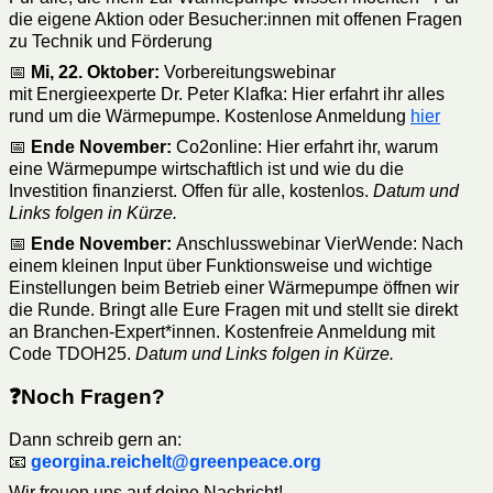
die eigene Aktion oder Besucher:innen mit offenen Fragen
zu Technik und Förderung
📅
Mi, 22. Oktober:
Vorbereitungswebinar
mit
Energieexperte Dr. Peter Klafka: Hier erfahrt ihr alles
rund um die Wärmepumpe. Kostenlose Anmeldung
hier
📅
Ende November:
Co2online: Hier erfahrt ihr, warum
eine Wärmepumpe wirtschaftlich ist und wie du die
Investition finanzierst. Offen für alle, kostenlos.
Datum und
Links folgen in Kürze.
📅
Ende November:
Anschlusswebinar VierWende: Nach
einem kleinen Input über Funktionsweise und wichtige
Einstellungen beim Betrieb einer Wärmepumpe öffnen wir
die Runde. Bringt alle Eure Fragen mit und stellt sie direkt
an Branchen-Expert*innen. Kostenfreie Anmeldung mit
Code TDOH25.
Datum und Links folgen in Kürze.
❓Noch Fragen?
Dann schreib gern an:
📧
georgina.reichelt@greenpeace.org
Wir freuen uns auf deine Nachricht!