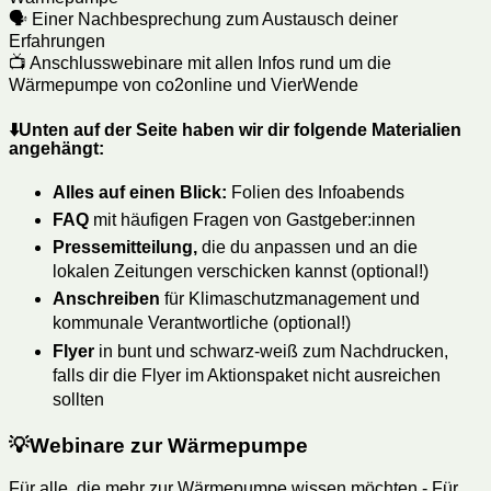
🗣️ Einer Nachbesprechung zum Austausch deiner
Erfahrungen
📺 Anschlusswebinare mit allen Infos rund um die
Wärmepumpe von co2online und VierWende
⬇️
Unten auf der Seite haben wir dir folgende Materialien
angehängt:
Alles auf einen Blick:
Folien des Infoabends
FAQ
mit häufigen Fragen von Gastgeber:innen
Pressemitteilung,
die du anpassen und an die
lokalen Zeitungen verschicken kannst (optional!)
Anschreiben
für Klimaschutzmanagement und
kommunale Verantwortliche (optional!)
Flyer
in bunt und schwarz-weiß zum Nachdrucken,
falls dir die Flyer im Aktionspaket nicht ausreichen
sollten
💡Webinare zur Wärmepumpe
Für alle, die mehr zur Wärmepumpe wissen möchten - Für