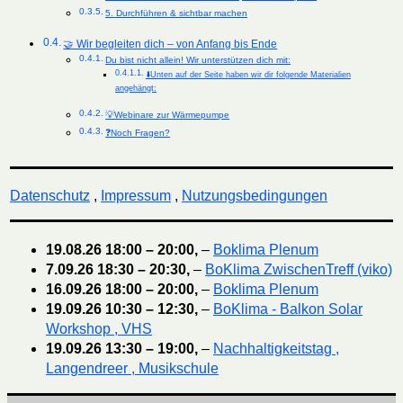
5. Durchführen & sichtbar machen
🤝 Wir begleiten dich – von Anfang bis Ende
Du bist nicht allein! Wir unterstützen dich mit:
⬇️Unten auf der Seite haben wir dir folgende Materialien
angehängt:
💡Webinare zur Wärmepumpe
❓Noch Fragen?
Datenschutz
,
Impressum
,
Nutzungsbedingungen
19.08.26
18:00
–
20:00
,
–
Boklima Plenum
7.09.26
18:30
–
20:30
,
–
BoKlima ZwischenTreff (viko)
16.09.26
18:00
–
20:00
,
–
Boklima Plenum
19.09.26
10:30
–
12:30
,
–
BoKlima - Balkon Solar
Workshop , VHS
19.09.26
13:30
–
19:00
,
–
Nachhaltigkeitstag ,
Langendreer , Musikschule