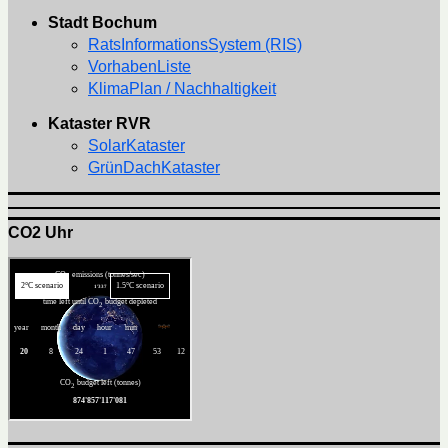
Stadt Bochum
RatsInformationsSystem (RIS)
VorhabenListe
KlimaPlan / Nachhaltigkeit
Kataster RVR
SolarKataster
GrünDachKataster
CO2 Uhr