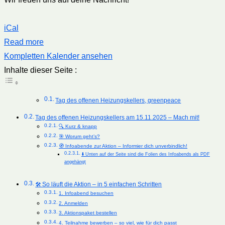
iCal
Read more
Kompletten Kalender ansehen
Inhalte dieser Seite :
Tag des offenen Heizungskellers, greenpeace
Tag des offenen Heizungskellers am 15.11.2025 – Mach mit!
🔍 Kurz & knapp
🎯 Worum geht’s?
🧭 Infoabende zur Aktion – Informier dich unverbindlich!
⬇️ Unten auf der Seite sind die Folien des Infoabends als PDF
angehängt
🛠 So läuft die Aktion – in 5 einfachen Schritten
1. Infoabend besuchen
2. Anmelden
3. Aktionspaket bestellen
4. Teilnahme bewerben – so viel, wie für dich passt