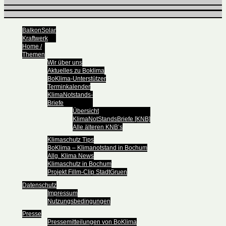
BalkonSolar
Kraftwerk
Home /
Themen
Wir über uns
Aktuelles zu Boklima
BoKlima-Unterstützer
Terminkalender
KlimaNotstands-
Briefe
Übersicht
KlimaNotStandsBriefe [KNB]
Alle älteren KNB’s
Klimaschutz Tips
BoKlima – Klimanotstand in Bochum
Allg. Klima News
Klimaschutz in Bochum
Projekt Fillm-Clip StadtGruen
Datenschutz
Impressum
Nutzungsbedingungen
Presse
Pressemitteilungen von BoKlima