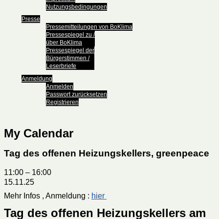
Nutzungsbedingungen
Presse
Pressemitteilungen von BoKlima
Pressespiegel zu /
über BoKlima
Pressespiegel der
Bürgerstimmen /
Leserbriefe
Anmeldung
Anmelden
Passwort zurücksetzen
Registrieren
My Calendar
Tag des offenen Heizungskellers, greenpeace
11:00
–
16:00
15.11.25
Mehr Infos , Anmeldung :
hier
Tag des offenen Heizungskellers am