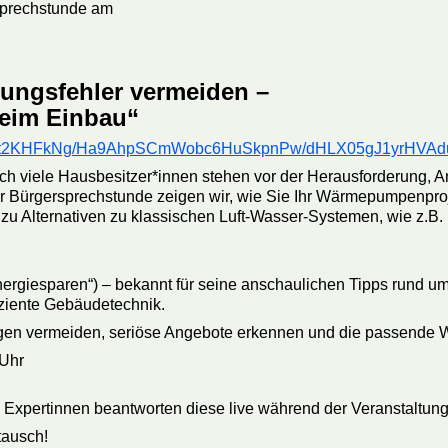
rsprechstunde am
ungsfehler vermeiden –
beim Einbau“
4XSet2KHFkNg/Ha9AhpSCmWobc6HuSkpnPw/dHLX05gJ1yrHVA
h viele Hausbesitzer*innen stehen vor der Herausforderung, An
r Bürgersprechstunde zeigen wir, wie Sie Ihr Wärmepumpenproje
 Alternativen zu klassischen Luft-Wasser-Systemen, wie z.B. 
energiesparen“) – bekannt für seine anschaulichen Tipps run
fiziente Gebäudetechnik.
gen vermeiden, seriöse Angebote erkennen und die passende 
 Uhr
e Expertinnen beantworten diese live während der Veranstaltung
tausch!