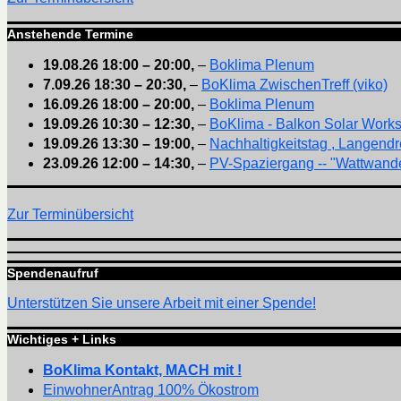
Anstehende Termine
19.08.26
18:00
–
20:00
,
–
Boklima Plenum
7.09.26
18:30
–
20:30
,
–
BoKlima ZwischenTreff (viko)
16.09.26
18:00
–
20:00
,
–
Boklima Plenum
19.09.26
10:30
–
12:30
,
–
BoKlima - Balkon Solar Work
19.09.26
13:30
–
19:00
,
–
Nachhaltigkeitstag , Langendr
23.09.26
12:00
–
14:30
,
–
PV-Spaziergang -- "Wattwande
Zur Terminübersicht
Spendenaufruf
Unterstützen Sie unsere Arbeit mit einer Spende!
Wichtiges + Links
BoKlima Kontakt, MACH mit !
EinwohnerAntrag 100% Ökostrom