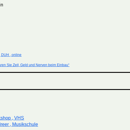
in
 DUH , online
en Sie Zeit, Geld und Nerven beim Einbau“
kshop , VHS
reer , Musikschule