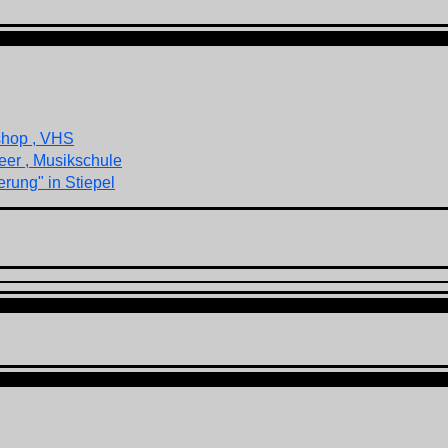
shop , VHS
eer , Musikschule
rung" in Stiepel