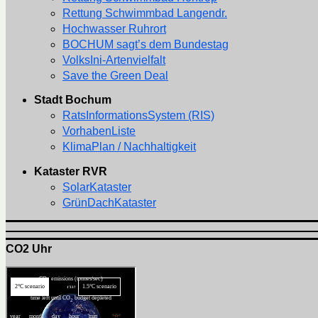
Rettung Schwimmbad Langendr.
Hochwasser Ruhrort
BOCHUM sagt’s dem Bundestag
VolksIni-Artenvielfalt
Save the Green Deal
Stadt Bochum
RatsInformationsSystem (RIS)
VorhabenListe
KlimaPlan / Nachhaltigkeit
Kataster RVR
SolarKataster
GrünDachKataster
CO2 Uhr