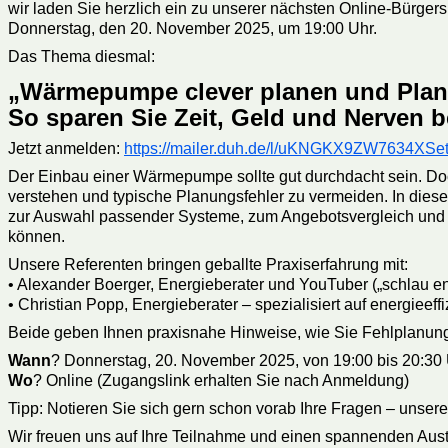
wir laden Sie herzlich ein zu unserer nächsten Online-Bürge
Donnerstag, den 20. November 2025, um 19:00 Uhr.
Das Thema diesmal:
„Wärmepumpe clever planen und Plan
So sparen Sie Zeit, Geld und Nerven 
Jetzt anmelden:
https://mailer.duh.de/l/uKNGKX9ZW763
Der Einbau einer Wärmepumpe sollte gut durchdacht sein. Doc
verstehen und typische Planungsfehler zu vermeiden. In diese
zur Auswahl passender Systeme, zum Angebotsvergleich und zu
können.
Unsere Referenten bringen geballte Praxiserfahrung mit:
• Alexander Boerger, Energieberater und YouTuber („schlau 
• Christian Popp, Energieberater – spezialisiert auf energieef
Beide geben Ihnen praxisnahe Hinweise, wie Sie Fehlplanun
Wann
? Donnerstag, 20. November 2025, von 19:00 bis 20:30
Wo
? Online (Zugangslink erhalten Sie nach Anmeldung)
Tipp: Notieren Sie sich gern schon vorab Ihre Fragen – unser
Wir freuen uns auf Ihre Teilnahme und einen spannenden Aus