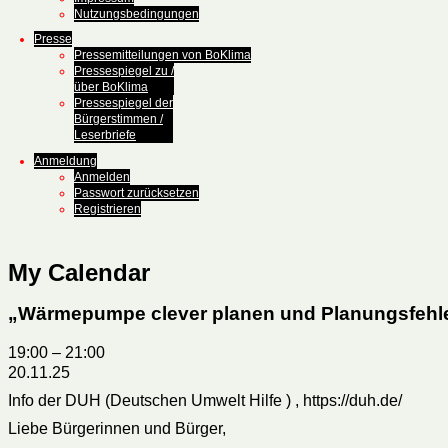
Nutzungsbedingungen
Presse
Pressemitteilungen von BoKlima
Pressespiegel zu /
über BoKlima
Pressespiegel der
Bürgerstimmen /
Leserbriefe
Anmeldung
Anmelden
Passwort zurücksetzen
Registrieren
My Calendar
„Wärmepumpe clever planen und Planungsfehler
19:00
–
21:00
20.11.25
Info der DUH (Deutschen Umwelt Hilfe ) , https://duh.de/
Liebe Bürgerinnen und Bürger,