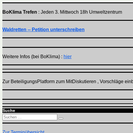
BoKlima Trefen
: Jeden 3. Mittwoch 18h Umweltzentrum
Waldretten -- Petition unterschreiben
Weitere Infos (bei BoKlima) :
hier
Zur BeteiligungsPlatform zum MitDiskutieren , Vorschläge einbr
Suche
Suchen
Suchen
nach:
Zur Terminübersicht