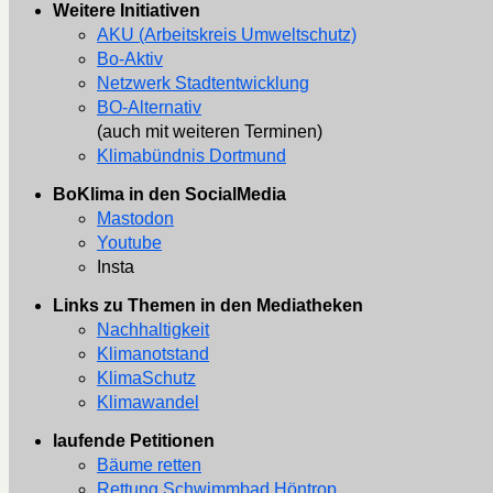
Weitere Initiativen
AKU (Arbeitskreis Umweltschutz)
Bo-Aktiv
Netzwerk Stadtentwicklung
BO-Alternativ
(auch mit weiteren Terminen)
Klimabündnis Dortmund
BoKlima in den SocialMedia
Mastodon
Youtube
Insta
Links zu Themen in den Mediatheken
Nachhaltigkeit
Klimanotstand
KlimaSchutz
Klimawandel
laufende Petitionen
Bäume retten
Rettung Schwimmbad Höntrop